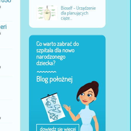
ru90
u
Bioself - Urządzenie
dla planujących
ciąże...
eri
u
Co warto zabrać do
szpitala dla nowo
narodzonego
dziecka?
u
Blog położnej
u
dowiedz się więcej