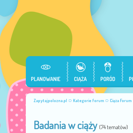
PLANOWANIE
CIĄŻA
PORÓD
P
Zapytajpolozna.pl
Kategorie forum
Ciąża Forum
Badania w ciąży
(74 tematów)