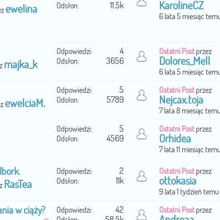
KarolineCZ
11.5k
Odsłon:
ewelina
ez
6 lata 5 miesiąc tem
4
Odpowiedzi:
Ostatni Post
przez
Dolores_Mell
3656
Odsłon:
majka_k
ez
6 lata 5 miesiąc tem
5
Odpowiedzi:
Ostatni Post
przez
Nejcax.toja
5789
Odsłon:
ewelciaM.
ez
7 lata 8 miesiąc tem
5
Odpowiedzi:
Ostatni Post
przez
Orhidea
4569
Odsłon:
7 lata 11 miesiąc tem
lbork.
2
Odpowiedzi:
Ostatni Post
przez
ottokasia
11k
Odsłon:
RasTea
ez
9 lata 1 tydzień temu
nia w ciąży?
42
Odpowiedzi:
Ostatni Post
przez
Andreaa
58.5k
Odsłon: