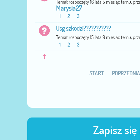
Temat rozpoczęty 16 lata 5 miesiąc temu, prz
Marysia27
1
2
3
Usg szkodzi???????????
Temat rozpoczęty 15 lata 9 miesiąc temu, prz
1
2
3
START
POPRZEDNIA
Zapisz się