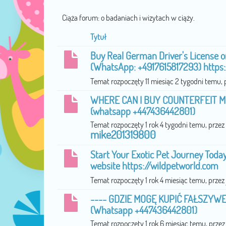
Ciąża forum: o badaniach i wizytach w ciąży.
Tytuł
Buy Real German Driver's License o
(WhatsApp: +4917615817293) https:
Temat rozpoczęty 11 miesiąc 2 tygodni temu,
WHERE CAN I BUY COUNTERFEIT 
(‪whatsapp +447436442801)
Temat rozpoczęty 1 rok 4 tygodni temu, przez
mike201319800
Start Your Exotic Pet Journey Today!
website https://wildpetworld.com
Temat rozpoczęty 1 rok 4 miesiąc temu, przez
---- GDZIE MOGĘ KUPIĆ FAŁSZYWE
(Whatsapp +447436442801)
Temat rozpoczęty 1 rok 6 miesiąc temu, przez