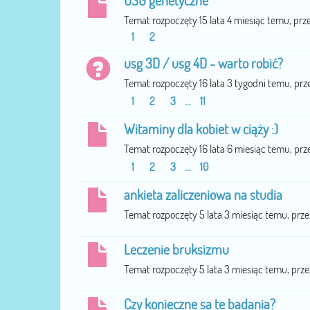
USG genetyczne
Temat rozpoczęty 15 lata 4 miesiąc temu, prz
1
2
usg 3D / usg 4D - warto robić?
Temat rozpoczęty 16 lata 3 tygodni temu, prz
1
2
3
...
11
Witaminy dla kobiet w ciąży :)
Temat rozpoczęty 16 lata 6 miesiąc temu, prz
1
2
3
...
10
ankieta zaliczeniowa na studia
Temat rozpoczęty 5 lata 3 miesiąc temu, prz
Leczenie bruksizmu
Temat rozpoczęty 5 lata 3 miesiąc temu, prz
Czy konieczne sa te badania?