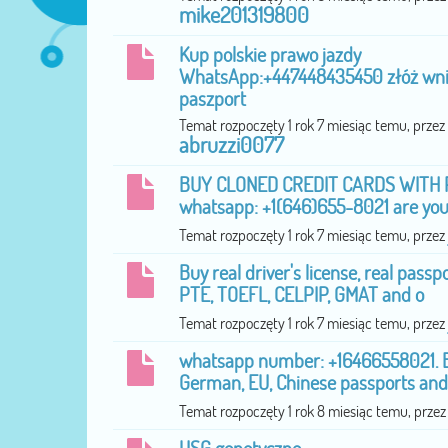
mike201319800
Kup polskie prawo jazdy
WhatsApp:+447448435450 złóż wnio
paszport
Temat rozpoczęty 1 rok 7 miesiąc temu, przez
abruzzi0077
BUY CLONED CREDIT CARDS WITH P
whatsapp: +1(646)655-8021 are you 
Temat rozpoczęty 1 rok 7 miesiąc temu, przez
Buy real driver's license, real passpo
PTE, TOEFL, CELPIP, GMAT and o
Temat rozpoczęty 1 rok 7 miesiąc temu, przez
whatsapp number: +16466558021. B
German, EU, Chinese passports and
Temat rozpoczęty 1 rok 8 miesiąc temu, prze