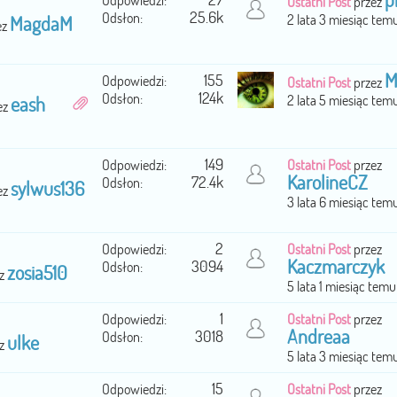
p
Odpowiedzi:
Ostatni Post
przez
25.6k
Odsłon:
2 lata 3 miesiąc tem
MagdaM
ez
M
155
Odpowiedzi:
Ostatni Post
przez
124k
Odsłon:
2 lata 5 miesiąc tem
eash
ez
149
Odpowiedzi:
Ostatni Post
przez
KarolineCZ
72.4k
Odsłon:
sylwus136
ez
3 lata 6 miesiąc tem
2
Odpowiedzi:
Ostatni Post
przez
Kaczmarczyk
3094
Odsłon:
zosia510
ez
5 lata 1 miesiąc temu
1
Odpowiedzi:
Ostatni Post
przez
Andreaa
3018
Odsłon:
ulke
ez
5 lata 3 miesiąc tem
15
Odpowiedzi:
Ostatni Post
przez