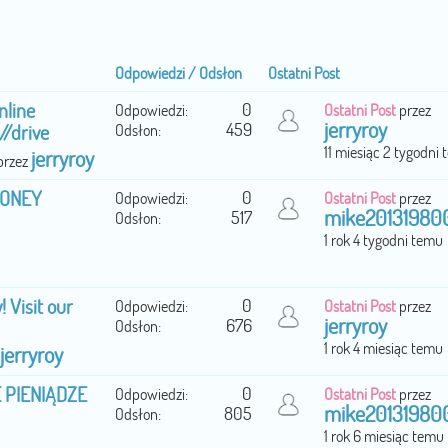
Odpowiedzi / Odsłon
Ostatni Post
nline
0
Odpowiedzi:
Ostatni Post
przez
jerryroy
459
//drive
Odsłon:
11 miesiąc 2 tygodni
jerryroy
 przez
MONEY
0
Odpowiedzi:
Ostatni Post
przez
mike20131980
517
Odsłon:
1 rok 4 tygodni temu
 Visit our
0
Odpowiedzi:
Ostatni Post
przez
jerryroy
676
Odsłon:
1 rok 4 miesiąc temu
jerryroy
 PIENIĄDZE
0
Odpowiedzi:
Ostatni Post
przez
mike20131980
805
Odsłon:
1 rok 6 miesiąc temu