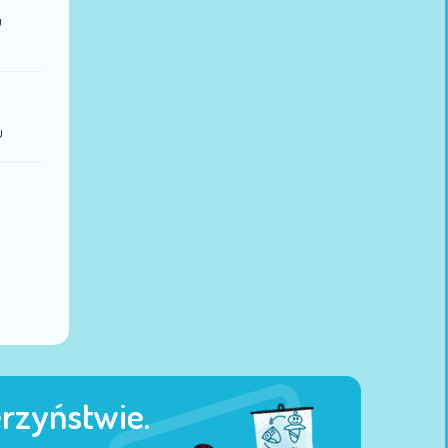
u
u
erzyństwie.