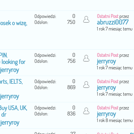
0
Odpowiedzi:
Ostatni Post
przez
abruzzi0077
750
sek o wizę,
Odsłon:
1 rok 7 miesiąc temu
IN.
0
Odpowiedzi:
Ostatni Post
przez
jerryroy
756
looking for
Odsłon:
1 rok 7 miesiąc temu
jerryroy
rts, IELTS,
0
Odpowiedzi:
Ostatni Post
przez
jerryroy
869
Odsłon:
1 rok 7 miesiąc temu
jerryroy
uy USA, UK,
0
Odpowiedzi:
Ostatni Post
przez
jerryroy
836
 dr
Odsłon:
1 rok 8 miesiąc temu
jerryroy
z
27