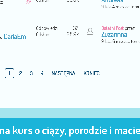
ez
9 lata 4 miesiąc tem
32
Odpowiedzi:
Ostatni Post
przez
Zuzannna
28.9k
Odsłon:
DariaEm
ez
9 lata 6 miesiąc tem
1
2
3
4
NASTĘPNA
KONIEC
 na kurs o ciąży, porodzie i maci