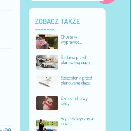
ZOBACZ TAKŻE
Chusta w
wyprawce...
Badania przed
planowaną ciążą...
Szczepienia przed
planowaną ciążą...
Oznaki i objawy
ciąży...
Wysiłek fizyczny a
ciąża...