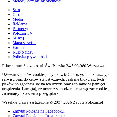
Metody leczenia niepłodności
Start
O nas
Media
Reklama
Partnerzy
Położna TV
Szukaj
Mapa serwisu
Forum
Kurs o ciąży
Polityka prywatności
Educentrum Sp. z o.o. ul. Św. Patryka 2/45 03-980 Warszawa.
Używamy plików cookies, aby ułatwić Ci korzystanie z naszego
serwisu oraz do celów statystycznych. Jeśli nie blokujesz tych
plików, to zgadzasz się na ich użycie oraz zapisanie w pamięci
urządzenia. Pamiętaj, że możesz samodzielnie zarządzać cookies,
zmieniając ustawienia przeglądarki.
Wszelkie prawa zastrzeżone © 2007-2026 ZapytajPolozna.pl
Zapytaj Położną na Facebooku
Zapytaj Położną na Instagramie