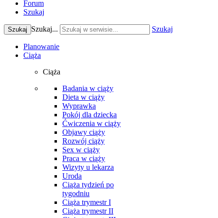
Forum
Szukaj
Szukaj...
Szukaj
Szukaj
Planowanie
Ciąża
Ciąża
Badania w ciąży
Dieta w ciąży
Wyprawka
Pokój dla dziecka
Ćwiczenia w ciąży
Objawy ciąży
Rozwój ciąży
Sex w ciąży
Praca w ciąży
Wizyty u lekarza
Uroda
Ciąża tydzień po
tygodniu
Ciąża trymestr I
Ciąża trymestr II