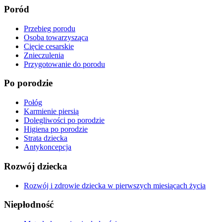
Poród
Przebieg porodu
Osoba towarzysząca
Cięcie cesarskie
Znieczulenia
Przygotowanie do porodu
Po porodzie
Połóg
Karmienie piersią
Dolegliwości po porodzie
Higiena po porodzie
Strata dziecka
Antykoncepcja
Rozwój dziecka
Rozwój i zdrowie dziecka w pierwszych miesiącach życia
Niepłodność