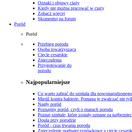
Oznaki i objawy ciąży
Kiedy nie można pracować w ciąży
Zobacz więcej
Skomentuj na forum
Poród
Poród
Przebieg porodu
Osoba towarzysząca
Cięcie cesarskie
Znieczulenia
Przygotowanie do
porodu
Najpopularniejsze
Co warto zabrać do szpitala dla nowonarodzonego
Miedź kontra bakterie. Pomaga je zwalczać nie tyl
Nagły poród
Poznajmy poród, czyli o etapach porodu
Poznaj szpitale, które zostały uznane za najbezpiec
Doula przy porodzie
Poród - czas trwania porodu
Znieczulenie podpajęczynówkowe a cięcie cesarsk