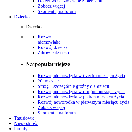
Dolegliwości związane z piersiami
Zobacz więcej
Skomentuj na forum
Dziecko
Dziecko
Rozwój
niemowlaka
Rozwój dziecka
Zdrowie dziecka
Najpopularniejsze
Rozwój niemowlęcia w trzecim miesiącu życia
20. miesiąc
Smog – szczególnie groźny dla dzieci!
Rozwój niemowlęcia w drugim miesiącu życia
Rozwój niemowlęcia w piątym miesiącu życia
Rozwój noworodka w pierwszym miesiącu życia
Zobacz więcej
Skomentuj na forum
Tatusiowie
Niepłodność
Porady