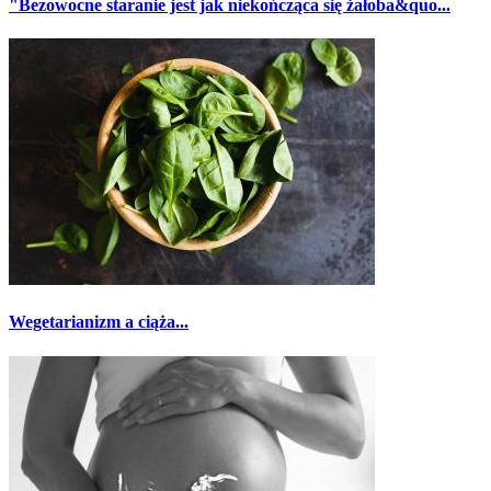
"Bezowocne staranie jest jak niekończąca się żałoba&quo...
Wegetarianizm a ciąża...