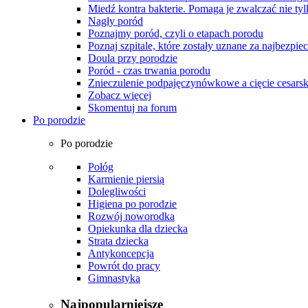
Miedź kontra bakterie. Pomaga je zwalczać nie tyl
Nagły poród
Poznajmy poród, czyli o etapach porodu
Poznaj szpitale, które zostały uznane za najbezpiec
Doula przy porodzie
Poród - czas trwania porodu
Znieczulenie podpajęczynówkowe a cięcie cesarsk
Zobacz więcej
Skomentuj na forum
Po porodzie
Po porodzie
Połóg
Karmienie piersią
Dolegliwości
Higiena po porodzie
Rozwój noworodka
Opiekunka dla dziecka
Strata dziecka
Antykoncepcja
Powrót do pracy
Gimnastyka
Najpopularniejsze