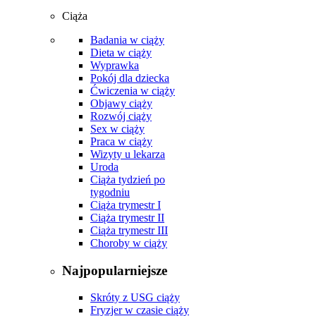
Ciąża
Badania w ciąży
Dieta w ciąży
Wyprawka
Pokój dla dziecka
Ćwiczenia w ciąży
Objawy ciąży
Rozwój ciąży
Sex w ciąży
Praca w ciąży
Wizyty u lekarza
Uroda
Ciąża tydzień po
tygodniu
Ciąża trymestr I
Ciąża trymestr II
Ciąża trymestr III
Choroby w ciąży
Najpopularniejsze
Skróty z USG ciąży
Fryzjer w czasie ciąży