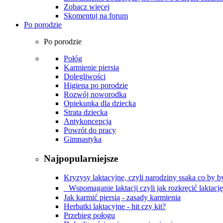
Zobacz więcej
Skomentuj na forum
Po porodzie
Po porodzie
Połóg
Karmienie piersią
Dolegliwości
Higiena po porodzie
Rozwój noworodka
Opiekunka dla dziecka
Strata dziecka
Antykoncepcja
Powrót do pracy
Gimnastyka
Najpopularniejsze
Kryzysy laktacyjne, czyli narodziny ssaka co by by
Wspomaganie laktacji czyli jak rozkręcić laktacj
Jak karmić piersią - zasady karmienia
Herbatki laktacyjne - hit czy kit?
Przebieg połogu