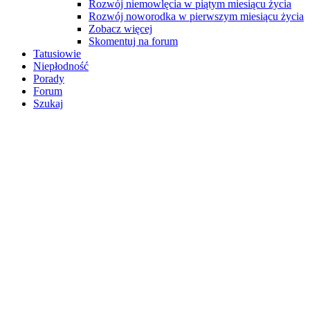
Rozwój niemowlęcia w piątym miesiącu życia
Rozwój noworodka w pierwszym miesiącu życia
Zobacz więcej
Skomentuj na forum
Tatusiowie
Niepłodność
Porady
Forum
Szukaj