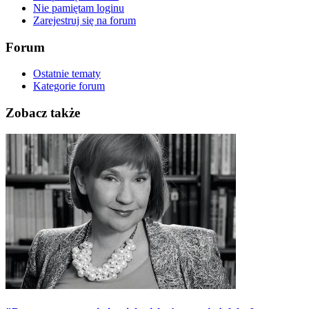
Nie pamiętam loginu
Zarejestruj się na forum
Forum
Ostatnie tematy
Kategorie forum
Zobacz także