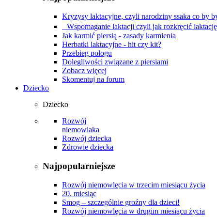
Kryzysy laktacyjne, czyli narodziny ssaka co by by
Wspomaganie laktacji czyli jak rozkręcić laktacj
Jak karmić piersią - zasady karmienia
Herbatki laktacyjne - hit czy kit?
Przebieg połogu
Dolegliwości związane z piersiami
Zobacz więcej
Skomentuj na forum
Dziecko
Dziecko
Rozwój
niemowlaka
Rozwój dziecka
Zdrowie dziecka
Najpopularniejsze
Rozwój niemowlęcia w trzecim miesiącu życia
20. miesiąc
Smog – szczególnie groźny dla dzieci!
Rozwój niemowlęcia w drugim miesiącu życia