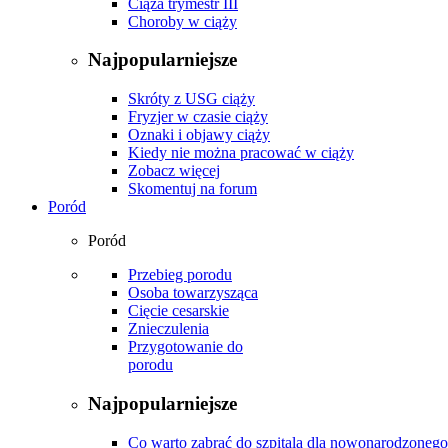
Ciąża trymestr III
Choroby w ciąży
Najpopularniejsze
Skróty z USG ciąży
Fryzjer w czasie ciąży
Oznaki i objawy ciąży
Kiedy nie można pracować w ciąży
Zobacz więcej
Skomentuj na forum
Poród
Poród
Przebieg porodu
Osoba towarzysząca
Cięcie cesarskie
Znieczulenia
Przygotowanie do
porodu
Najpopularniejsze
Co warto zabrać do szpitala dla nowonarodzonego