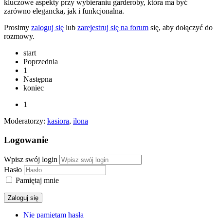
kluczowe aspekty przy wybieraniu garderoby, która ma być
zarówno elegancka, jak i funkcjonalna.
Prosimy
zaloguj się
lub
zarejestruj się na forum
się, aby dołączyć do
rozmowy.
start
Poprzednia
1
Następna
koniec
1
Moderatorzy:
kasiora
,
ilona
Logowanie
Wpisz swój login
Hasło
Pamiętaj mnie
Zaloguj się
Nie pamiętam hasła