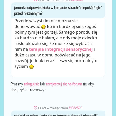
junonka
przez
Przede wszystkim nie mozna sie
denerwować
Bo im bardziej sie czegoś
boimy tym jest gorzej. Samego porodu się
za bardzo nie bałam, ale gdy moje dziecko
rosło okazało się, że muszę się wybrać z
nim na
terapia integracji sensorycznej
i
dużo czasu w domu poświęcać na jego
rozwój. Jednak teraz cieszy się normalnym
życiem
Prosimy
zaloguj się
lub
zarejestruj się na forum
się, aby
dołączyć do rozmowy.
10 lata 4 miesiąc temu
#1032529
sedinatka
przez