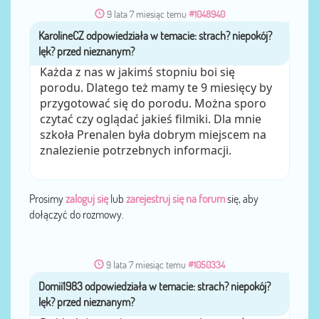
9 lata 7 miesiąc temu
#1048940
KarolineCZ
przez
Każda z nas w jakimś stopniu boi się
porodu. Dlatego też mamy te 9 miesięcy by
przygotować się do porodu. Można sporo
czytać czy oglądać jakieś filmiki. Dla mnie
szkoła Prenalen była dobrym miejscem na
znalezienie potrzebnych informacji.
Prosimy
zaloguj się
lub
zarejestruj się na forum
się, aby
dołączyć do rozmowy.
9 lata 7 miesiąc temu
#1050334
Domii1983
przez