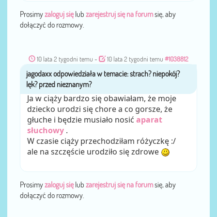
Prosimy
zaloguj się
lub
zarejestruj się na forum
się, aby
dołączyć do rozmowy.
10 lata 2 tygodni temu
-
10 lata 2 tygodni temu
#1038812
jagodaxx
przez
Ja w ciąży bardzo się obawiałam, że moje
dziecko urodzi się chore a co gorsze, że
głuche i będzie musiało nosić
aparat
słuchowy
.
W czasie ciąży przechodziłam różyczkę :/
ale na szczęście urodziło się zdrowe
Prosimy
zaloguj się
lub
zarejestruj się na forum
się, aby
dołączyć do rozmowy.