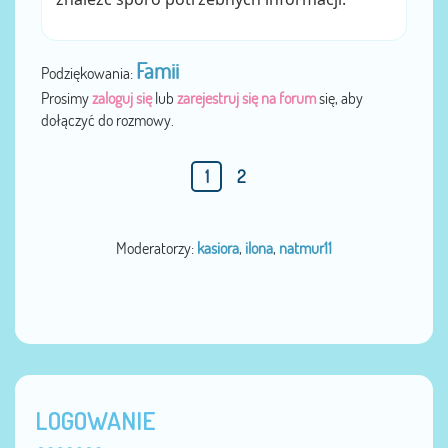
Famii
Podziękowania:
Prosimy
zaloguj się
lub
zarejestruj się na forum
się, aby
dołączyć do rozmowy.
1
2
Moderatorzy:
kasiora
,
ilona
,
natmur11
LOGOWANIE