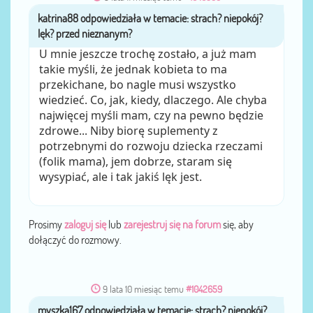
katrina88
przez
U mnie jeszcze trochę zostało, a już mam
takie myśli, że jednak kobieta to ma
przekichane, bo nagle musi wszystko
wiedzieć. Co, jak, kiedy, dlaczego. Ale chyba
najwięcej myśli mam, czy na pewno będzie
zdrowe... Niby biorę suplementy z
potrzebnymi do rozwoju dziecka rzeczami
(folik mama), jem dobrze, staram się
wysypiać, ale i tak jakiś lęk jest.
Prosimy
zaloguj się
lub
zarejestruj się na forum
się, aby
dołączyć do rozmowy.
9 lata 10 miesiąc temu
#1042659
myszka167
przez