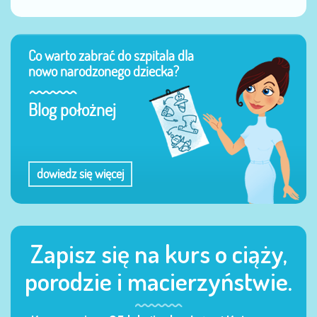
Co warto zabrać do szpitala dla
nowo narodzonego dziecka?
Blog położnej
dowiedz się więcej
Zapisz się na kurs o ciąży,
porodzie i macierzyństwie.