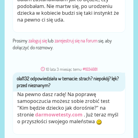
podobałam. Nie martw się, po urodzeniu
dziecka w kobiecie budzi się taki instynkt że
na pewno ci się uda.
Prosimy
zaloguj się
lub
zarejestruj się na forum
się, aby
dołączyć do rozmowy.
10 lata 3 miesiąc temu
#1034681
ola1132
przez
Na pewno dasz radę! Na poprawę
samopoczucia możesz sobie zrobić test
"Kim będzie dziecko jak dorośnie?" na
stronie
darmowetesty.com
. Już teraz myśl
o przyszłości swojego maleństwa