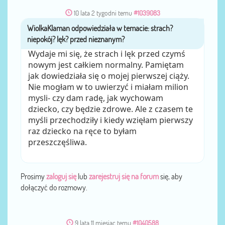
10 lata 2 tygodni temu
#1039083
WiolkaKlaman
przez
Wydaje mi się, że strach i lęk przed czymś
nowym jest całkiem normalny. Pamiętam
jak dowiedziała się o mojej pierwszej ciąży.
Nie mogłam w to uwierzyć i miałam milion
mysli- czy dam radę, jak wychowam
dziecko, czy będzie zdrowe. Ale z czasem te
myśli przechodziły i kiedy wzięłam pierwszy
raz dziecko na ręce to byłam
przeszczęśliwa.
Prosimy
zaloguj się
lub
zarejestruj się na forum
się, aby
dołączyć do rozmowy.
9 lata 11 miesiąc temu
#1040588