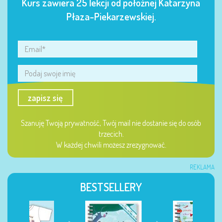
Kurs zawiera 25 lekcji od położnej Katarzyna
Płaza-Piekarzewskiej.
zapisz się
Szanuję Twoją prywatność, Twój mail nie dostanie się do osób
trzecich.
W każdej chwili możesz zrezygnować.
REKLAMA
BESTSELLERY