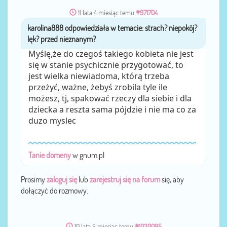
11 lata 4 miesiąc temu
#971704
karolina888
przez
Myślę,że do czegoś takiego kobieta nie jest
się w stanie psychicznie przygotować, to
jest wielka niewiadoma, którą trzeba
przeżyć, ważne, żebyś zrobila tyle ile
możesz, tj, spakować rzeczy dla siebie i dla
dziecka a reszta sama pójdzie i nie ma co za
duzo myslec
Tanie domeny
w gnum.pl
Prosimy
zaloguj się
lub
zarejestruj się na forum
się, aby
dołączyć do rozmowy.
10 lata 5 miesiąc temu
#1030095