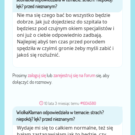
Nie ma się czego bać bo wszystko będzie
dobrze. Jak już dojedziesz do szpitala to
będziesz pod czujnym okiem specjalistów i
oni już o ciebie odpowiednio zadbają.
Najlepiej abyś ten czas przed porodem
spędziła w czyimś gronie żeby myśli zabić i
jakoś się rozluźnić.
Prosimy
zaloguj się
lub
zarejestruj się na forum
się, aby
dołączyć do rozmowy.
10 lata 3 miesiąc temu
#1034580
WiolkaKlaman
przez
Wydaje mi się to całkiem normalne, też się
bałam zastanawiałam jak to będzie, czy