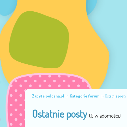
Zapytajpolozna.pl
Kategorie forum
Ostatnie posty
Ostatnie posty
(0 wiadomości)