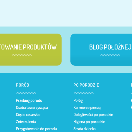
TOWANIE PRODUKTÓW
BLOG POŁOŻNEJ
PORÓD
PO PORODZIE
Przebieg porodu
Połóg
Osoba towarzysząca
Karmienie piersią
Cięcie cesarskie
Dolegliwości po porodzie
Znieczulenia
Higiena po porodzie
Przygotowanie do porodu
Strata dziecka