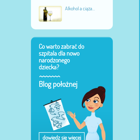
Alkohol a ciąża...
Co warto zabrać do
szpitala dla nowo
narodzonego
dziecka?
Blog położnej
dowiedz się więcej