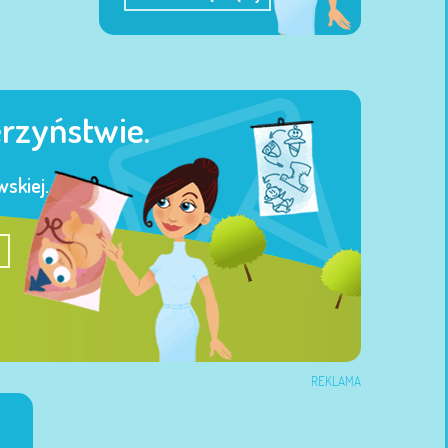
erzyństwie.
skiej.
REKLAMA