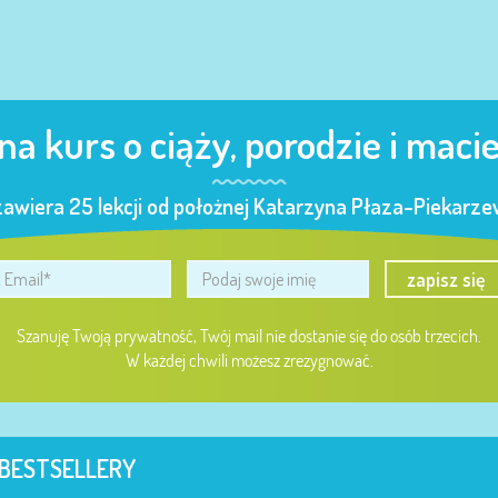
 na kurs o ciąży, porodzie i maci
zawiera 25 lekcji od położnej Katarzyna Płaza-Piekarzew
zapisz się
Szanuję Twoją prywatność, Twój mail nie dostanie się do osób trzecich.
W każdej chwili możesz zrezygnować.
BESTSELLERY