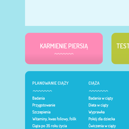
KARMIENIE PIERSIĄ
TES
PLANOWANIE CIĄŻY
CIĄŻA
Badania
Badania w ciąży
Przygotowanie
Dieta w ciąży
Szczepienia
Wyprawka
Witaminy, kwas foliowy, folik
Pokój dla dziecka
Ciąża po 35 roku życia
Ćwiczenia w ciąży