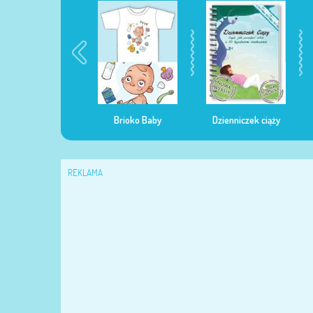
egularna mama
Brioko Baby
Dzienniczek ciąży
REKLAMA