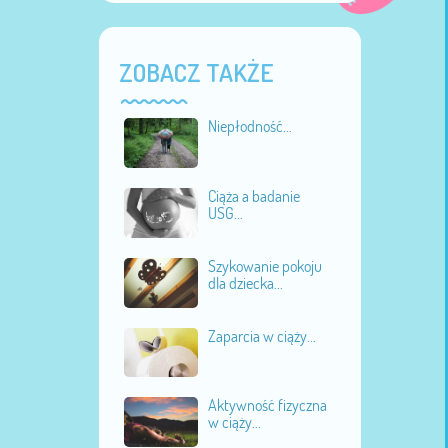
ZOBACZ TAKŻE
Niepłodność...
Ciąża a badanie
USG...
Szykowanie pokoju
dla dziecka...
Zaparcia w ciąży...
Aktywność fizyczna
w ciąży...