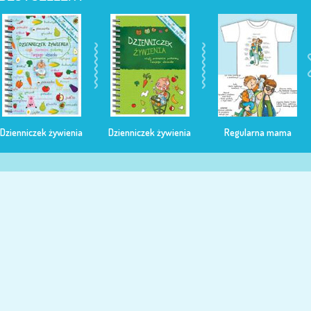
Dzienniczek żywienia
Dzienniczek żywienia
Regularna mama