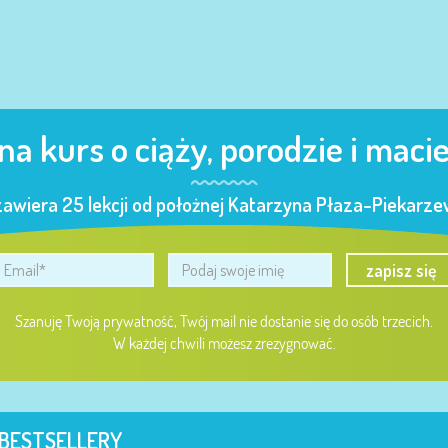
 na kurs o ciąży, porodzie i maci
zawiera 25 lekcji od położnej Katarzyna Płaza-Piekarzew
zapisz się
Szanuję Twoją prywatność, Twój mail nie dostanie się do osób trzecich.
W każdej chwili możesz zrezygnować.
BESTSELLERY