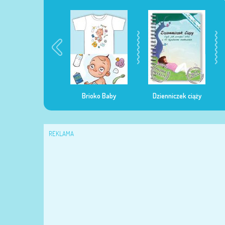
egularna mama
Brioko Baby
Dzienniczek ciąży
REKLAMA