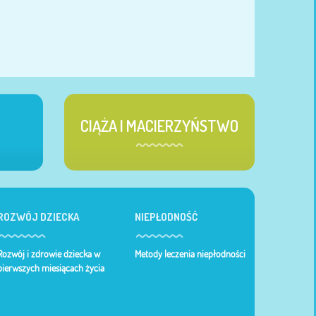
CIĄŻA I MACIERZYŃSTWO
ROZWÓJ DZIECKA
NIEPŁODNOŚĆ
Rozwój i zdrowie dziecka w
Metody leczenia niepłodności
pierwszych miesiącach życia