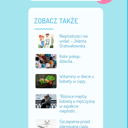
ZOBACZ TAKŻE
Niepłodności nie
widać - Jolanta
Drzewakowska...
Kolor pokoju
dziecka...
Witaminy w diecie u
kobiety w ciąży...
"Różnice między
kobietą a mężczyzną
w aspekcie
niepłodn...
Szczepienia przed
planowaną ciążą...