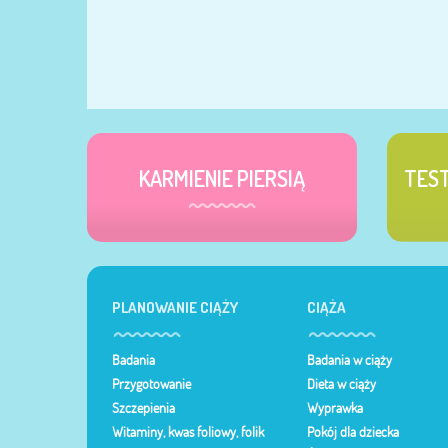
KARMIENIE PIERSIĄ
TES
PLANOWANIE CIĄŻY
CIĄŻA
Badania
Badania w ciąży
Przygotowanie
Dieta w ciąży
Szczepienia
Wyprawka
Witaminy, kwas foliowy, folik
Pokój dla dziecka