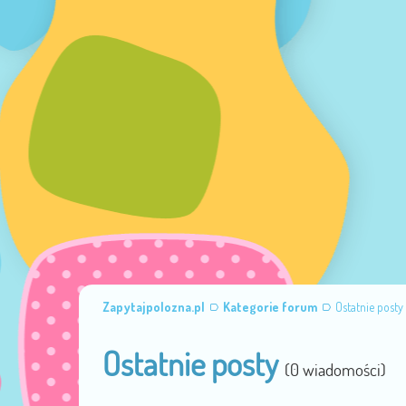
Zapytajpolozna.pl
Kategorie forum
Ostatnie posty
Ostatnie posty
(0 wiadomości)