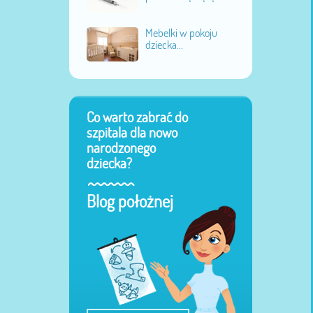
Mebelki w pokoju
dziecka...
Co warto zabrać do
szpitala dla nowo
narodzonego
dziecka?
Blog położnej