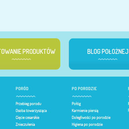
TOWANIE PRODUKTÓW
BLOG POŁOŻNEJ
PORÓD
PO PORODZIE
Przebieg porodu
Połóg
Osoba towarzysząca
Karmienie piersią
Cięcie cesarskie
Dolegliwości po porodzie
Znieczulenia
Higiena po porodzie