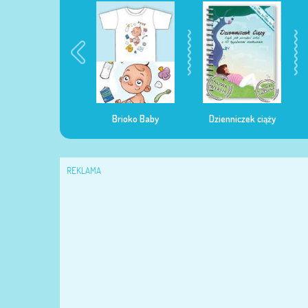
egularna mama
Brioko Baby
Dzienniczek ciąży
REKLAMA