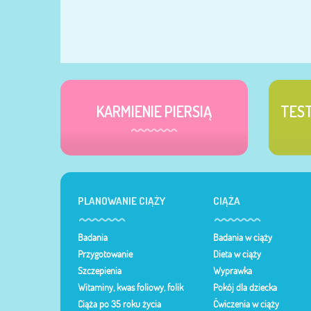
KARMIENIE PIERSIĄ
TES
PLANOWANIE CIĄŻY
CIĄŻA
Badania
Badania w ciąży
Przygotowanie
Dieta w ciąży
Szczepienia
Wyprawka
Witaminy, kwas foliowy, folik
Pokój dla dziecka
Ciąża po 35 roku życia
Ćwiczenia w ciąży