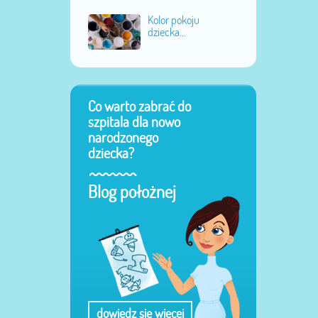
Kolor pokoju
dziecka...
Co warto zabrać do
szpitala dla nowo
narodzonego
dziecka?
Blog położnej
dowiedz się więcej