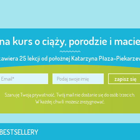
 na kurs o ciąży, porodzie i maci
zawiera 25 lekcji od położnej Katarzyna Płaza-Piekarzew
zapisz się
Szanuję Twoją prywatność, Twój mail nie dostanie się do osób trzecich.
W każdej chwili możesz zrezygnować.
BESTSELLERY