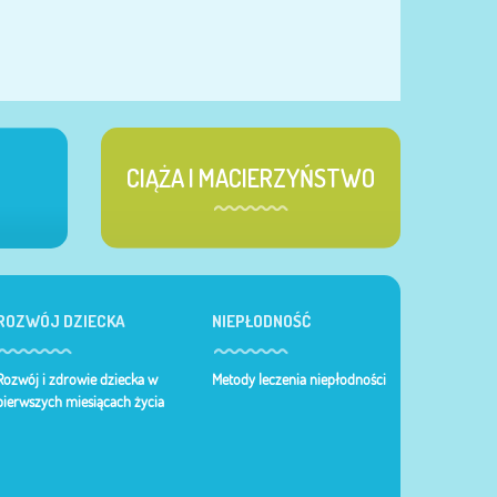
CIĄŻA I MACIERZYŃSTWO
ROZWÓJ DZIECKA
NIEPŁODNOŚĆ
Rozwój i zdrowie dziecka w
Metody leczenia niepłodności
pierwszych miesiącach życia