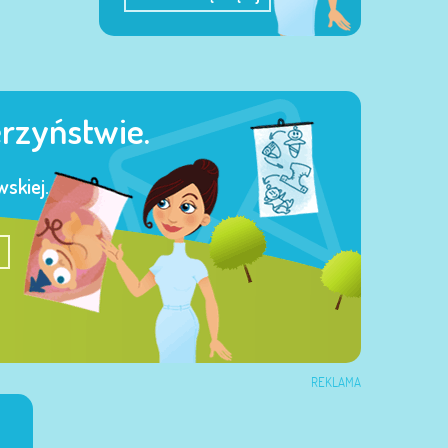
erzyństwie.
skiej.
REKLAMA