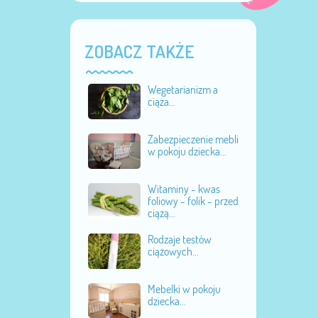
ZOBACZ TAKŻE
Wegetarianizm a
ciąża...
Zabezpieczenie mebli
w pokoju dziecka...
Witaminy - kwas
foliowy - folik - przed
ciążą...
Rodzaje testów
ciążowych...
Mebelki w pokoju
dziecka...