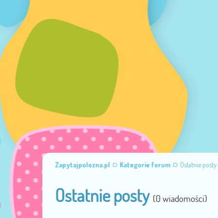
Zapytajpolozna.pl
Kategorie forum
Ostatnie posty
Ostatnie posty
(0 wiadomości)