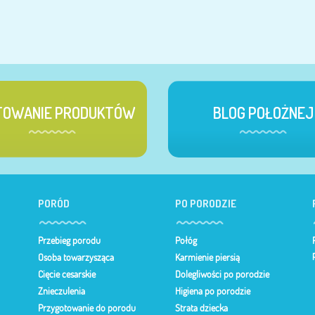
TOWANIE PRODUKTÓW
BLOG POŁOŻNEJ
PORÓD
PO PORODZIE
Przebieg porodu
Połóg
Osoba towarzysząca
Karmienie piersią
Cięcie cesarskie
Dolegliwości po porodzie
Znieczulenia
Higiena po porodzie
Przygotowanie do porodu
Strata dziecka