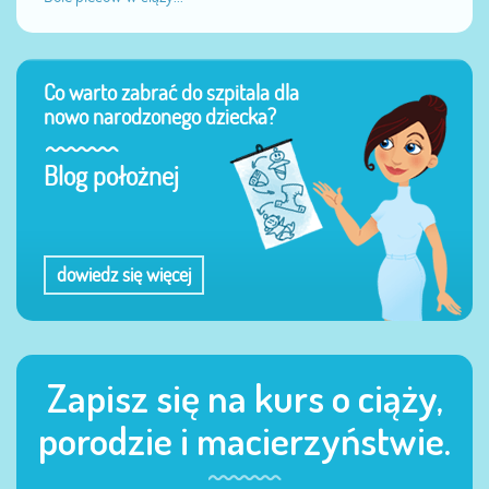
Co warto zabrać do szpitala dla
nowo narodzonego dziecka?
Blog położnej
dowiedz się więcej
Zapisz się na kurs o ciąży,
porodzie i macierzyństwie.