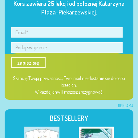
Kurs zawiera 25 lekcji od położnej Katarzyna
Płaza-Piekarzewskiej.
zapisz się
Szanuję Twoją prywatność, Twój mail nie dostanie się do osób
trzecich.
W każdej chwili możesz zrezygnować.
REKLAMA
BESTSELLERY