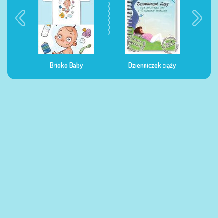
Brioko Baby
Dzienniczek ciąży
Dzienniczek