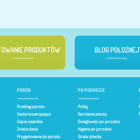
TOWANIE PRODUKTÓW
BLOG POŁOŻNEJ
PORÓD
PO PORODZIE
Przebieg porodu
Połóg
Osoba towarzysząca
Karmienie piersią
Cięcie cesarskie
Dolegliwości po porodzie
Znieczulenia
Higiena po porodzie
Przygotowanie do porodu
Strata dziecka