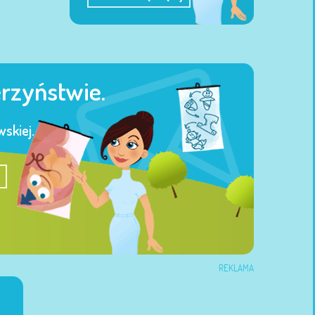
erzyństwie.
skiej.
REKLAMA