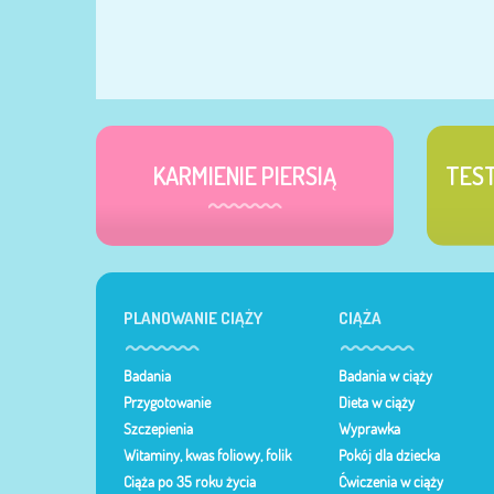
KARMIENIE PIERSIĄ
TES
PLANOWANIE CIĄŻY
CIĄŻA
Badania
Badania w ciąży
Przygotowanie
Dieta w ciąży
Szczepienia
Wyprawka
Witaminy, kwas foliowy, folik
Pokój dla dziecka
Ciąża po 35 roku życia
Ćwiczenia w ciąży