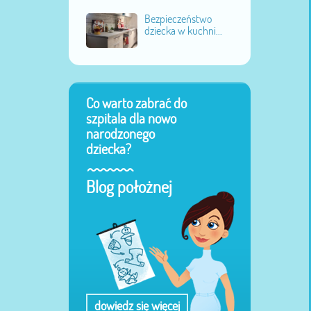
Bezpieczeństwo
dziecka w kuchni...
Co warto zabrać do
szpitala dla nowo
narodzonego
dziecka?
Blog położnej
dowiedz się więcej