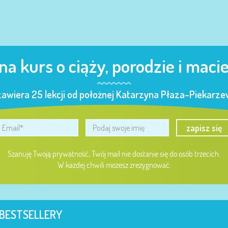
 na kurs o ciąży, porodzie i maci
zawiera 25 lekcji od położnej Katarzyna Płaza-Piekarzew
zapisz się
Szanuję Twoją prywatność, Twój mail nie dostanie się do osób trzecich.
W każdej chwili możesz zrezygnować.
BESTSELLERY