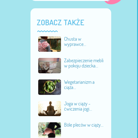
ZOBACZ TAKŻE
Chusta w
wyprawce...
Zabezpieczenie mebli
w pokoju dziecka...
Wegetarianizm a
ciąża...
Joga w ciąży -
ćwiczenia jogi...
Bóle pleców w ciąży...