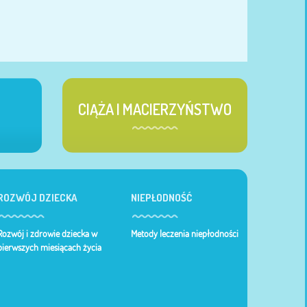
CIĄŻA I MACIERZYŃSTWO
ROZWÓJ DZIECKA
NIEPŁODNOŚĆ
Rozwój i zdrowie dziecka w
Metody leczenia niepłodności
pierwszych miesiącach życia