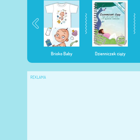
egularna mama
Brioko Baby
Dzienniczek ciąży
REKLAMA