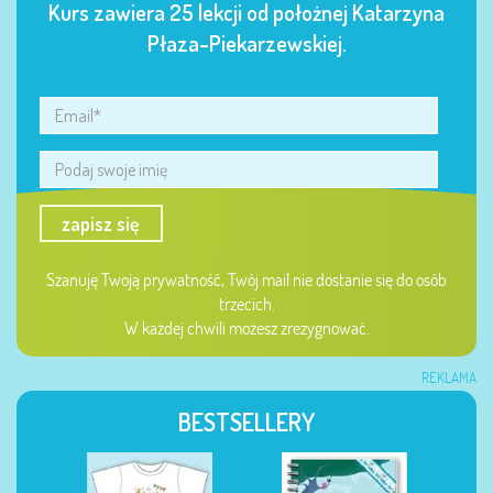
Kurs zawiera 25 lekcji od położnej Katarzyna
Płaza-Piekarzewskiej.
zapisz się
Szanuję Twoją prywatność, Twój mail nie dostanie się do osób
trzecich.
W każdej chwili możesz zrezygnować.
REKLAMA
BESTSELLERY