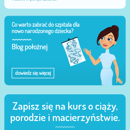
Co warto zabrać do szpitala dla
nowo narodzonego dziecka?
Blog położnej
dowiedz się więcej
Zapisz się na kurs o ciąży,
porodzie i macierzyństwie.