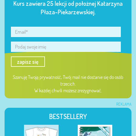
Kurs zawiera 25 lekcji od położnej Katarzyna
Płaza-Piekarzewskiej.
zapisz się
Szanuję Twoją prywatność, Twój mail nie dostanie się do osób
trzecich.
W każdej chwili możesz zrezygnować.
REKLAMA
BESTSELLERY