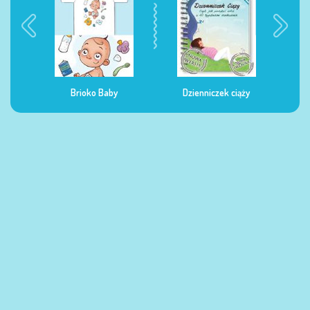
ma
Brioko Baby
Dzienniczek ciąży
Dzi