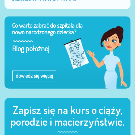
Co warto zabrać do szpitala dla
nowo narodzonego dziecka?
Blog położnej
dowiedz się więcej
Zapisz się na kurs o ciąży,
porodzie i macierzyństwie.