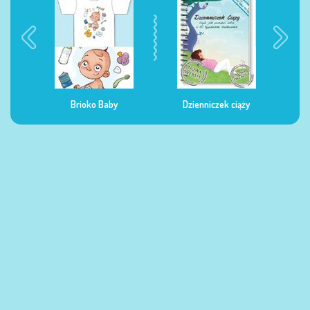
a
Brioko Baby
Dzienniczek ciąży
Dzie