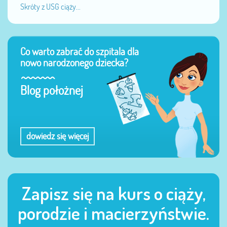
Skróty z USG ciąży...
Co warto zabrać do szpitala dla
nowo narodzonego dziecka?
Blog położnej
dowiedz się więcej
Zapisz się na kurs o ciąży,
porodzie i macierzyństwie.