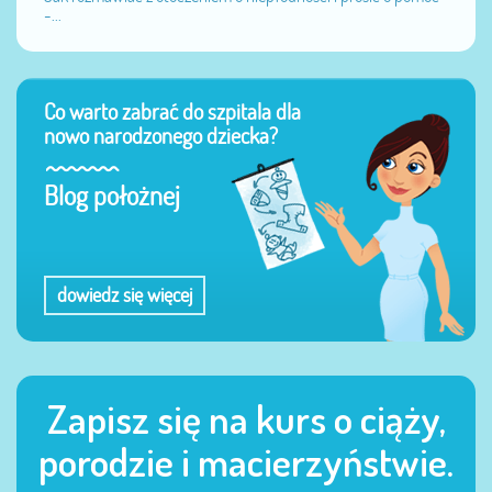
-...
Co warto zabrać do szpitala dla
nowo narodzonego dziecka?
Blog położnej
dowiedz się więcej
Zapisz się na kurs o ciąży,
porodzie i macierzyństwie.