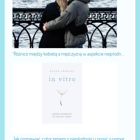
"Różnice między kobietą a mężczyzną w aspekcie niepłodn...
Jak rozmawiać z otoczeniem o niepłodności i prosić o pomoc