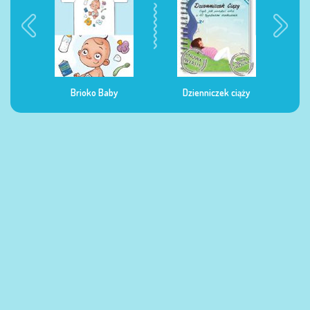
Brioko Baby
Dzienniczek ciąży
Dzienniczek ż