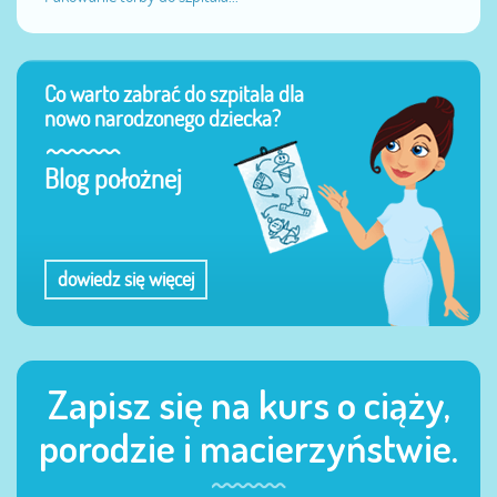
Co warto zabrać do szpitala dla
nowo narodzonego dziecka?
Blog położnej
dowiedz się więcej
Zapisz się na kurs o ciąży,
porodzie i macierzyństwie.