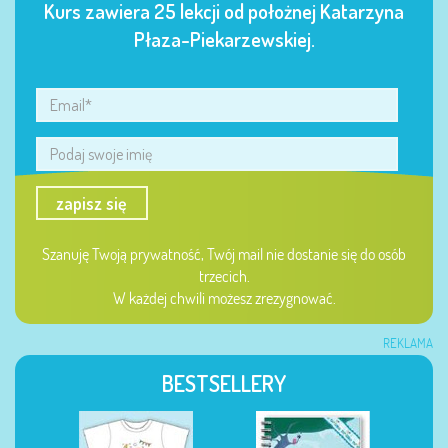
Kurs zawiera 25 lekcji od położnej Katarzyna
Płaza-Piekarzewskiej.
zapisz się
Szanuję Twoją prywatność, Twój mail nie dostanie się do osób
trzecich.
W każdej chwili możesz zrezygnować.
REKLAMA
BESTSELLERY