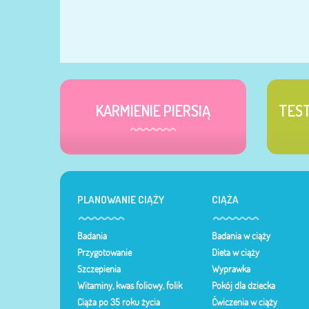
KARMIENIE PIERSIĄ
TES
PLANOWANIE CIĄŻY
CIĄŻA
Badania
Badania w ciąży
Przygotowanie
Dieta w ciąży
Szczepienia
Wyprawka
Witaminy, kwas foliowy, folik
Pokój dla dziecka
Ciąża po 35 roku życia
Ćwiczenia w ciąży