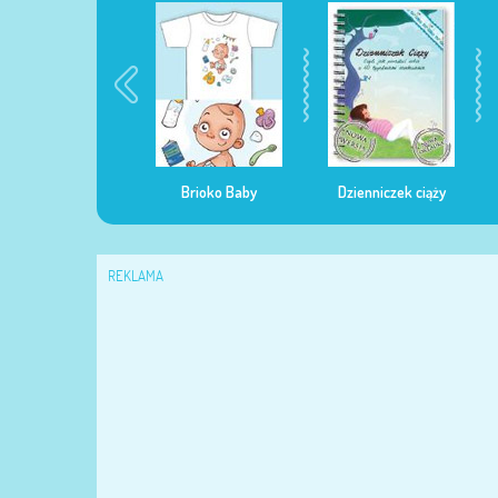
egularna mama
Brioko Baby
Dzienniczek ciąży
REKLAMA