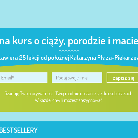
 na kurs o ciąży, porodzie i maci
zawiera 25 lekcji od położnej Katarzyna Płaza-Piekarzew
zapisz się
Szanuję Twoją prywatność, Twój mail nie dostanie się do osób trzecich.
W każdej chwili możesz zrezygnować.
BESTSELLERY