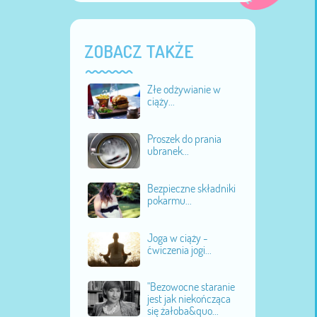
ZOBACZ TAKŻE
Złe odżywianie w
ciąży...
Proszek do prania
ubranek...
Bezpieczne składniki
pokarmu...
Joga w ciąży -
ćwiczenia jogi...
"Bezowocne staranie
jest jak niekończąca
się żałoba&quo...