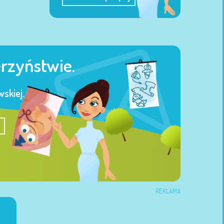
erzyństwie.
skiej.
REKLAMA