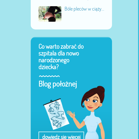
Bóle pleców w ciąży...
Co warto zabrać do
szpitala dla nowo
narodzonego
dziecka?
Blog położnej
dowiedz się więcej