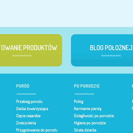
TOWANIE PRODUKTÓW
BLOG POŁOŻNEJ
PORÓD
PO PORODZIE
Przebieg porodu
Połóg
Osoba towarzysząca
Karmienie piersią
Cięcie cesarskie
Dolegliwości po porodzie
Znieczulenia
Higiena po porodzie
Przygotowanie do porodu
Strata dziecka