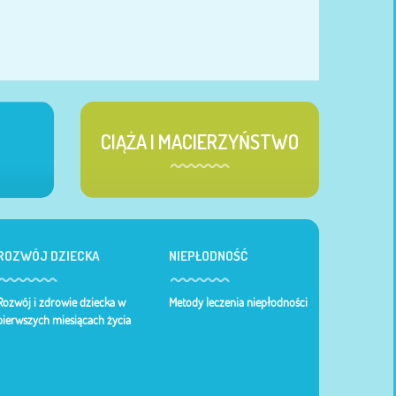
CIĄŻA I MACIERZYŃSTWO
ROZWÓJ DZIECKA
NIEPŁODNOŚĆ
Rozwój i zdrowie dziecka w
Metody leczenia niepłodności
pierwszych miesiącach życia