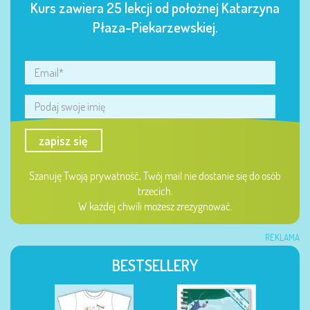
Kurs zawiera 25 lekcji od położnej Katarzyna
Płaza-Piekarzewskiej.
zapisz się
Szanuję Twoją prywatność, Twój mail nie dostanie się do osób
trzecich.
W każdej chwili możesz zrezygnować.
REKLAMA
BESTSELLERY