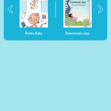
Brioko Baby
Dzienniczek ciąży
Dziennicz