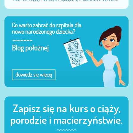
Co warto zabrać do szpitala dla
nowo narodzonego dziecka?
Blog położnej
dowiedz się więcej
Zapisz się na kurs o ciąży,
porodzie i macierzyństwie.