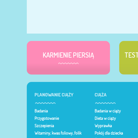
KARMIENIE PIERSIĄ
TES
PLANOWANIE CIĄŻY
CIĄŻA
Badania
Badania w ciąży
Przygotowanie
Dieta w ciąży
Szczepienia
Wyprawka
Witaminy, kwas foliowy, folik
Pokój dla dziecka