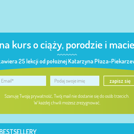
 na kurs o ciąży, porodzie i maci
zawiera 25 lekcji od położnej Katarzyna Płaza-Piekarzew
zapisz się
Szanuję Twoją prywatność, Twój mail nie dostanie się do osób trzecich.
W każdej chwili możesz zrezygnować.
BESTSELLERY