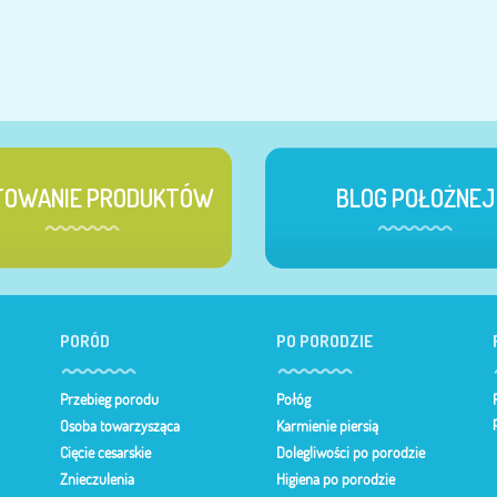
TOWANIE PRODUKTÓW
BLOG POŁOŻNEJ
PORÓD
PO PORODZIE
Przebieg porodu
Połóg
Osoba towarzysząca
Karmienie piersią
Cięcie cesarskie
Dolegliwości po porodzie
Znieczulenia
Higiena po porodzie