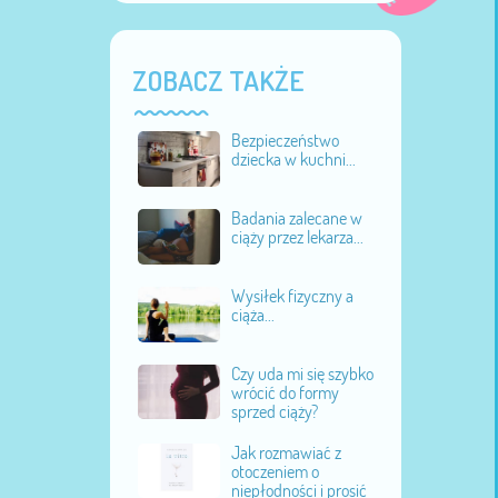
ZOBACZ TAKŻE
Bezpieczeństwo
dziecka w kuchni...
Badania zalecane w
ciąży przez lekarza...
Wysiłek fizyczny a
ciąża...
Czy uda mi się szybko
wrócić do formy
sprzed ciąży?
Jak rozmawiać z
otoczeniem o
niepłodności i prosić