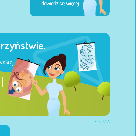
dowiedz się więcej
erzyństwie.
skiej.
REKLAMA