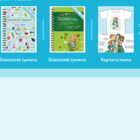
Dzienniczek żywienia
Dzienniczek żywienia
Regularna mama