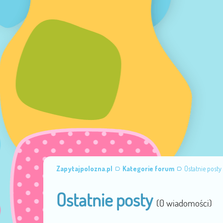
Zapytajpolozna.pl
Kategorie forum
Ostatnie posty
Ostatnie posty
(0 wiadomości)