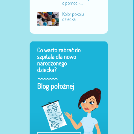
o pomoc -...
Kolor pokoju
dziecka...
Co warto zabrać do
szpitala dla nowo
narodzonego
dziecka?
Blog położnej