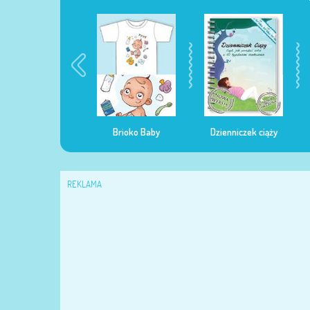
egularna mama
Brioko Baby
Dzienniczek ciąży
REKLAMA