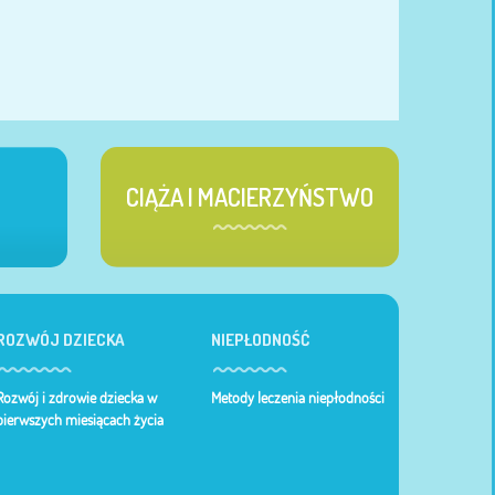
CIĄŻA I MACIERZYŃSTWO
ROZWÓJ DZIECKA
NIEPŁODNOŚĆ
Rozwój i zdrowie dziecka w
Metody leczenia niepłodności
pierwszych miesiącach życia