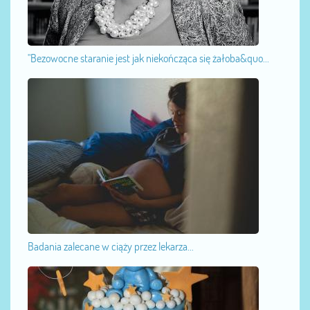
"Bezowocne staranie jest jak niekończąca się żałoba&quo...
Badania zalecane w ciąży przez lekarza...