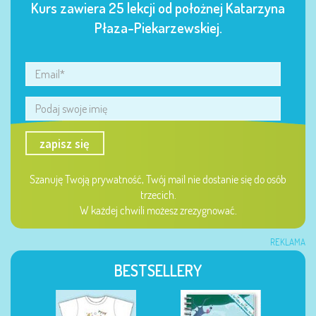
Kurs zawiera 25 lekcji od położnej Katarzyna
Płaza-Piekarzewskiej.
zapisz się
Szanuję Twoją prywatność, Twój mail nie dostanie się do osób
trzecich.
W każdej chwili możesz zrezygnować.
REKLAMA
BESTSELLERY