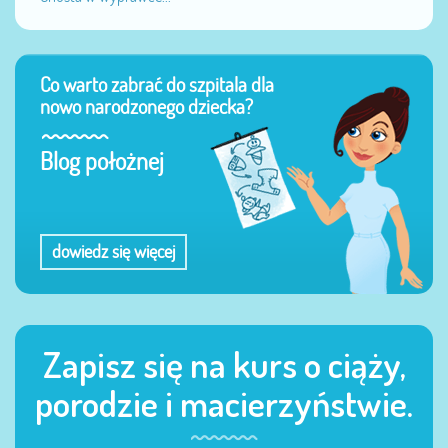
Co warto zabrać do szpitala dla
nowo narodzonego dziecka?
Blog położnej
dowiedz się więcej
Zapisz się na kurs o ciąży,
porodzie i macierzyństwie.