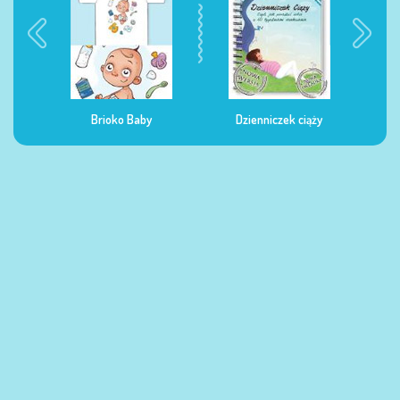
Brioko Baby
Dzienniczek ciąży
Dzienniczek