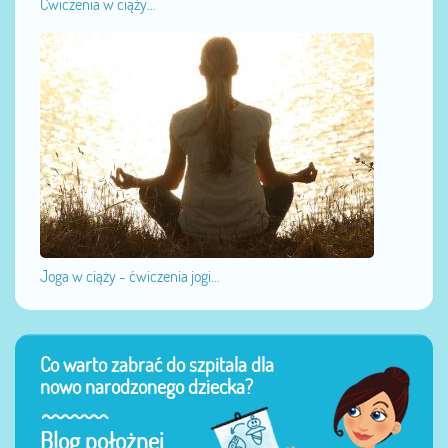
Ćwiczenia w ciąży...
Joga w ciąży - ćwiczenia jogi...
Co warto zabrać do szpitala dla
nowo narodzonego dziecka?
Blog położnej