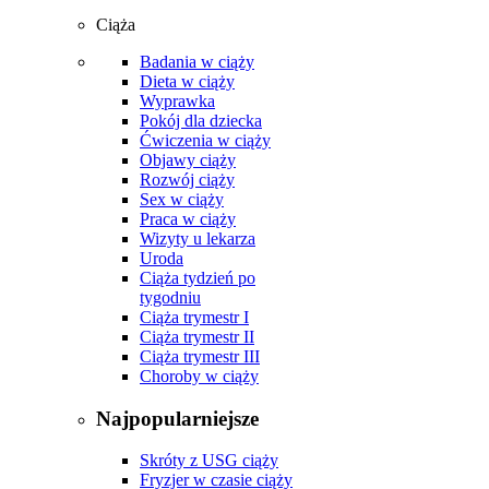
Ciąża
Badania w ciąży
Dieta w ciąży
Wyprawka
Pokój dla dziecka
Ćwiczenia w ciąży
Objawy ciąży
Rozwój ciąży
Sex w ciąży
Praca w ciąży
Wizyty u lekarza
Uroda
Ciąża tydzień po
tygodniu
Ciąża trymestr I
Ciąża trymestr II
Ciąża trymestr III
Choroby w ciąży
Najpopularniejsze
Skróty z USG ciąży
Fryzjer w czasie ciąży