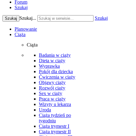
Forum
Szukaj
Szukaj...
Szukaj
Szukaj
Planowanie
Ciąża
Ciąża
Badania w ciąży
Dieta w ciąży
Wyprawka
Pokój dla dziecka
Ćwiczenia w ciąży
Objawy ciąży
Rozwój ciąży
Sex w ciąży
Praca w ciąży
Wizyty u lekarza
Uroda
Ciąża tydzień po
tygodniu
Ciąża trymestr I
Ciąża trymestr II