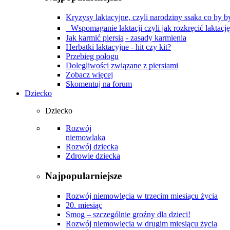
Kryzysy laktacyjne, czyli narodziny ssaka co by by
Wspomaganie laktacji czyli jak rozkręcić laktacj
Jak karmić piersią - zasady karmienia
Herbatki laktacyjne - hit czy kit?
Przebieg połogu
Dolegliwości związane z piersiami
Zobacz więcej
Skomentuj na forum
Dziecko
Dziecko
Rozwój
niemowlaka
Rozwój dziecka
Zdrowie dziecka
Najpopularniejsze
Rozwój niemowlęcia w trzecim miesiącu życia
20. miesiąc
Smog – szczególnie groźny dla dzieci!
Rozwój niemowlęcia w drugim miesiącu życia