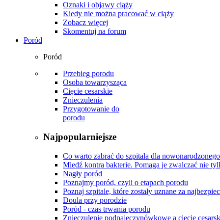
Oznaki i objawy ciąży
Kiedy nie można pracować w ciąży
Zobacz więcej
Skomentuj na forum
Poród
Poród
Przebieg porodu
Osoba towarzysząca
Cięcie cesarskie
Znieczulenia
Przygotowanie do
porodu
Najpopularniejsze
Co warto zabrać do szpitala dla nowonarodzonego
Miedź kontra bakterie. Pomaga je zwalczać nie tyl
Nagły poród
Poznajmy poród, czyli o etapach porodu
Poznaj szpitale, które zostały uznane za najbezpiec
Doula przy porodzie
Poród - czas trwania porodu
Znieczulenie podpajęczynówkowe a cięcie cesarsk