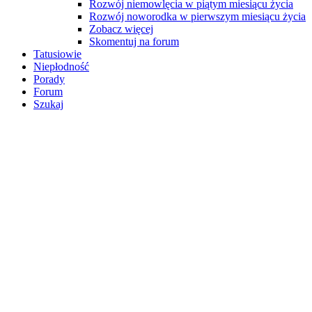
Rozwój niemowlęcia w piątym miesiącu życia
Rozwój noworodka w pierwszym miesiącu życia
Zobacz więcej
Skomentuj na forum
Tatusiowie
Niepłodność
Porady
Forum
Szukaj