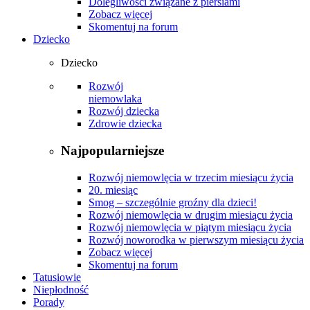
Dolegliwości związane z piersiami
Zobacz więcej
Skomentuj na forum
Dziecko
Dziecko
Rozwój
niemowlaka
Rozwój dziecka
Zdrowie dziecka
Najpopularniejsze
Rozwój niemowlęcia w trzecim miesiącu życia
20. miesiąc
Smog – szczególnie groźny dla dzieci!
Rozwój niemowlęcia w drugim miesiącu życia
Rozwój niemowlęcia w piątym miesiącu życia
Rozwój noworodka w pierwszym miesiącu życia
Zobacz więcej
Skomentuj na forum
Tatusiowie
Niepłodność
Porady