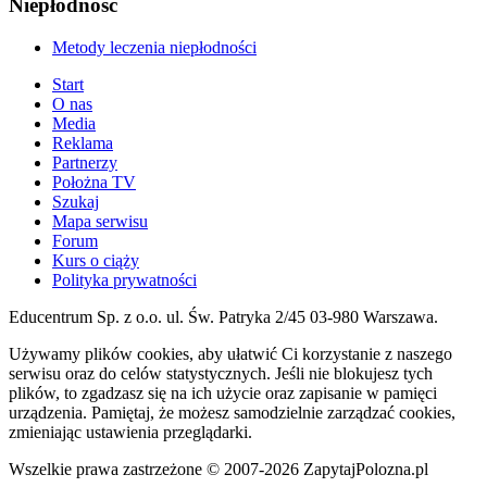
Niepłodność
Metody leczenia niepłodności
Start
O nas
Media
Reklama
Partnerzy
Położna TV
Szukaj
Mapa serwisu
Forum
Kurs o ciąży
Polityka prywatności
Educentrum Sp. z o.o. ul. Św. Patryka 2/45 03-980 Warszawa.
Używamy plików cookies, aby ułatwić Ci korzystanie z naszego
serwisu oraz do celów statystycznych. Jeśli nie blokujesz tych
plików, to zgadzasz się na ich użycie oraz zapisanie w pamięci
urządzenia. Pamiętaj, że możesz samodzielnie zarządzać cookies,
zmieniając ustawienia przeglądarki.
Wszelkie prawa zastrzeżone © 2007-2026 ZapytajPolozna.pl