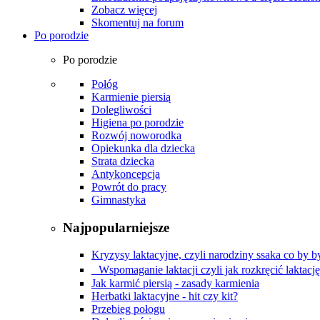
Zobacz więcej
Skomentuj na forum
Po porodzie
Po porodzie
Połóg
Karmienie piersią
Dolegliwości
Higiena po porodzie
Rozwój noworodka
Opiekunka dla dziecka
Strata dziecka
Antykoncepcja
Powrót do pracy
Gimnastyka
Najpopularniejsze
Kryzysy laktacyjne, czyli narodziny ssaka co by by
Wspomaganie laktacji czyli jak rozkręcić laktacj
Jak karmić piersią - zasady karmienia
Herbatki laktacyjne - hit czy kit?
Przebieg połogu