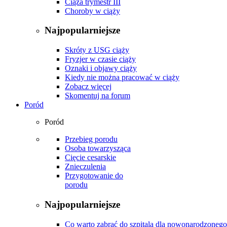
Ciąża trymestr III
Choroby w ciąży
Najpopularniejsze
Skróty z USG ciąży
Fryzjer w czasie ciąży
Oznaki i objawy ciąży
Kiedy nie można pracować w ciąży
Zobacz więcej
Skomentuj na forum
Poród
Poród
Przebieg porodu
Osoba towarzysząca
Cięcie cesarskie
Znieczulenia
Przygotowanie do
porodu
Najpopularniejsze
Co warto zabrać do szpitala dla nowonarodzonego