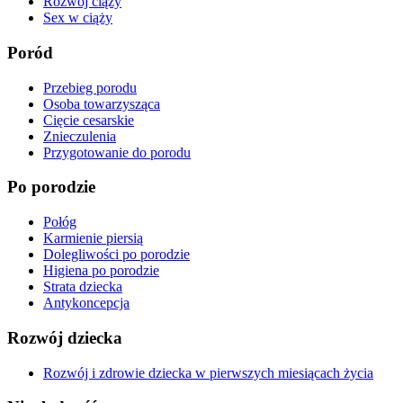
Rozwój ciąży
Sex w ciąży
Poród
Przebieg porodu
Osoba towarzysząca
Cięcie cesarskie
Znieczulenia
Przygotowanie do porodu
Po porodzie
Połóg
Karmienie piersią
Dolegliwości po porodzie
Higiena po porodzie
Strata dziecka
Antykoncepcja
Rozwój dziecka
Rozwój i zdrowie dziecka w pierwszych miesiącach życia