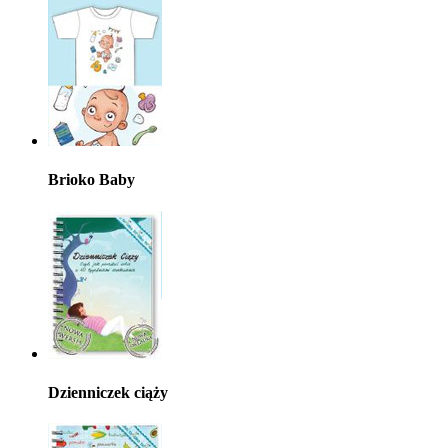
Brioko Baby
Dzienniczek ciąży