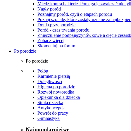
Miedź kontra bakterie. Pomaga je zwalczać nie tyl
Nagły poród
Poznajmy poród, czyli o etapach porodu
Poznaj szpitale, które zostały uznane za najbezpiec
Doula przy porodzie
Poród - czas trwania porodu
Znieczulenie podpajęczynówkowe a cięcie cesarsk
Zobacz więcej
Skomentuj na forum
Po porodzie
Po porodzie
Połóg
Karmienie piersią
Dolegliwości
Higiena po porodzie
Rozwój noworodka
Opiekunka dla dziecka
Strata dziecka
Antykoncepcja
Powrót do pracy
Gimnastyka
Najpopularniejsze