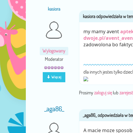
kasiora
my mamy avent
apte
dwoje.pl/avent_aven
zadowolona bo faktyc
Wylogowany
Moderator
dla innych jestes tylko dzie
Więcej
Prosimy
zaloguj się
lub
zarejest
_aga86_
A macie moze sposob n