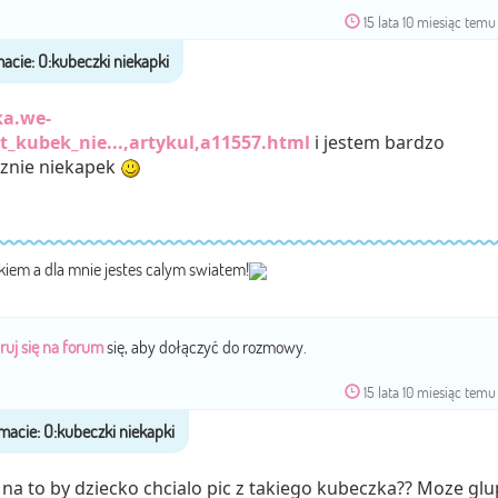
15 lata 10 miesiąc temu
ka.we-
t_kubek_nie...,artykul,a11557.html
i jestem bardzo
znie niekapek
ckiem a dla mnie jestes calym swiatem!
ruj się na forum
się, aby dołączyć do rozmowy.
15 lata 10 miesiąc temu
a to by dziecko chcialo pic z takiego kubeczka?? Moze glu