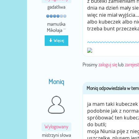
z butelki zamieniłam 
gadatliwa
dnia na dzień mały si
więc nie miał wyjścia...
albo kubeczek albo ni
mamuśka
trzeba bunt przeczek
Mikołaja ^^
Więcej
Prosimy
zaloguj się
lub
zarejest
Moniq
ja mam taki kubeczek j
podobnie jak z normal
spróbować ten kubecz
do butli;
Wylogowany
moja Niunia pije z nie
mistrzyni słowa
uszczelkę, plusem jes