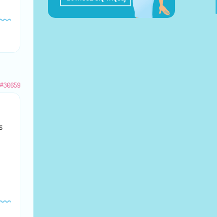
#30659
s