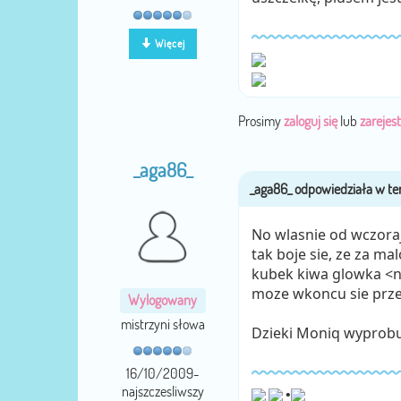
Więcej
Prosimy
zaloguj się
lub
zarejest
_aga86_
No wlasnie od wczoraj 
tak boje sie, ze za mal
kubek kiwa glowka <nie>
moze wkoncu sie prze
Wylogowany
mistrzyni słowa
Dzieki Moniq wyprobu
16/10/2009-
najszczesliwszy
•