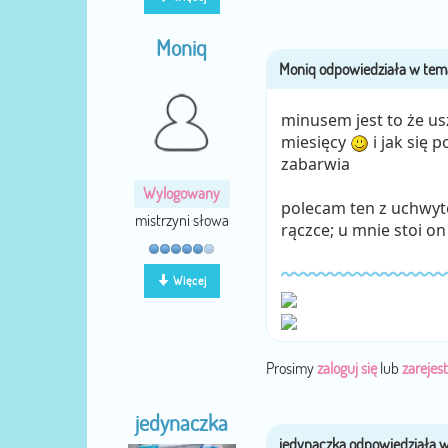
Moniq
minusem jest to że usz
miesięcy
i jak się 
zabarwia
Wylogowany
polecam ten z uchwytem
mistrzyni słowa
rączce; u mnie stoi on
Więcej
Prosimy
zaloguj się
lub
zarejest
jedynaczka