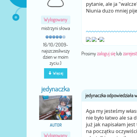
pytanie, ale ja "walcz
Niunia duzo mniej pije 
Wylogowany
mistrzyni słowa
•
16/10/2009-
najszczesliwszy
Prosimy
zaloguj się
lub
zarejest
dzien w moim
zyciu:)
Więcej
jedynaczka
Aga my jesteśmy własn
nie było łatwo ale sa 
już jak napisałam jest
AUTOR
na początku oczywiście
Wylogowany