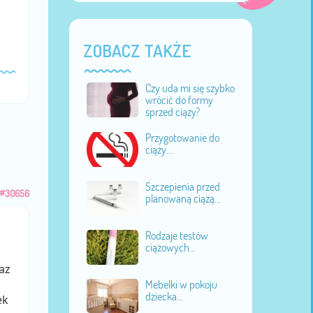
ZOBACZ TAKŻE
Czy uda mi się szybko
wrócić do formy
sprzed ciąży?
Przygotowanie do
ciąży...
Szczepienia przed
#30656
planowaną ciążą...
Rodzaje testów
ciążowych...
az
Mebelki w pokoju
dziecka...
ek