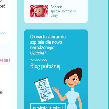
z
pić
Badania
specjalistyczne w
ciąży...
Co warto zabrać do
szpitala dla nowo
narodzonego
dziecka?
#30658
Blog położnej
ak
dowiedz się więcej