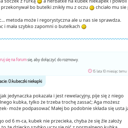
na soczek z rurką
a herbatke na kubek niekapek i powoli 
e przekonywał bo butelki znikły mu z oczu
chciało mu sie 
c... metoda może i regorystyczna ale u nas sie sprawdza.
ac i mała szybko zapomni o butelkach
ruj się na forum
się, aby dołączyć do rozmowy.
15 lata 10 miesiąc temu
ak jedynaczka pokazała i jest rewelacyjny, pije się z niego
nego kubka, tylko że trzeba trochę zassać; Aga możesz
ek- może podpasować Małej bo podobnie składa się usta j
go od 6 m-ca, kubek nie przecieka, chyba że się źle założy
t to że dziecko szybko uczy się pić z normalnego kubka