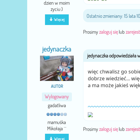
dzien w moim
zyciu:)
Ostatnio zmieniany: 15 lata 
Więcej
Prosimy
zaloguj się
lub
zarejest
jedynaczka
więc chwalisz go sobi
dobrze wiedzieć... wię
a ma może jakieś wię
AUTOR
Wylogowany
gadatliwa
mamuśka
Mikołaja ^^
Prosimy
zaloguj się
lub
zarejest
Więcej