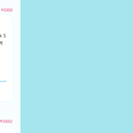
u
#30661
k 5
ię
#30662