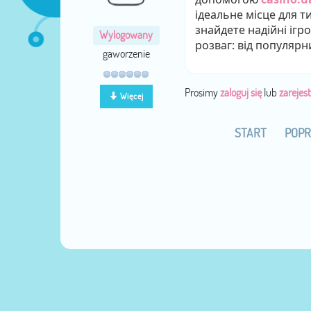
ідеальне місце для тих
знайдете надійні ігр
Wylogowany
розваг: від популярн
gaworzenie
Prosimy
zaloguj się
lub
zarejest
Więcej
START
POPR