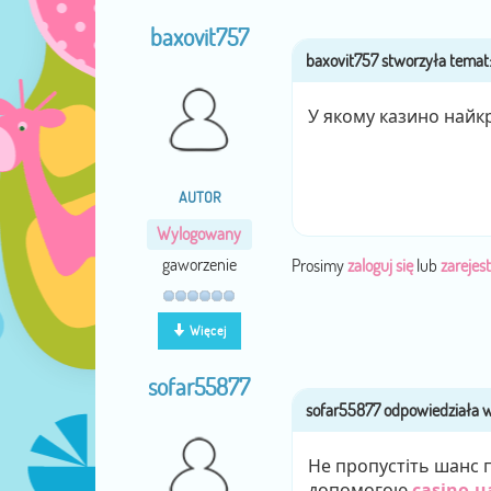
baxovit757
У якому казино найкр
AUTOR
Wylogowany
gaworzenie
Prosimy
zaloguj się
lub
zarejest
Więcej
sofar55877
Не пропустіть шанс 
допомогою
casino.u