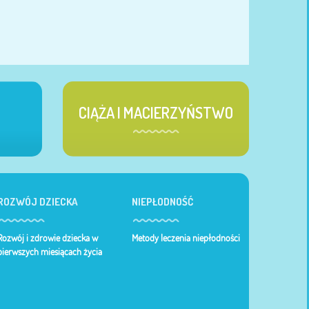
CIĄŻA I MACIERZYŃSTWO
ROZWÓJ DZIECKA
NIEPŁODNOŚĆ
Rozwój i zdrowie dziecka w
Metody leczenia niepłodności
pierwszych miesiącach życia