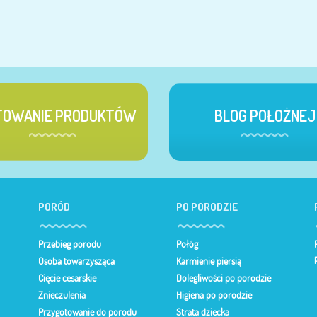
TOWANIE PRODUKTÓW
BLOG POŁOŻNEJ
PORÓD
PO PORODZIE
Przebieg porodu
Połóg
Osoba towarzysząca
Karmienie piersią
Cięcie cesarskie
Dolegliwości po porodzie
Znieczulenia
Higiena po porodzie
Przygotowanie do porodu
Strata dziecka