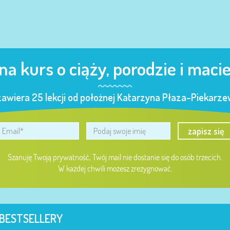
 na kurs o ciąży, porodzie i maci
zawiera 25 lekcji od położnej Katarzyna Płaza-Piekarzew
zapisz się
Szanuję Twoją prywatność, Twój mail nie dostanie się do osób trzecich.
W każdej chwili możesz zrezygnować.
BESTSELLERY