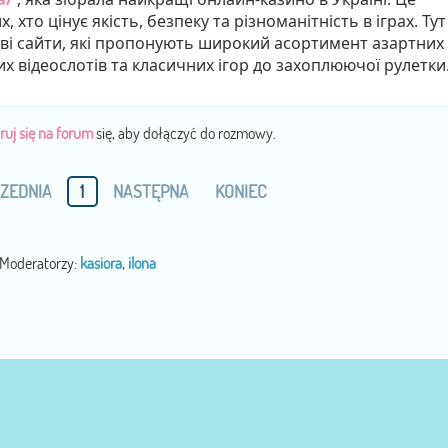
, хто цінує якість, безпеку та різноманітність в іграх. Тут
ові сайти, які пропонують широкий асортимент азартних
их відеослотів та класичних ігор до захоплюючої рулетки
ruj się na forum
się, aby dołączyć do rozmowy.
ZEDNIA
1
NASTĘPNA
KONIEC
Moderatorzy:
kasiora
,
ilona