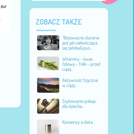
 ви
.
ZOBACZ TAKŻE
"Bezowocne staranie
jest jak niekończąca
się żałoba&quo...
Witaminy - kwas
foliowy - folik - przed
ciążą...
Aktywność fizyczna
w ciąży...
Szykowanie pokoju
dla dziecka...
Konserwy a dieta...