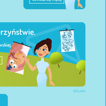
erzyństwie.
skiej.
REKLAMA