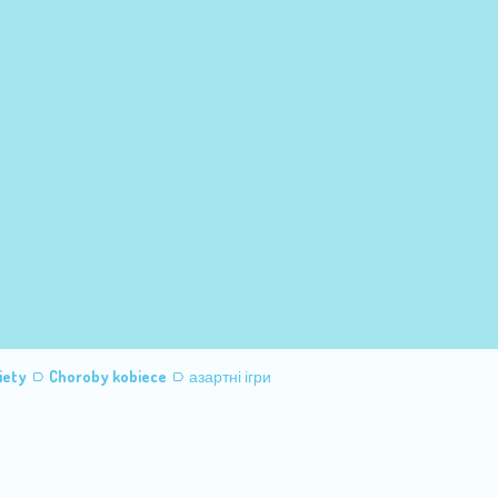
iety
Choroby kobiece
азартні ігри