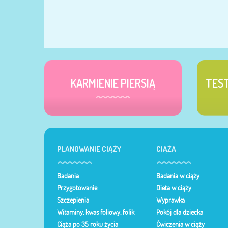
KARMIENIE PIERSIĄ
TES
PLANOWANIE CIĄŻY
CIĄŻA
Badania
Badania w ciąży
Przygotowanie
Dieta w ciąży
Szczepienia
Wyprawka
Witaminy, kwas foliowy, folik
Pokój dla dziecka
Ciąża po 35 roku życia
Ćwiczenia w ciąży