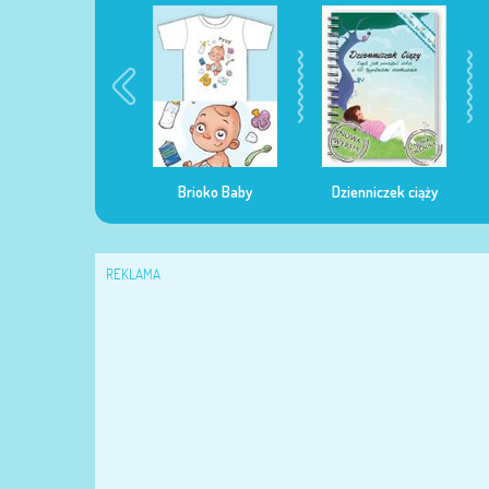
egularna mama
Brioko Baby
Dzienniczek ciąży
REKLAMA