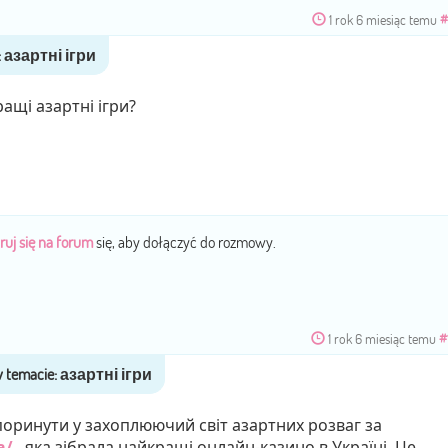
1 rok 6 miesiąc temu
#
ащі азартні ігри?
ruj się na forum
się, aby dołączyć do rozmowy.
1 rok 6 miesiąc temu
#
поринути у захоплюючий світ азартних розваг за
a/
, яка зібрала найкращі онлайн-казино в Україні. Це