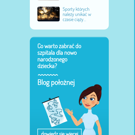
Sporty których
należy unikać w
czasie ciąży...
Co warto zabrać do
szpitala dla nowo
narodzonego
dziecka?
Blog położnej
dowiedz się więcej