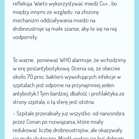
refleksja. Warto wykorzystywać miedź Cu+ , bo
między innymi ze względu na złożony
mechanizm oddziaływania miedzi na
drobnoustroje są małe szanse, aby te się na nią
uodporniły.
To ważne, ponieważ WHO alarmuje, że wchodzimy
w erę postantybiotykową. Ocenia się, że obecnie
około 70 proc. bakterii wywołujących infekcje w
szpitalach jest odporne na przynajmniej jeden
antybiotyk.1 Tym bardziej, dbałość i profilaktyka ze
strony szpitala, o tą sferę jest istotna.
- Szpitale przerabiały już wszystko: od nanosrebra
przez Corian po rozwiązania, które miały
redukować liczbę drobnoustrojów, ale okazywały
się mało skuteczne. Miedź wydaje się być dobrym