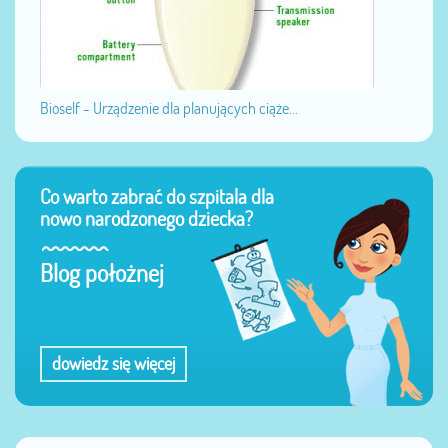
Bioself - Urządzenie dla planujących ciąże...
Co warto zabrać do szpitala dla
nowo narodzonego dziecka?
Blog położnej
dowiedz się więcej