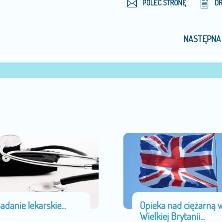
POLEĆ STRONĘ
D
NASTĘPNA
adanie lekarskie...
Opieka nad ciężarną 
Wielkiej Brytanii...