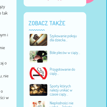
ąży
e tak
ZOBACZ TAKŻE
nym i
Szykowanie pokoju
dla dziecka...
nie
Bóle pleców w ciąży...
aj o
Przygotowanie do
ciąży...
, nie
Sporty których
należy unikać w
 o
czasie ciąży...
ści w
Niepłodności nie
widać - Jolanta