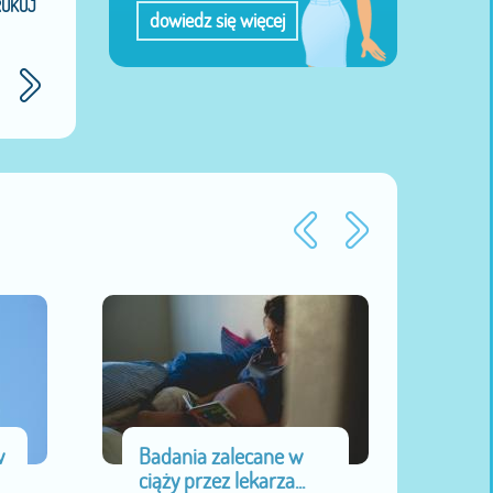
RUKUJ
dowiedz się więcej
w
Badania zalecane w
Chu
ciąży przez lekarza...