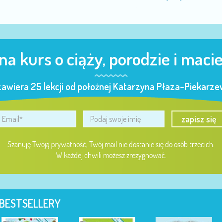
 na kurs o ciąży, porodzie i maci
zawiera 25 lekcji od położnej Katarzyna Płaza-Piekarzew
zapisz się
Szanuję Twoją prywatność, Twój mail nie dostanie się do osób trzecich.
W każdej chwili możesz zrezygnować.
BESTSELLERY