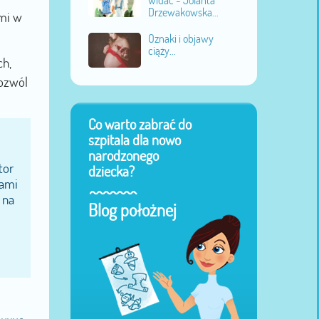
Drzewakowska...
imi w
Oznaki i objawy
ciąży...
ch,
pozwól
Co warto zabrać do
szpitala dla nowo
narodzonego
tor
dziecka?
cami
 na
Blog położnej