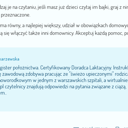
aj je na czytaniu, jeśli masz już dzieci czytaj im bajki, graj z n
h przeznaczone.
k ma równy, a najlepiej większy, udział w obowiązkach domowy
ą się włączyć także inni domownicy. Akceptuj każdą pomoc, 
ekarzewska
agister położnictwa. Certyfikowany Doradca Laktacyjny. Instruk
kę zawodową zdobywa pracując ze "świeżo upieczonymi" rodzi
 noworodkowym w jednym z warszawskich szpitali, a wirtualnie
l czytelnicy znajdują odpowiedzi na pytania związane z ciążą,
m..