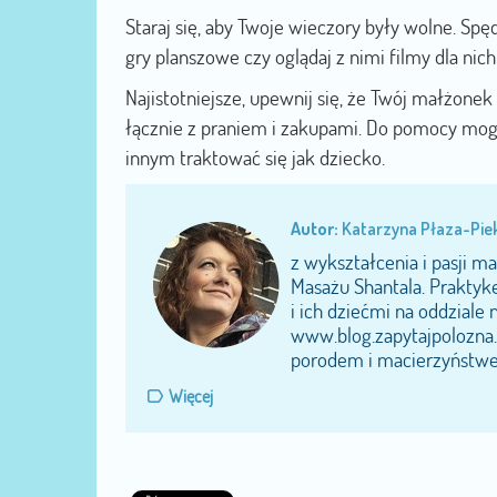
Staraj się, aby Twoje wieczory były wolne. Spędz
gry planszowe czy oglądaj z nimi filmy dla nic
Najistotniejsze, upewnij się, że Twój małżone
łącznie z praniem i zakupami. Do pomocy mog
innym traktować się jak dziecko.
Autor:
Katarzyna Płaza-Pi
z wykształcenia i pasji m
Masażu Shantala. Prakty
i ich dziećmi na oddziale
www.blog.zapytajpolozna.p
porodem i macierzyństwe
Więcej