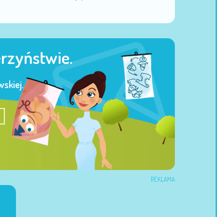
erzyństwie.
skiej.
REKLAMA