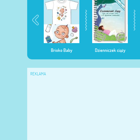
egularna mama
Brioko Baby
Dzienniczek ciąży
REKLAMA