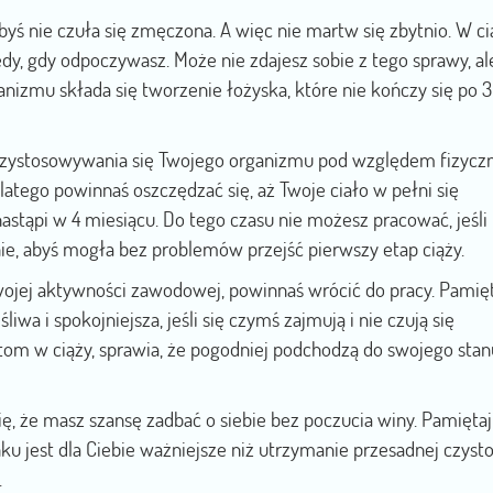
byś nie czuła się zmęczona. A więc nie martw się zbytnio. W ci
y, gdy odpoczywasz. Może nie zdajesz sobie z tego sprawy, al
nizmu składa się tworzenie łożyska, które nie kończy się po 3
rzystosowywania się Twojego organizmu pod względem fizycz
tego powinnaś oszczędzać się, aż Twoje ciało w pełni się
astąpi w 4 miesiącu. Do tego czasu nie możesz pracować, jeśli 
ie, abyś mogła bez problemów przejść pierwszy etap ciąży.
 twojej aktywności zawodowej, powinnaś wrócić do pracy. Pamięt
iwa i spokojniejsza, jeśli się czymś zajmują i nie czują się
om w ciąży, sprawia, że pogodniej podchodzą do swojego stanu
ię, że masz szansę zadbać o siebie bez poczucia winy. Pamiętaj
 jest dla Ciebie ważniejsze niż utrzymanie przesadnej czysto
.