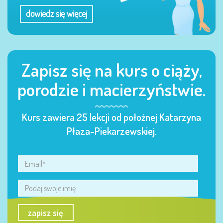
dowiedz się więcej
Zapisz się na kurs o ciąży,
porodzie i macierzyństwie.
Kurs zawiera 25 lekcji od położnej Katarzyna
Płaza-Piekarzewskiej.
zapisz się