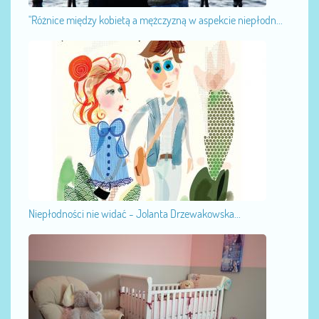
"Różnice między kobietą a mężczyzną w aspekcie niepłodn...
Niepłodności nie widać - Jolanta Drzewakowska...