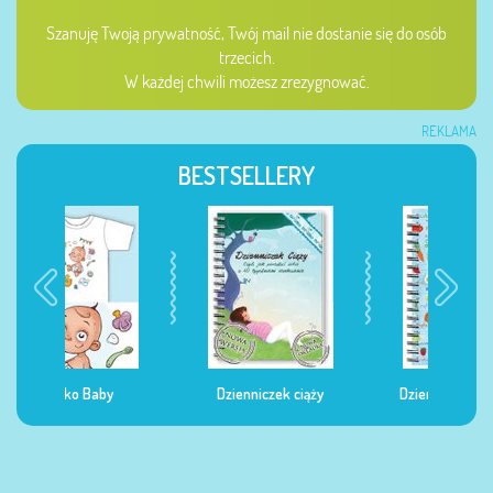
Szanuję Twoją prywatność, Twój mail nie dostanie się do osób
trzecich.
W każdej chwili możesz zrezygnować.
REKLAMA
BESTSELLERY
Dzienniczek ciąży
Dzienniczek żywienia
Dzi