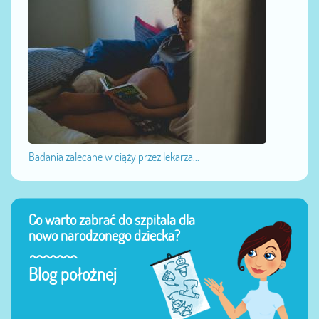
Badania zalecane w ciąży przez lekarza...
Co warto zabrać do szpitala dla
nowo narodzonego dziecka?
Blog położnej