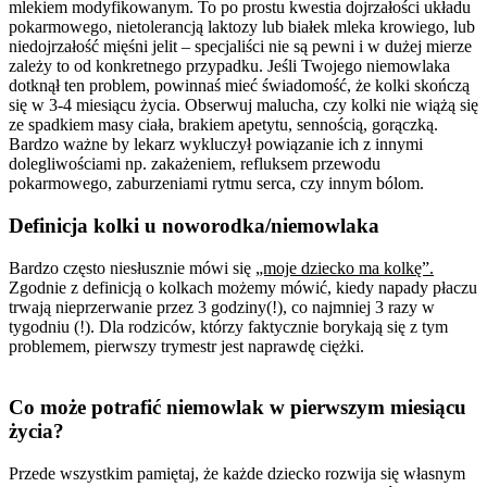
mlekiem modyfikowanym. To po prostu kwestia dojrzałości układu
pokarmowego, nietolerancją laktozy lub białek mleka krowiego, lub
niedojrzałość mięśni jelit – specjaliści nie są pewni i w dużej mierze
zależy to od konkretnego przypadku. Jeśli Twojego niemowlaka
dotknął ten problem, powinnaś mieć świadomość, że kolki skończą
się w 3-4 miesiącu życia. Obserwuj malucha, czy kolki nie wiążą się
ze spadkiem masy ciała, brakiem apetytu, sennością, gorączką.
Bardzo ważne by lekarz wykluczył powiązanie ich z innymi
dolegliwościami np. zakażeniem, refluksem przewodu
pokarmowego, zaburzeniami rytmu serca, czy innym bólom.
Definicja kolki u noworodka/niemowlaka
Bardzo często niesłusznie mówi się
„moje dziecko ma kolkę”.
Zgodnie z definicją o kolkach możemy mówić, kiedy napady płaczu
trwają nieprzerwanie przez 3 godziny(!), co najmniej 3 razy w
tygodniu (!). Dla rodziców, którzy faktycznie borykają się z tym
problemem, pierwszy trymestr jest naprawdę ciężki.
Co może potrafić niemowlak w pierwszym miesiącu
życia?
Przede wszystkim pamiętaj, że każde dziecko rozwija się własnym