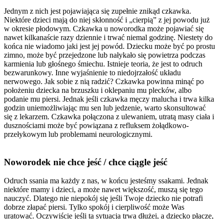
Jednym z nich jest pojawiająca się zupełnie znikąd czkawka.
Niektóre dzieci mają do niej skłonność i „cierpią” z jej powodu już
w okresie płodowym. Czkawka u noworodka może pojawiać się
nawet kilkanaście razy dziennie i trwać niemal godzinę. Niestety do
końca nie wiadomo jaki jest jej powód. Dziecku może być po prostu
zimno, może być przejedzone lub nałykało się powietrza podczas
karmienia lub głośnego śmiechu. Istnieje teoria, że jest to odruch
bezwarunkowy. Inne wyjaśnienie to niedojrzałość układu
nerwowego. Jak sobie z nią radzić? Czkawka powinna minąć po
położeniu dziecka na brzuszku i oklepaniu mu plecków, albo
podanie mu piersi. Jednak jeśli czkawka męczy malucha i trwa kilka
godzin uniemożliwiając mu sen lub jedzenie, warto skonsultować
się z lekarzem. Czkawka połączona z ulewaniem, utratą masy ciała i
dusznościami może być powiązana z refluksem żołądkowo-
przełykowym lub problemami neurologicznymi.
Noworodek nie chce jeść / chce ciągle jeść
Odruch ssania ma każdy z nas, w końcu jesteśmy ssakami. Jednak
niektóre mamy i dzieci, a może nawet większość, muszą się tego
nauczyć. Dlatego nie niepokój się jeśli Twoje dziecko nie potrafi
dobrze złapać piersi. Tylko spokój i cierpliwość może Was
uratować. Oczywiście jeśli ta sytuacja trwa dłużej, a dziecko płacze,