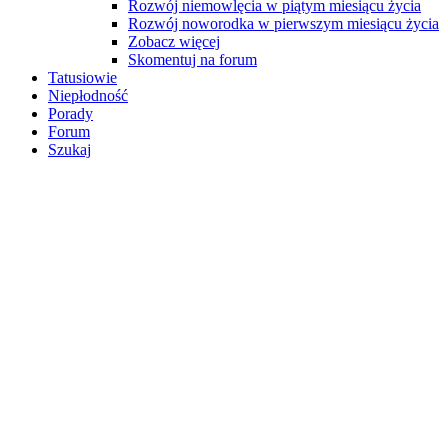
Rozwój niemowlęcia w piątym miesiącu życia
Rozwój noworodka w pierwszym miesiącu życia
Zobacz więcej
Skomentuj na forum
Tatusiowie
Niepłodność
Porady
Forum
Szukaj