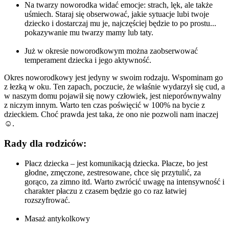
Na twarzy noworodka widać emocje: strach, lęk, ale także
uśmiech. Staraj się obserwować, jakie sytuacje lubi twoje
dziecko i dostarczaj mu je, najczęściej będzie to po prostu...
pokazywanie mu twarzy mamy lub taty.
Już w okresie noworodkowym można zaobserwować
temperament dziecka i jego aktywność.
Okres noworodkowy jest jedyny w swoim rodzaju. Wspominam go
z łezką w oku. Ten zapach, poczucie, że właśnie wydarzył się cud, a
w naszym domu pojawił się nowy człowiek, jest nieporównywalny
z niczym innym. Warto ten czas poświęcić w 100% na bycie z
dzieckiem. Choć prawda jest taka, że ono nie pozwoli nam inaczej
☺.
Rady dla rodziców:
Płacz dziecka – jest komunikacją dziecka. Płacze, bo jest
głodne, zmęczone, zestresowane, chce się przytulić, za
gorąco, za zimno itd. Warto zwrócić uwagę na intensywność i
charakter płaczu z czasem będzie go co raz łatwiej
rozszyfrować.
Masaż antykolkowy