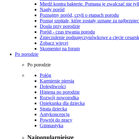
Miedź kontra bakterie. Pomaga je zwalczać nie tyl
Nagły poród
Poznajmy poród, czyli o etapach porodu
Poznaj szpitale, które zostały uznane za najbezpiec
Doula przy porodzie
Poród - czas trwania porodu
Znieczulenie podpajęczynówkowe a cięcie cesarsk
Zobacz więcej
Skomentuj na forum
Po porodzie
Po porodzie
Połóg
Karmienie piersią
Dolegliwości
Higiena po porodzie
Rozwój noworodka
Opiekunka dla dziecka
Strata dziecka
Antykoncepcja
Powrót do pracy
Gimnastyka
Najpopularniejsze