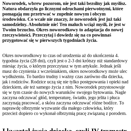
Noworodek, wbrew pozorom, nie jest taki bezsilny jak myślisz.
Natura obdarzyła go licznymi odruchami pierwotnymi, które
pomagają mu przetrwać w zupełnie nowym i obcym
środowisku. Co wcale nie znaczy, że noworodek jest już taki
samodzielny. Absolutnie nie! Ten maluch wciąż myśli, że jest w
Twoim brzuchu. Okres noworodkowy to adaptacja do nowej
rzeczywistości. Przeczytaj i dowiedz się na co powinnaś
przygotować się w pierwszych tygodniach życia.
Okres noworodkowy to czas od urodzenia aż do ukończenia 4.
tygodnia życia (28 dni), czyli jest o 2-3 dni krótszy niż standardowy
miesiąc życia, o którym przeczytasz w tym artykule. Jednak jeśli
masz do czynienia z wcześniakiem, okres noworodkowy może ulec
wydłużeniu. To bardzo trudny i ważny czas zarówno dla dziecka,
jak i rodziców. Rodzice uczą się nie tylko postępowania i opieki nad
dzieckiem, ale też samego życia z nim. Noworodek przystosowuje
się w tym czasie do nowych warunków swojego bytowania. Nagle
zaczyna odczuwać głód, temperaturę, światło, jego jelita i płuca
zaczynają pracować, a skóra zaczyna odczuwać różne bodźce. To
naprawdę olbrzymie wyzwanie dla małego człowieka, który
przecież dopiero co wykonał olbrzymią pracę związaną z porodem.