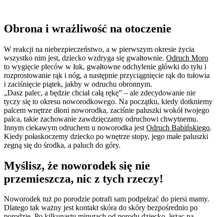
Obrona i wrażliwość na otoczenie
W reakcji na niebezpieczeństwo, a w pierwszym okresie życia
wszystko nim jest, dziecko wzdryga się gwałtownie.
Odruch Moro
to wygięcie pleców w łuk, gwałtowne odchylenie główki do tyłu i
rozprostowanie rąk i nóg, a następnie przyciągnięcie rąk do tułowia
i zaciśnięcie piątek, jakby w odruchu obronnym.
„Dasz palec, a będzie chciał całą rękę” – ale zdecydowanie nie
tyczy się to okresu noworodkowego. Na początku, kiedy dotkniemy
palcem wnętrze dłoni noworodka, zaciśnie paluszki wokół twojego
palca, takie zachowanie zawdzięczamy odruchowi chwytnemu.
Innym ciekawym odruchem u noworodka jest
Odruch Babińskiego
.
Kiedy połaskoczemy dziecko po wnętrze stopy, jego małe paluszki
zegną się do środka, a paluch do góry.
Myślisz, że noworodek się nie
przemieszcza, nic z tych rzeczy!
Noworodek tuż po porodzie potrafi sam podpełzać do piersi mamy.
Dlatego tak ważny jest kontakt skóra do skóry bezpośrednio po
porodzie. Po kilkunastu minutach od porodu dziecko, leżąc na