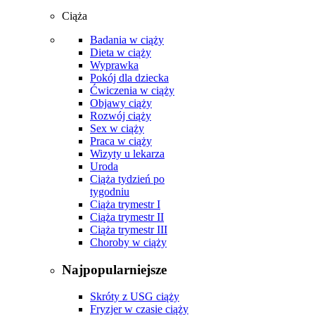
Ciąża
Badania w ciąży
Dieta w ciąży
Wyprawka
Pokój dla dziecka
Ćwiczenia w ciąży
Objawy ciąży
Rozwój ciąży
Sex w ciąży
Praca w ciąży
Wizyty u lekarza
Uroda
Ciąża tydzień po
tygodniu
Ciąża trymestr I
Ciąża trymestr II
Ciąża trymestr III
Choroby w ciąży
Najpopularniejsze
Skróty z USG ciąży
Fryzjer w czasie ciąży