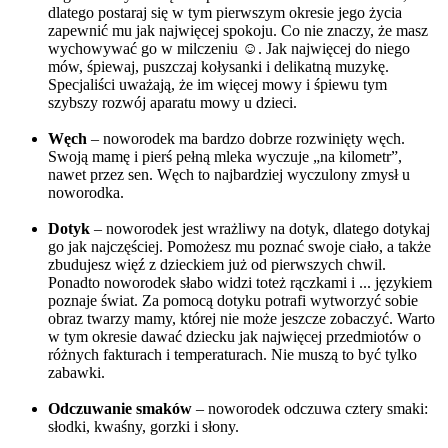
dlatego postaraj się w tym pierwszym okresie jego życia
zapewnić mu jak najwięcej spokoju. Co nie znaczy, że masz
wychowywać go w milczeniu ☺. Jak najwięcej do niego
mów, śpiewaj, puszczaj kołysanki i delikatną muzykę.
Specjaliści uważają, że im więcej mowy i śpiewu tym
szybszy rozwój aparatu mowy u dzieci.
Węch
– noworodek ma bardzo dobrze rozwinięty węch.
Swoją mamę i pierś pełną mleka wyczuje „na kilometr”,
nawet przez sen. Węch to najbardziej wyczulony zmysł u
noworodka.
Dotyk
– noworodek jest wrażliwy na dotyk, dlatego dotykaj
go jak najczęściej. Pomożesz mu poznać swoje ciało, a także
zbudujesz więź z dzieckiem już od pierwszych chwil.
Ponadto noworodek słabo widzi toteż rączkami i ... językiem
poznaje świat. Za pomocą dotyku potrafi wytworzyć sobie
obraz twarzy mamy, której nie może jeszcze zobaczyć. Warto
w tym okresie dawać dziecku jak najwięcej przedmiotów o
różnych fakturach i temperaturach. Nie muszą to być tylko
zabawki.
Odczuwanie smaków
– noworodek odczuwa cztery smaki:
słodki, kwaśny, gorzki i słony.