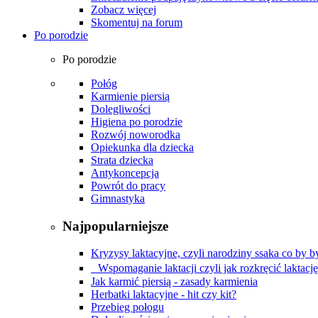
Zobacz więcej
Skomentuj na forum
Po porodzie
Po porodzie
Połóg
Karmienie piersią
Dolegliwości
Higiena po porodzie
Rozwój noworodka
Opiekunka dla dziecka
Strata dziecka
Antykoncepcja
Powrót do pracy
Gimnastyka
Najpopularniejsze
Kryzysy laktacyjne, czyli narodziny ssaka co by by
Wspomaganie laktacji czyli jak rozkręcić laktacj
Jak karmić piersią - zasady karmienia
Herbatki laktacyjne - hit czy kit?
Przebieg połogu