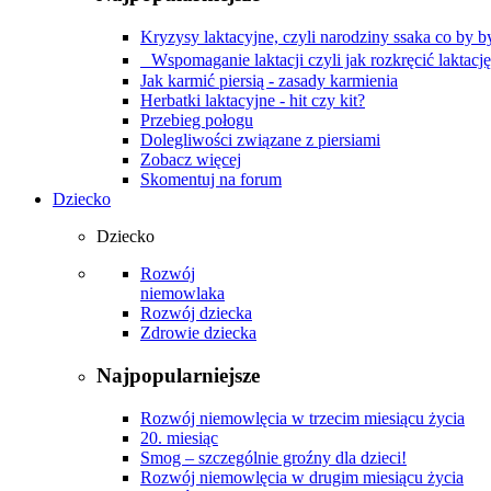
Kryzysy laktacyjne, czyli narodziny ssaka co by by
Wspomaganie laktacji czyli jak rozkręcić laktacj
Jak karmić piersią - zasady karmienia
Herbatki laktacyjne - hit czy kit?
Przebieg połogu
Dolegliwości związane z piersiami
Zobacz więcej
Skomentuj na forum
Dziecko
Dziecko
Rozwój
niemowlaka
Rozwój dziecka
Zdrowie dziecka
Najpopularniejsze
Rozwój niemowlęcia w trzecim miesiącu życia
20. miesiąc
Smog – szczególnie groźny dla dzieci!
Rozwój niemowlęcia w drugim miesiącu życia