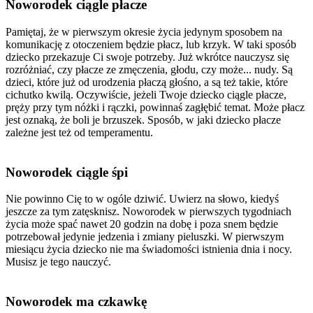
Noworodek ciągle płacze
Pamiętaj, że w pierwszym okresie życia jedynym sposobem na
komunikację z otoczeniem będzie płacz, lub krzyk. W taki sposób
dziecko przekazuje Ci swoje potrzeby. Już wkrótce nauczysz się
rozróżniać, czy płacze ze zmęczenia, głodu, czy może... nudy. Są
dzieci, które już od urodzenia płaczą głośno, a są też takie, które
cichutko kwilą. Oczywiście, jeżeli Twoje dziecko ciągle płacze,
pręży przy tym nóżki i rączki, powinnaś zagłębić temat. Może płacz
jest oznaką, że boli je brzuszek. Sposób, w jaki dziecko płacze
zależne jest też od temperamentu.
Noworodek ciągle śpi
Nie powinno Cię to w ogóle dziwić. Uwierz na słowo, kiedyś
jeszcze za tym zatęsknisz. Noworodek w pierwszych tygodniach
życia może spać nawet 20 godzin na dobę i poza snem będzie
potrzebował jedynie jedzenia i zmiany pieluszki. W pierwszym
miesiącu życia dziecko nie ma świadomości istnienia dnia i nocy.
Musisz je tego nauczyć.
Noworodek ma czkawkę