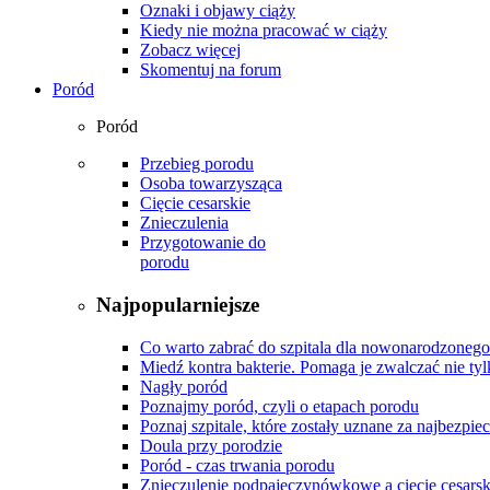
Oznaki i objawy ciąży
Kiedy nie można pracować w ciąży
Zobacz więcej
Skomentuj na forum
Poród
Poród
Przebieg porodu
Osoba towarzysząca
Cięcie cesarskie
Znieczulenia
Przygotowanie do
porodu
Najpopularniejsze
Co warto zabrać do szpitala dla nowonarodzonego
Miedź kontra bakterie. Pomaga je zwalczać nie tyl
Nagły poród
Poznajmy poród, czyli o etapach porodu
Poznaj szpitale, które zostały uznane za najbezpiec
Doula przy porodzie
Poród - czas trwania porodu
Znieczulenie podpajęczynówkowe a cięcie cesarsk