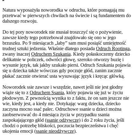
Natura wyposażyła noworodka w odruchu, które pomagają mu
przetrwać w pierwszych chwilach na świecie i są fundamentem do
dalszego rozwoju.
Do tej pory noworodek nie musiał troszczyć się o pożywienie,
zawsze kiedy tego potrzebował znajdowało się ono w jego
brzuszku. Po 9 miesiącach „laby” sam musi posiąść umiejętność
trudnej sztuki jedzenia. Właśnie dlatego posiada
Odruch Rootinga
,
zwany inaczej
Odruchem Szukania
. Kiedy połaskoczemy dziecko
delikatnie w policzek, odwróci głowę, szeroko otworzy buzię i
wysunie język, tak jakby szukało piersi. Odruch Szukania pojawia
się u dziecka także wówczas gdy poczuje głód, zanim zacznie
płakać zacznie otwierać usta wysuwając język i kręcąc główką.
Noworodek ssie zawsze i wszędzie, nawet jeśli nie jest głodny
wiąże się to z
Odruchem Ssania
, który pojawia się już w życiu
płodowym. Z pewnością wynika to z faktu, że on sam jeszcze nie
wie, kiedy jest, a kiedy nie. Dotykając warg dziecka, dziecko
zaczyna mocno ssać palec. Odruchowe ssanie u dzieci można
zaobserwować do 4 miesiąca życia w przypadku ssania
zaspokajającego głód
(ssanie odżywcze)
i do 2 roku życia, jeśli
chodzi o potrzebę bliskości, poczucia bezpieczeństwa i chęć
ukojenia emocji
(ssanie nieodżywcze)
.