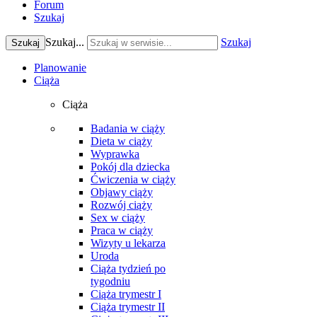
Forum
Szukaj
Szukaj...
Szukaj
Szukaj
Planowanie
Ciąża
Ciąża
Badania w ciąży
Dieta w ciąży
Wyprawka
Pokój dla dziecka
Ćwiczenia w ciąży
Objawy ciąży
Rozwój ciąży
Sex w ciąży
Praca w ciąży
Wizyty u lekarza
Uroda
Ciąża tydzień po
tygodniu
Ciąża trymestr I
Ciąża trymestr II