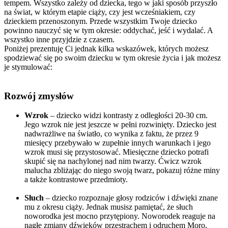
tempem. Wszystko zależy od dziecka, tego w jaki sposób przyszło
na świat, w którym etapie ciąży, czy jest wcześniakiem, czy
dzieckiem przenoszonym. Przede wszystkim Twoje dziecko
powinno nauczyć się w tym okresie: oddychać, jeść i wydalać. A
wszystko inne przyjdzie z czasem.
Poniżej prezentuję Ci jednak kilka wskazówek, których możesz
spodziewać się po swoim dziecku w tym okresie życia i jak możesz
je stymulować:
Rozwój zmysłów
Wzrok
– dziecko widzi kontrasty z odległości 20-30 cm.
Jego wzrok nie jest jeszcze w pełni rozwinięty. Dziecko jest
nadwrażliwe na światło, co wynika z faktu, że przez 9
miesięcy przebywało w zupełnie innych warunkach i jego
wzrok musi się przystosować. Miesięczne dziecko potrafi
skupić się na nachylonej nad nim twarzy. Ćwicz wzrok
malucha zbliżając do niego swoją twarz, pokazuj różne miny
a także kontrastowe przedmioty.
Słuch
– dziecko rozpoznaje głosy rodziców i dźwięki znane
mu z okresu ciąży. Jednak musisz pamiętać, że słuch
noworodka jest mocno przytępiony. Noworodek reaguje na
nagłe zmiany dźwięków przestrachem i odruchem Moro,