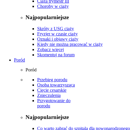
Ciąża trymestr III
Choroby w ciąży
Najpopularniejsze
Skróty z USG ciąży
Fryzjer w czasie ciąży
Oznaki i objawy ciąży
Kiedy nie można pracować w ciąży
Zobacz więcej
Skomentuj na forum
Poród
Poród
Przebieg porodu
Osoba towarzysząca
Cięcie cesarskie
Znieczulenia
Przygotowanie do
porodu
Najpopularniejsze
Co warto zabrać do szpitala dla nowonarodzonego