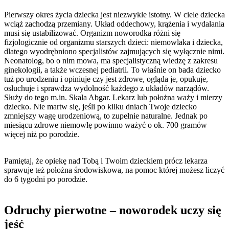
Pierwszy okres życia dziecka jest niezwykle istotny. W ciele dziecka
wciąż zachodzą przemiany. Układ oddechowy, krążenia i wydalania
musi się ustabilizować. Organizm noworodka różni się
fizjologicznie od organizmu starszych dzieci: niemowlaka i dziecka,
dlatego wyodrębniono specjalistów zajmujących się wyłącznie nimi.
Neonatolog, bo o nim mowa, ma specjalistyczną wiedzę z zakresu
ginekologii, a także wczesnej pediatrii. To właśnie on bada dziecko
tuż po urodzeniu i opiniuje czy jest zdrowe, ogląda je, opukuje,
osłuchuje i sprawdza wydolność każdego z układów narządów.
Służy do tego m.in. Skala Abgar. Lekarz lub położna waży i mierzy
dziecko. Nie martw się, jeśli po kilku dniach Twoje dziecko
zmniejszy wagę urodzeniową, to zupełnie naturalne. Jednak po
miesiącu zdrowe niemowlę powinno ważyć o ok. 700 gramów
więcej niż po porodzie.
Pamiętaj, że opiekę nad Tobą i Twoim dzieckiem prócz lekarza
sprawuje też położna środowiskowa, na pomoc której możesz liczyć
do 6 tygodni po porodzie.
Odruchy pierwotne – noworodek uczy się
jeść