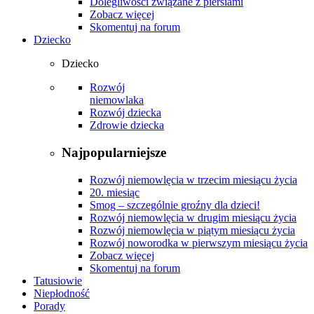
Dolegliwości związane z piersiami
Zobacz więcej
Skomentuj na forum
Dziecko
Dziecko
Rozwój
niemowlaka
Rozwój dziecka
Zdrowie dziecka
Najpopularniejsze
Rozwój niemowlęcia w trzecim miesiącu życia
20. miesiąc
Smog – szczególnie groźny dla dzieci!
Rozwój niemowlęcia w drugim miesiącu życia
Rozwój niemowlęcia w piątym miesiącu życia
Rozwój noworodka w pierwszym miesiącu życia
Zobacz więcej
Skomentuj na forum
Tatusiowie
Niepłodność
Porady