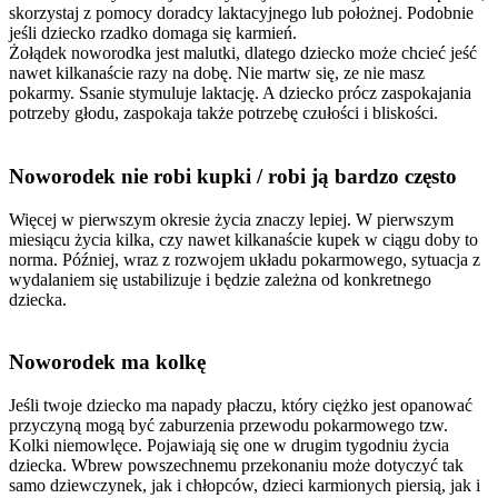
skorzystaj z pomocy doradcy laktacyjnego lub położnej. Podobnie
jeśli dziecko rzadko domaga się karmień.
Żołądek noworodka jest malutki, dlatego dziecko może chcieć jeść
nawet kilkanaście razy na dobę. Nie martw się, ze nie masz
pokarmy. Ssanie stymuluje laktację. A dziecko prócz zaspokajania
potrzeby głodu, zaspokaja także potrzebę czułości i bliskości.
Noworodek nie robi kupki / robi ją bardzo często
Więcej w pierwszym okresie życia znaczy lepiej. W pierwszym
miesiącu życia kilka, czy nawet kilkanaście kupek w ciągu doby to
norma. Później, wraz z rozwojem układu pokarmowego, sytuacja z
wydalaniem się ustabilizuje i będzie zależna od konkretnego
dziecka.
Noworodek ma kolkę
Jeśli twoje dziecko ma napady płaczu, który ciężko jest opanować
przyczyną mogą być zaburzenia przewodu pokarmowego tzw.
Kolki niemowlęce. Pojawiają się one w drugim tygodniu życia
dziecka. Wbrew powszechnemu przekonaniu może dotyczyć tak
samo dziewczynek, jak i chłopców, dzieci karmionych piersią, jak i