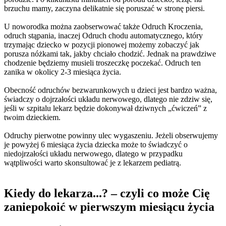
brzuchu mamy, zaczyna delikatnie się poruszać w stronę piersi.
U noworodka można zaobserwować także Odruch Kroczenia,
odruch stąpania, inaczej Odruch chodu automatycznego, który
trzymając dziecko w pozycji pionowej możemy zobaczyć jak
porusza nóżkami tak, jakby chciało chodzić. Jednak na prawdziwe
chodzenie będziemy musieli troszeczkę poczekać. Odruch ten
zanika w okolicy 2-3 miesiąca życia.
Obecność odruchów bezwarunkowych u dzieci jest bardzo ważna,
świadczy o dojrzałości układu nerwowego, dlatego nie zdziw się,
jeśli w szpitalu lekarz będzie dokonywał dziwnych „ćwiczeń” z
twoim dzieckiem.
Odruchy pierwotne powinny ulec wygaszeniu. Jeżeli obserwujemy
je powyżej 6 miesiąca życia dziecka może to świadczyć o
niedojrzałości układu nerwowego, dlatego w przypadku
wątpliwości warto skonsultować je z lekarzem pediatrą.
Kiedy do lekarza...? – czyli co może Cię
zaniepokoić w pierwszym miesiącu życia