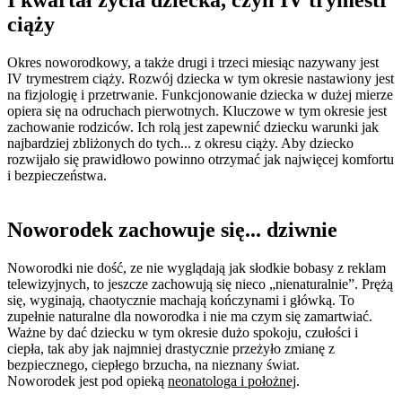
I kwartał życia dziecka, czyli IV trymestr
ciąży
Okres noworodkowy, a także drugi i trzeci miesiąc nazywany jest
IV trymestrem ciąży. Rozwój dziecka w tym okresie nastawiony jest
na fizjologię i przetrwanie. Funkcjonowanie dziecka w dużej mierze
opiera się na odruchach pierwotnych. Kluczowe w tym okresie jest
zachowanie rodziców. Ich rolą jest zapewnić dziecku warunki jak
najbardziej zbliżonych do tych... z okresu ciąży. Aby dziecko
rozwijało się prawidłowo powinno otrzymać jak najwięcej komfortu
i bezpieczeństwa.
Noworodek zachowuje się... dziwnie
Noworodki nie dość, ze nie wyglądają jak słodkie bobasy z reklam
telewizyjnych, to jeszcze zachowują się nieco „nienaturalnie”. Prężą
się, wyginają, chaotycznie machają kończynami i główką. To
zupełnie naturalne dla noworodka i nie ma czym się zamartwiać.
Ważne by dać dziecku w tym okresie dużo spokoju, czułości i
ciepła, tak aby jak najmniej drastycznie przeżyło zmianę z
bezpiecznego, ciepłego brzucha, na nieznany świat.
Noworodek jest pod opieką
neonatologa i położnej
.