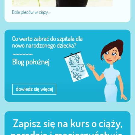
Bóle pleców w ciąży...
Co warto zabrać do szpitala dla
nowo narodzonego dziecka?
Blog położnej
dowiedz się więcej
Zapisz się na kurs o ciąży,
porodzie i macierzyństwie.