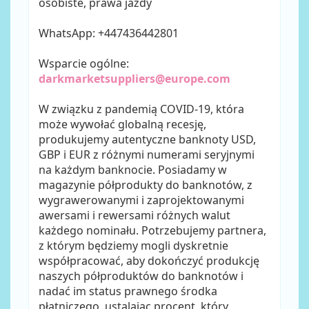
osobiste, prawa jazdy
WhatsApp: +447436442801
Wsparcie ogólne:
darkmarketsuppliers@europe.com
W związku z pandemią COVID-19, która
może wywołać globalną recesję,
produkujemy autentyczne banknoty USD,
GBP i EUR z różnymi numerami seryjnymi
na każdym banknocie. Posiadamy w
magazynie półprodukty do banknotów, z
wygrawerowanymi i zaprojektowanymi
awersami i rewersami różnych walut
każdego nominału. Potrzebujemy partnera,
z którym będziemy mogli dyskretnie
współpracować, aby dokończyć produkcję
naszych półproduktów do banknotów i
nadać im status prawnego środka
płatniczego, ustalając procent, który