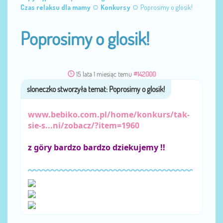
Czas relaksu dla mamy
Konkursy
Poprosimy o glosik!
Poprosimy o glosik!
15 lata 1 miesiąc temu
#142000
sloneczko
przez
www.bebiko.com.pl/home/konkurs/tak-
sie-s...ni/zobacz/?item=1960
z göry bardzo bardzo dziekujemy !!