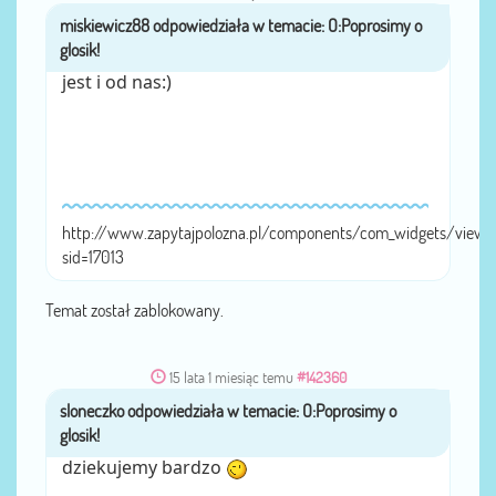
miskiewicz88
przez
jest i od nas:)
http://www.zapytajpolozna.pl/components/com_widgets/view.
sid=17013
Temat został zablokowany.
15 lata 1 miesiąc temu
#142360
sloneczko
przez
dziekujemy bardzo