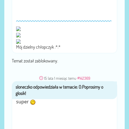
Mój dzielny chłopczyk :*:*
Temat został zablokowany.
15 lata 1 miesiąc temu
#142369
sloneczko
przez
super