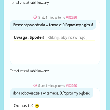
Temat został zablokowany.
15 lata 1 miesiąc temu
#142026
Emme
przez
Uwaga: Spoiler!
[ Kliknij, aby rozwinąć ]
Temat został zablokowany.
15 lata 1 miesiąc temu
#142090
przez
ilona
Od nas też