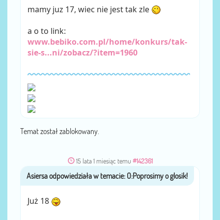
mamy juz 17, wiec nie jest tak zle
a o to link:
www.bebiko.com.pl/home/konkurs/tak-
sie-s...ni/zobacz/?item=1960
Temat został zablokowany.
15 lata 1 miesiąc temu
#142361
Asiersa
przez
Już 18