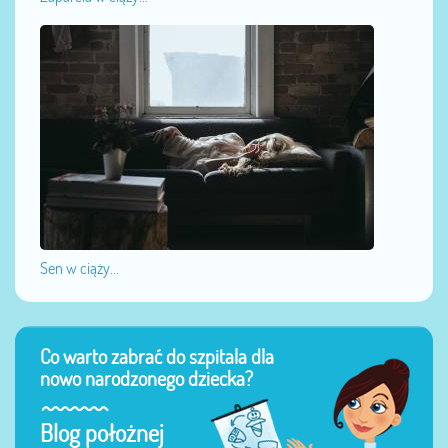
Sen w ciąży...
Co warto zabrać do szpitala dla
nowo narodzonego dziecka?
Blog położnej