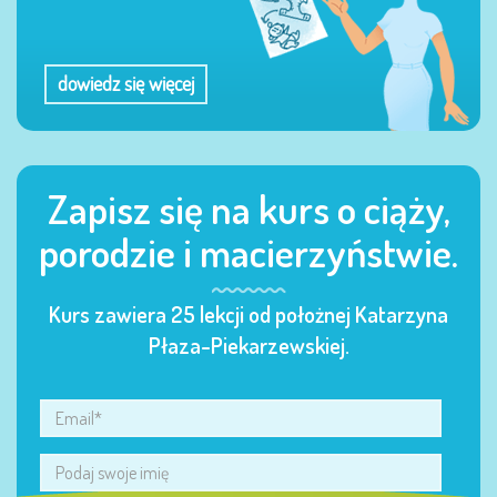
dowiedz się więcej
Zapisz się na kurs o ciąży,
porodzie i macierzyństwie.
Kurs zawiera 25 lekcji od położnej Katarzyna
Płaza-Piekarzewskiej.