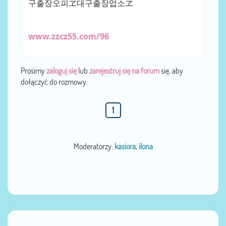
구출장오피ヱ대구출장업소ヱ
www.zzcz55.com/96
Prosimy
zaloguj się
lub
zarejestruj się na forum
się, aby
dołączyć do rozmowy.
1
Moderatorzy:
kasiora
,
ilona