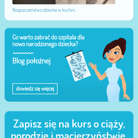
Bezpieczeństwo dziecka w kuchni...
Co warto zabrać do szpitala dla
nowo narodzonego dziecka?
Blog położnej
dowiedz się więcej
Zapisz się na kurs o ciąży,
porodzie i macierzyństwie.