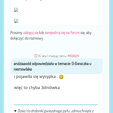
Prosimy
zaloguj się
lub
zarejestruj się na forum
się, aby
dołączyć do rozmowy.
15 lata 1 miesiąc temu
#150029
andziaaxdd
przez
i pojawiła się wysypka .
więc to chyba 3dniówka
♥
Dzieci to drobinki gwiezdnego pyłu, zdmuchnięte z