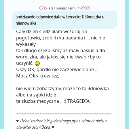
15 lata 1 miesiąc temu
#149905
andziaaxdd
przez
Cały dzień siedziałam wczoraj na
pogotowiu, zrobili mu badania i ... nic nie
wykazały.
tak długo czekaliśmy aż mały nasiusia do
woreczka, ale jakos się nie kwapił by to
uczynić.
Uszy OK, gardło nie zaczerwienione ..
Mocz OK< krew też,
nie wiem zobaczymy, może to ta 3dniówka
albo na ząbki idzie ..
ta słuzba medyczna .. ;( TRAGEDIA.
♥
Dzieci to drobinki gwiezdnego pyłu, zdmuchnięte z
otwartej dłoni Boga.
♥