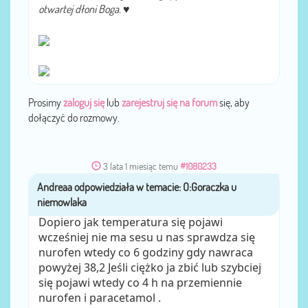
otwartej dłoni Boga.
♥
Prosimy
zaloguj się
lub
zarejestruj się na forum
się, aby
dołączyć do rozmowy.
3 lata 1 miesiąc temu
#1080233
Andreaa
przez
Dopiero jak temperatura się pojawi
wcześniej nie ma sesu u nas sprawdza się
nurofen wtedy co 6 godziny gdy nawraca
powyżej 38,2 Jeśli ciężko ja zbić lub szybciej
się pojawi wtedy co 4 h na przemiennie
nurofen i paracetamol .