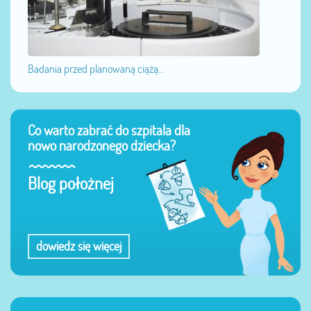
Badania przed planowaną ciążą...
Co warto zabrać do szpitala dla
nowo narodzonego dziecka?
Blog położnej
dowiedz się więcej