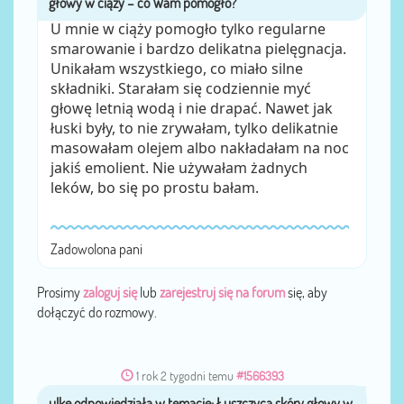
U mnie w ciąży pomogło tylko regularne
smarowanie i bardzo delikatna pielęgnacja.
Unikałam wszystkiego, co miało silne
składniki. Starałam się codziennie myć
głowę letnią wodą i nie drapać. Nawet jak
łuski były, to nie zrywałam, tylko delikatnie
masowałam olejem albo nakładałam na noc
jakiś emolient. Nie używałam żadnych
leków, bo się po prostu bałam.
Zadowolona pani
Prosimy
zaloguj się
lub
zarejestruj się na forum
się, aby
dołączyć do rozmowy.
1 rok 2 tygodni temu
#1566393
ulke
przez