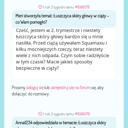
1 rok 3 tygodni temu
#1566375
Meri
przez
Cześć, jestem w 2. trymestrze i niestety
łuszczyca skóry głowy bardzo się u mnie
nasiliła. Przed ciążą używałam Squamaxu i
kilku mocniejszych rzeczy, teraz niestety
wiele z nich odpada. Czym sobie radziłyście
w tym czasie? Macie jakieś sposoby
bezpieczne w ciąży?
Prosimy
zaloguj się
lub
zarejestruj się na forum
się, aby
dołączyć do rozmowy.
1 rok 3 tygodni temu
#1566376
Anna1234
przez