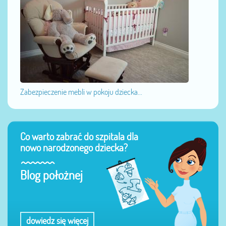
Zabezpieczenie mebli w pokoju dziecka...
Co warto zabrać do szpitala dla
nowo narodzonego dziecka?
Blog położnej
dowiedz się więcej