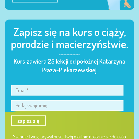
Zapisz się na kurs o ciąży,
porodzie i macierzyństwie.
Kurs zawiera 25 lekcji od położnej Katarzyna
Płaza-Piekarzewskiej.
zapisz się
Szanuję Twoją prywatność, Twój mail nie dostanie się do osób