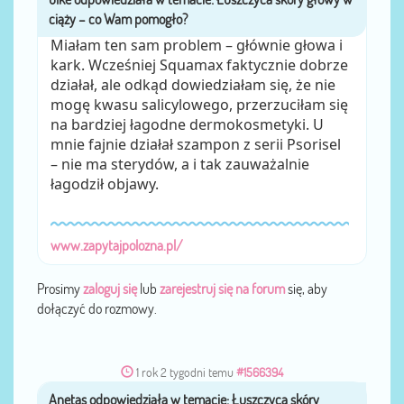
Miałam ten sam problem – głównie głowa i
kark. Wcześniej Squamax faktycznie dobrze
działał, ale odkąd dowiedziałam się, że nie
mogę kwasu salicylowego, przerzuciłam się
na bardziej łagodne dermokosmetyki. U
mnie fajnie działał szampon z serii Psorisel
– nie ma sterydów, a i tak zauważalnie
łagodził objawy.
www.zapytajpolozna.pl/
Prosimy
zaloguj się
lub
zarejestruj się na forum
się, aby
dołączyć do rozmowy.
1 rok 2 tygodni temu
#1566394
Anetas
przez