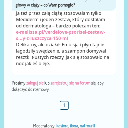
Ja też przez całą ciążę stosowałam tylko
Mediderm i jeden zestaw, który dostałam
od dermatologa – bardzo polecam ten:
e-melissa.pl/verdelove-psorisel-zestaw-
s...y-z-luszczyca-150-ml
Delikatny, ale działał. Emulsja i płyn fajnie
łagodziły swędzenie, a szampon domywał
resztki tłustych rzeczy, jak się stosowało na
noc jakieś oleje.
Prosimy
zaloguj się
lub
zarejestruj się na forum
się, aby
dołączyć do rozmowy.
1
Moderatorzy:
kasiora
,
ilona
,
natmur11