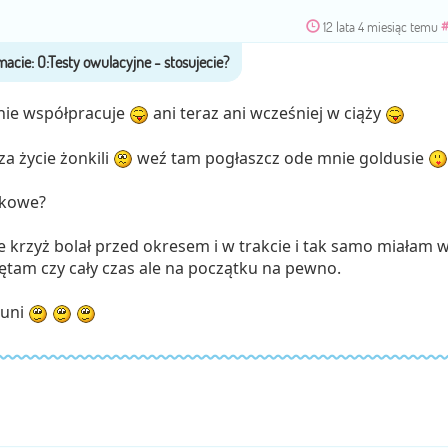
12 lata 4 miesiąc temu
 nie współpracuje
ani teraz ani wcześniej w ciąży
a życie żonkili
weź tam pogłaszcz ode mnie goldusie
wkowe?
krzyż bolał przed okresem i w trakcie i tak samo miałam 
iętam czy cały czas ale na początku na pewno.
runi