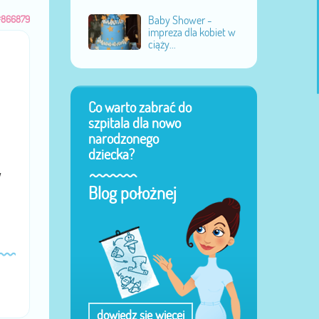
#866879
Baby Shower -
impreza dla kobiet w
ciąży...
Co warto zabrać do
szpitala dla nowo
narodzonego
dziecka?
w
Blog położnej
dowiedz się więcej