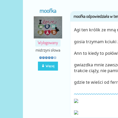
moofka
Agi ten królik ze mną
gosia trzymam kciuki z
Wylogowany
mistrzyni słowa
Ann to kiedy to połó
gwiazdka mnie zawsze 
Więcej
trakcie ciąży, nie pam
gdzie te wieści od fer