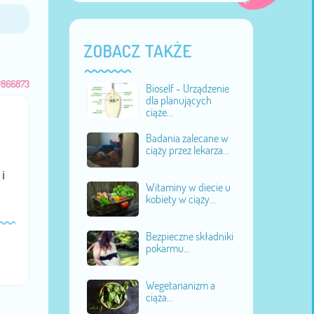
ZOBACZ TAKŻE
#866873
Bioself - Urządzenie
dla planujących
ciąże...
Badania zalecane w
o
ciąży przez lekarza...
i
Witaminy w diecie u
kobiety w ciąży...
Bezpieczne składniki
pokarmu...
Wegetarianizm a
ciąża...