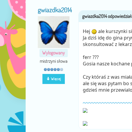
gwiazdka2014
Hej
ale kurszynki si
Ja dziś idę do gina pr
skonsultować z lekarz
Wylogowany
ferr ???
mistrzyni słowa
Gosia nasze kochane 
Czy któraś z was miał
Więcej
ale się was pytam bo 
gdzieś mnie przewialo