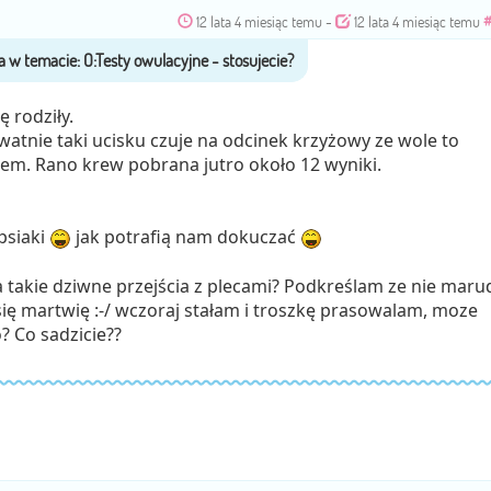
12 lata 4 miesiąc temu
-
12 lata 4 miesiąc temu
ę rodziły.
ywatnie taki ucisku czuje na odcinek krzyżowy ze wole to
em. Rano krew pobrana jutro około 12 wyniki.
psiaki
jak potrafią nam dokuczać
a takie dziwne przejścia z plecami? Podkreślam ze nie maru
się martwię :-/ wczoraj stałam i troszkę prasowalam, moze
? Co sadzicie??