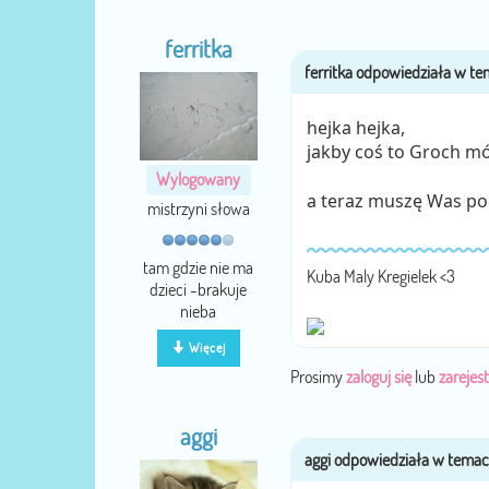
ferritka
hejka hejka,
jakby coś to Groch mó
Wylogowany
a teraz muszę Was po
mistrzyni słowa
tam gdzie nie ma
Kuba Maly Kregielek <3
dzieci -brakuje
nieba
Więcej
Prosimy
zaloguj się
lub
zarejest
aggi