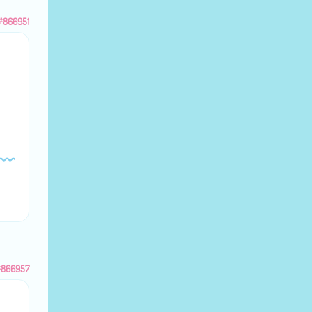
#866951
#866957