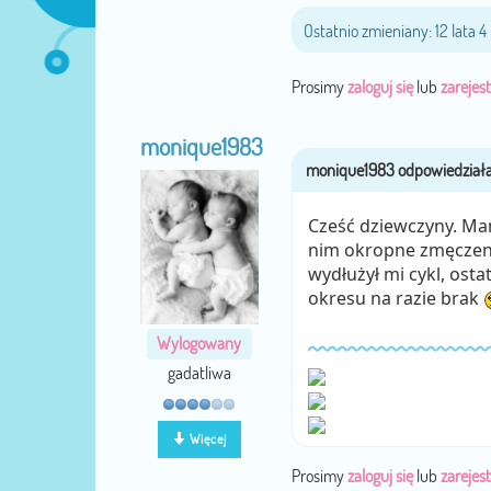
Ostatnio zmieniany: 12 lata 
Prosimy
zaloguj się
lub
zarejest
monique1983
Cześć dziewczyny. Mam
nim okropne zmęczenie 
wydłużył mi cykl, osta
okresu na razie brak
Wylogowany
gadatliwa
Więcej
Prosimy
zaloguj się
lub
zarejest