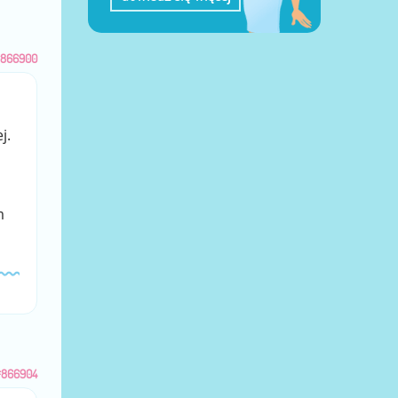
866900
j.
m
#866904