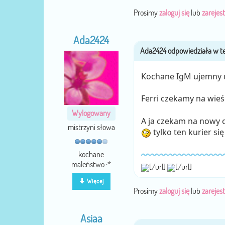
Prosimy
zaloguj się
lub
zarejest
Ada2424
Kochane IgM ujemny u
Ferri czekamy na wieś
Wylogowany
A ja czekam na nowy 
mistrzyni słowa
tylko ten kurier si
kochane
maleństwo :*
[/url]
[/url]
Więcej
Prosimy
zaloguj się
lub
zarejest
Asiaa