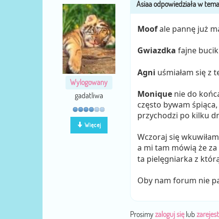
Moof
ale pannę już 
Gwiazdka
fajne bucik
Agni
uśmiałam się z 
Wylogowany
Monique
nie do końca
gadatliwa
często bywam śpiąca, 
przychodzi po kilku d
Więcej
Wczoraj się wkuwiłam,
a mi tam mówią że za
ta pielęgniarka z któ
Oby nam forum nie pad
Prosimy
zaloguj się
lub
zarejest