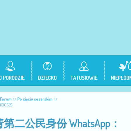
O PORODZIE
DZIECKO
TATUSIOWIE
NIEPŁOD
 Forum
Po cięciu cesarskim
90625
第二公民身份 WhatsApp：