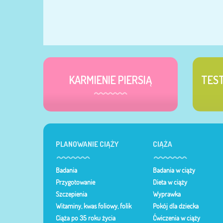
KARMIENIE PIERSIĄ
TES
PLANOWANIE CIĄŻY
CIĄŻA
Badania
Badania w ciąży
Przygotowanie
Dieta w ciąży
Szczepienia
Wyprawka
Witaminy, kwas foliowy, folik
Pokój dla dziecka
Ciąża po 35 roku życia
Ćwiczenia w ciąży