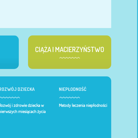
CIĄŻA I MACIERZYŃSTWO
ROZWÓJ DZIECKA
NIEPŁODNOŚĆ
Rozwój i zdrowie dziecka w
Metody leczenia niepłodności
pierwszych miesiącach życia