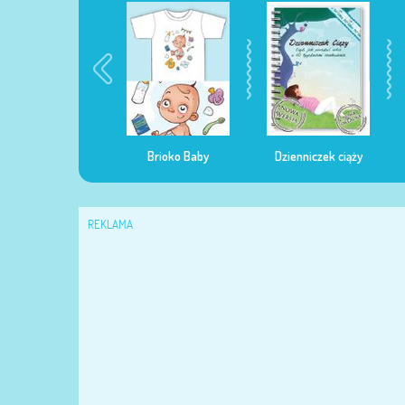
egularna mama
Brioko Baby
Dzienniczek ciąży
REKLAMA