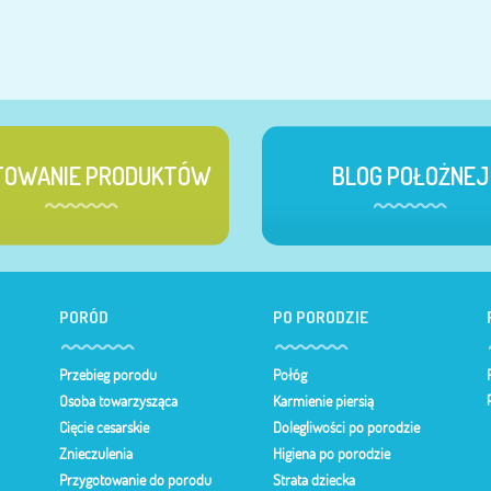
TOWANIE PRODUKTÓW
BLOG POŁOŻNEJ
PORÓD
PO PORODZIE
Przebieg porodu
Połóg
Osoba towarzysząca
Karmienie piersią
Cięcie cesarskie
Dolegliwości po porodzie
Znieczulenia
Higiena po porodzie
Przygotowanie do porodu
Strata dziecka