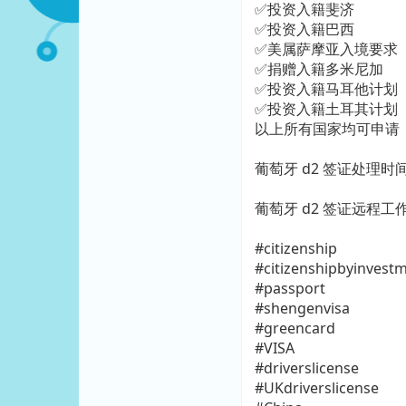
✅投资入籍斐济
✅投资入籍巴西
✅美属萨摩亚入境要求
✅捐赠入籍多米尼加
✅投资入籍马耳他计划
✅投资入籍土耳其计划
以上所有国家均可申请
葡萄牙 d2 签证处理时
葡萄牙 d2 签证远程工
#citizenship
#citizenshipbyinvest
#passport
#shengenvisa
#greencard
#VISA
#driverslicense
#UKdriverslicense