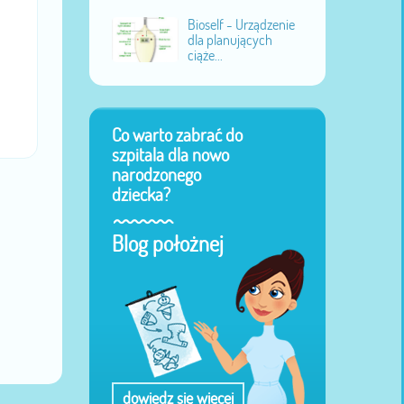
Bioself - Urządzenie
dla planujących
ciąże...
Co warto zabrać do
szpitala dla nowo
narodzonego
dziecka?
Blog położnej
dowiedz się więcej