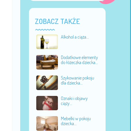
ZOBACZ TAKŻE
Alkohol a ciąża...
Dodatkowe elementy
do łóżeczka dziecka...
Szykowanie pokoju
dla dziecka...
Oznaki i objawy
ciąży...
Mebelki w pokoju
dziecka...