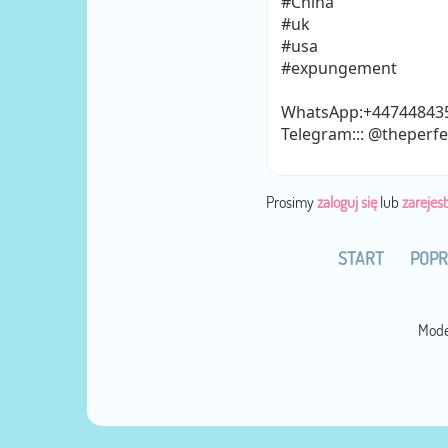
#China
#uk
#usa
#expungement
WhatsApp:+44744843
Telegram::: @theperfe
Prosimy
zaloguj się
lub
zarejest
START
POPR
Mode