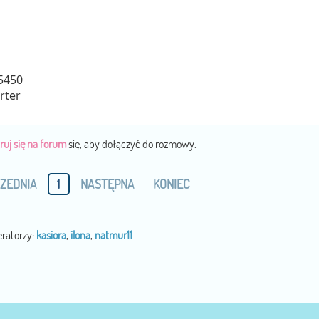
5450
rter
ruj się na forum
się, aby dołączyć do rozmowy.
ZEDNIA
1
NASTĘPNA
KONIEC
ratorzy:
kasiora
,
ilona
,
natmur11