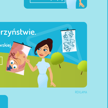
erzyństwie.
skiej.
REKLAMA