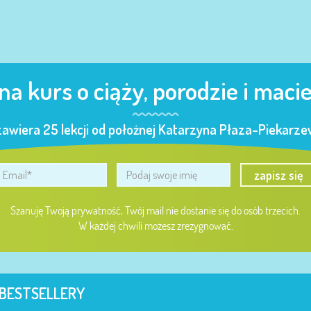
 na kurs o ciąży, porodzie i maci
zawiera 25 lekcji od położnej Katarzyna Płaza-Piekarzew
zapisz się
Szanuję Twoją prywatność, Twój mail nie dostanie się do osób trzecich.
W każdej chwili możesz zrezygnować.
BESTSELLERY