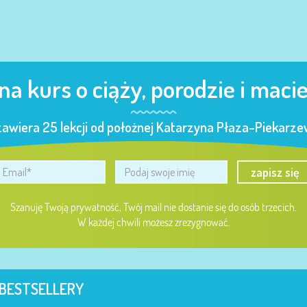
 na kurs o ciąży, porodzie i maci
zawiera 25 lekcji od położnej Katarzyna Płaza-Piekarzew
zapisz się
Szanuję Twoją prywatność, Twój mail nie dostanie się do osób trzecich.
W każdej chwili możesz zrezygnować.
BESTSELLERY