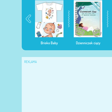
egularna mama
Brioko Baby
Dzienniczek ciąży
REKLAMA