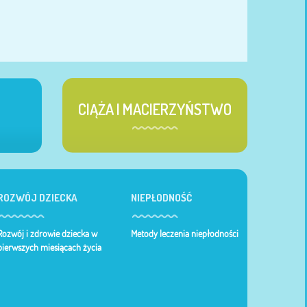
CIĄŻA I MACIERZYŃSTWO
ROZWÓJ DZIECKA
NIEPŁODNOŚĆ
Rozwój i zdrowie dziecka w
Metody leczenia niepłodności
pierwszych miesiącach życia