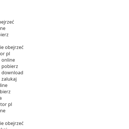
bejrzeć
ine
ierz
ie obejrzeć
or pl
 online
m pobierz
lm download
 zalukaj
line
bierz
a
tor pl
ine
ie obejrzeć