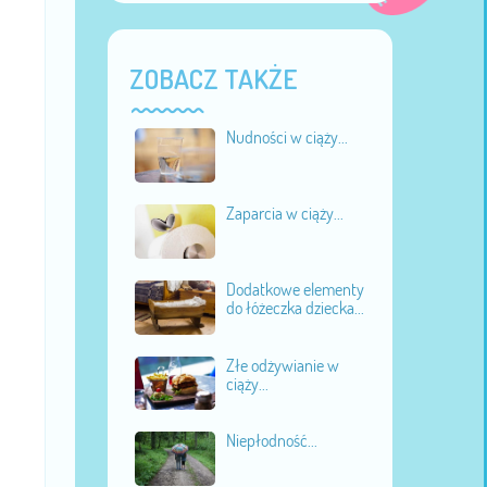
ZOBACZ TAKŻE
Nudności w ciąży...
Zaparcia w ciąży...
Dodatkowe elementy
do łóżeczka dziecka...
Złe odżywianie w
ciąży...
Niepłodność...