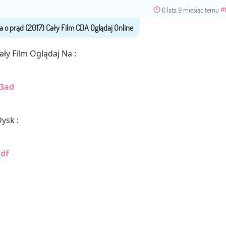
6 lata 9 miesiąc temu
#
ły Film Oglądaj Na :
53ad
ysk :
df