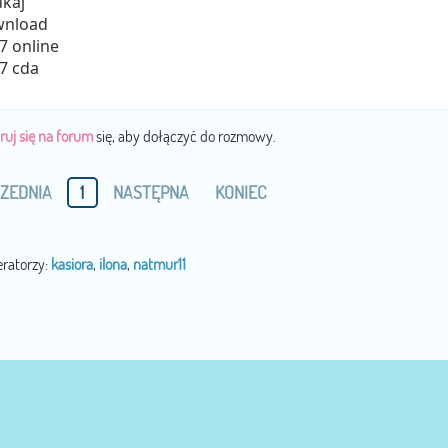
ukaj
wnload
7 online
7 cda
ruj się na forum
się, aby dołączyć do rozmowy.
ZEDNIA
1
NASTĘPNA
KONIEC
ratorzy:
kasiora
,
ilona
,
natmur11