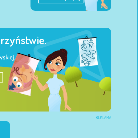
erzyństwie.
skiej.
REKLAMA