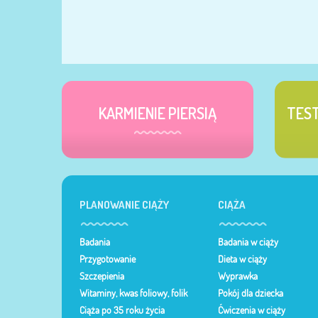
KARMIENIE PIERSIĄ
TES
PLANOWANIE CIĄŻY
CIĄŻA
Badania
Badania w ciąży
Przygotowanie
Dieta w ciąży
Szczepienia
Wyprawka
Witaminy, kwas foliowy, folik
Pokój dla dziecka
Ciąża po 35 roku życia
Ćwiczenia w ciąży