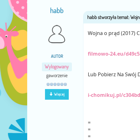
habb
Wojna o prąd (2017) Ca
filmowo-24.eu/d49c
AUTOR
Wylogowany
Lub Pobierz Na Swój D
gaworzenie
i-chomikuj.pl/c304bd
Więcej
=
=
=