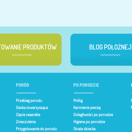
TOWANIE PRODUKTÓW
BLOG POŁOŻNEJ
PORÓD
PO PORODZIE
Przebieg porodu
Połóg
Osoba towarzysząca
Karmienie piersią
Cięcie cesarskie
Dolegliwości po porodzie
Znieczulenia
Higiena po porodzie
Przygotowanie do porodu
Strata dziecka