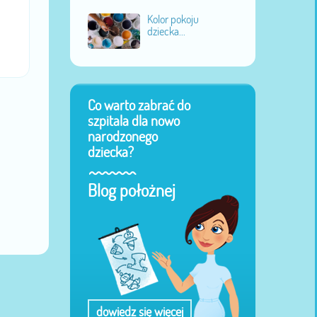
Kolor pokoju
dziecka...
Co warto zabrać do
szpitala dla nowo
narodzonego
dziecka?
Blog położnej
dowiedz się więcej