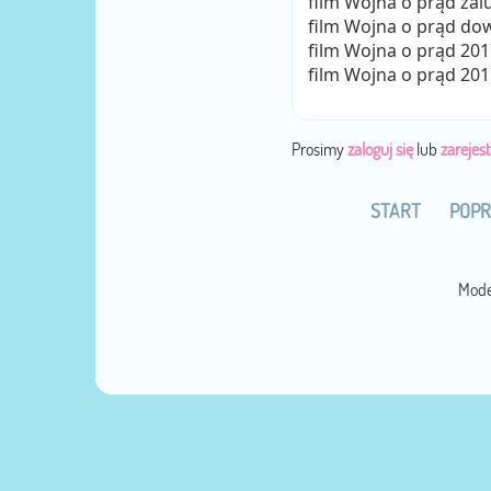
film Wojna o prąd zal
film Wojna o prąd do
film Wojna o prąd 201
film Wojna o prąd 201
Prosimy
zaloguj się
lub
zarejest
START
POPR
Mode