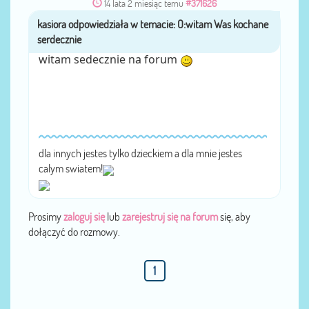
14 lata 2 miesiąc temu
#371626
przez
kasiora
witam sedecznie na forum
dla innych jestes tylko dzieckiem a dla mnie jestes
calym swiatem!
Prosimy
zaloguj się
lub
zarejestruj się na forum
się, aby
dołączyć do rozmowy.
1