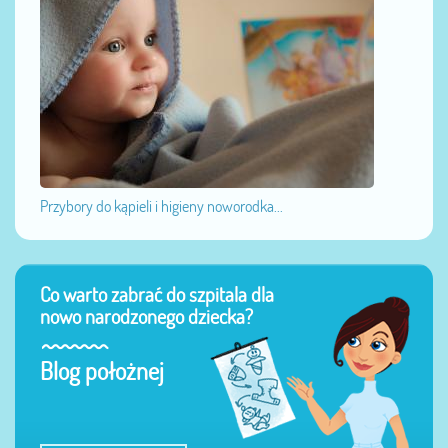
Przybory do kąpieli i higieny noworodka...
Co warto zabrać do szpitala dla
nowo narodzonego dziecka?
Blog położnej