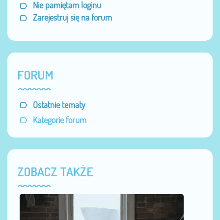
Nie pamiętam loginu
Zarejestruj się na forum
FORUM
Ostatnie tematy
Kategorie forum
ZOBACZ TAKŻE