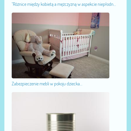
"Różnice między kobietą a mężczyzną w aspekcie niepłodn...
Zabezpieczenie mebli w pokoju dziecka...