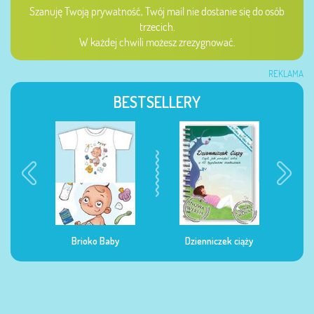
Szanuję Twoją prywatność, Twój mail nie dostanie się do osób
trzecich.
W każdej chwili możesz zrezygnować.
REKLAMA
BESTSELLERY
Dzienniczek ciąży
Dzienniczek żywienia
Dzi