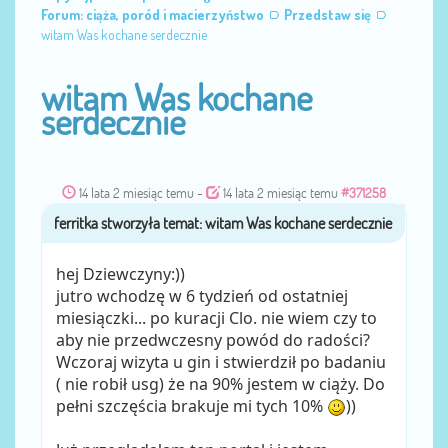
Forum: ciąża, poród i macierzyństwo
Przedstaw się
witam Was kochane serdecznie
witam Was kochane
serdecznie
14 lata 2 miesiąc temu
-
14 lata 2 miesiąc temu
#371258
ferritka
przez
hej Dziewczyny:))
jutro wchodzę w 6 tydzień od ostatniej
miesiączki... po kuracji Clo. nie wiem czy to
aby nie przedwczesny powód do radości?
Wczoraj wizyta u gin i stwierdził po badaniu
( nie robił usg) że na 90% jestem w ciąży. Do
pełni szczęścia brakuje mi tych 10%
))