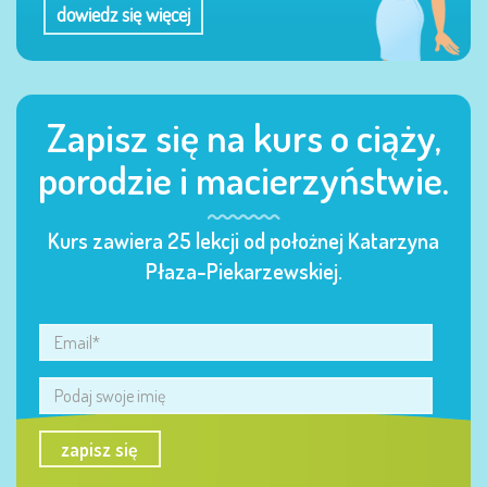
dowiedz się więcej
Zapisz się na kurs o ciąży,
porodzie i macierzyństwie.
Kurs zawiera 25 lekcji od położnej Katarzyna
Płaza-Piekarzewskiej.
zapisz się