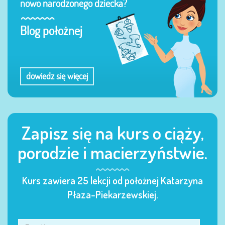
nowo narodzonego dziecka?
Blog położnej
dowiedz się więcej
Zapisz się na kurs o ciąży,
porodzie i macierzyństwie.
Kurs zawiera 25 lekcji od położnej Katarzyna
Płaza-Piekarzewskiej.