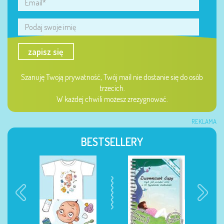
zapisz się
Szanuję Twoją prywatność, Twój mail nie dostanie się do osób
trzecich.
W każdej chwili możesz zrezygnować.
REKLAMA
BESTSELLERY