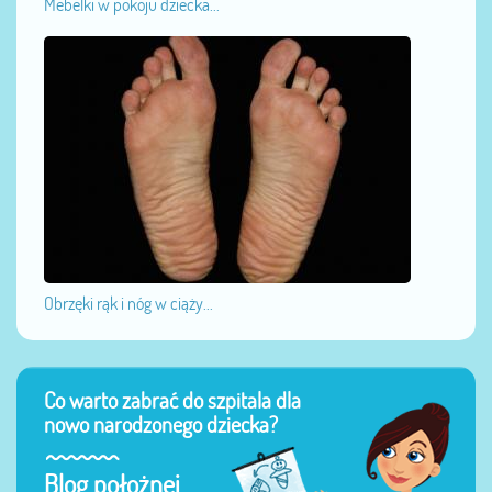
Mebelki w pokoju dziecka...
Obrzęki rąk i nóg w ciąży...
Co warto zabrać do szpitala dla
nowo narodzonego dziecka?
Blog położnej