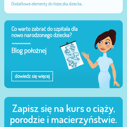
Dodatkowe elementy do łóżeczka dziecka...
Co warto zabrać do szpitala dla
nowo narodzonego dziecka?
Blog położnej
dowiedz się więcej
Zapisz się na kurs o ciąży,
porodzie i macierzyństwie.