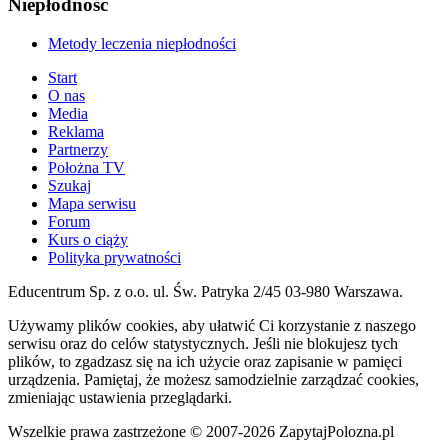
Niepłodność
Metody leczenia niepłodności
Start
O nas
Media
Reklama
Partnerzy
Położna TV
Szukaj
Mapa serwisu
Forum
Kurs o ciąży
Polityka prywatności
Educentrum Sp. z o.o. ul. Św. Patryka 2/45 03-980 Warszawa.
Używamy plików cookies, aby ułatwić Ci korzystanie z naszego
serwisu oraz do celów statystycznych. Jeśli nie blokujesz tych
plików, to zgadzasz się na ich użycie oraz zapisanie w pamięci
urządzenia. Pamiętaj, że możesz samodzielnie zarządzać cookies,
zmieniając ustawienia przeglądarki.
Wszelkie prawa zastrzeżone © 2007-2026 ZapytajPolozna.pl