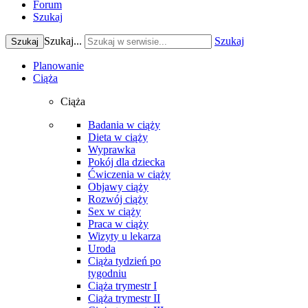
Forum
Szukaj
Szukaj...
Szukaj
Szukaj
Planowanie
Ciąża
Ciąża
Badania w ciąży
Dieta w ciąży
Wyprawka
Pokój dla dziecka
Ćwiczenia w ciąży
Objawy ciąży
Rozwój ciąży
Sex w ciąży
Praca w ciąży
Wizyty u lekarza
Uroda
Ciąża tydzień po
tygodniu
Ciąża trymestr I
Ciąża trymestr II