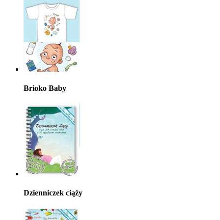
Brioko Baby
Dzienniczek ciąży