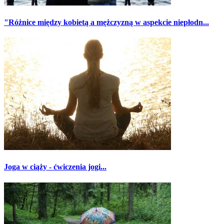
"Różnice między kobietą a mężczyzną w aspekcie niepłodn...
Joga w ciąży - ćwiczenia jogi...