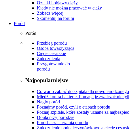
Oznaki i objawy ciąży
Kiedy nie można pracować w ciąży
Zobacz więcej
Skomentuj na forum
Poród
Poród
Przebieg porodu
Osoba towarzysząca
Cięcie cesarskie
Znieczulenia
Przygotowanie do
porodu
Najpopularniejsze
Co warto zabrać do szpitala dla nowonarodzonego
Miedź kontra bakterie. Pomaga je zwalczać nie tyl
Nagły poród
Poznajmy poród, czyli o etapach porodu
Poznaj szpitale, które zostały uznane za najbezpiec
Doula przy porodzie
Poród - czas trwania porodu
Znieczulenie podpajęczynówkowe a cięcie cesarsk