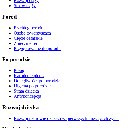
Rozwój ciąży
Sex w ciąży
Poród
Przebieg porodu
Osoba towarzysząca
Cięcie cesarskie
Znieczulenia
Przygotowanie do porodu
Po porodzie
Połóg
Karmienie piersią
Dolegliwości po porodzie
Higiena po porodzie
Strata dziecka
Antykoncepcja
Rozwój dziecka
Rozwój i zdrowie dziecka w pierwszych miesiącach życia