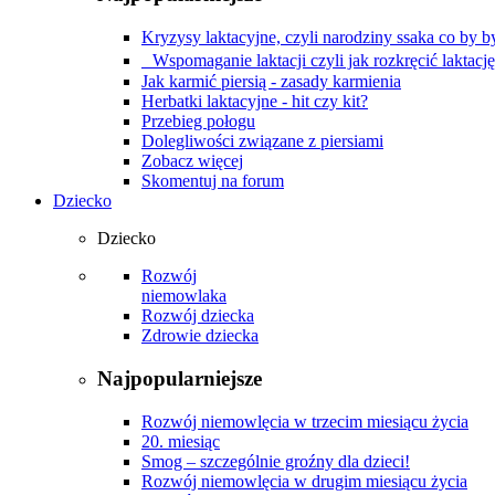
Kryzysy laktacyjne, czyli narodziny ssaka co by by
Wspomaganie laktacji czyli jak rozkręcić laktacj
Jak karmić piersią - zasady karmienia
Herbatki laktacyjne - hit czy kit?
Przebieg połogu
Dolegliwości związane z piersiami
Zobacz więcej
Skomentuj na forum
Dziecko
Dziecko
Rozwój
niemowlaka
Rozwój dziecka
Zdrowie dziecka
Najpopularniejsze
Rozwój niemowlęcia w trzecim miesiącu życia
20. miesiąc
Smog – szczególnie groźny dla dzieci!
Rozwój niemowlęcia w drugim miesiącu życia