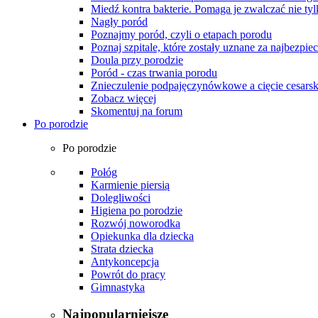
Miedź kontra bakterie. Pomaga je zwalczać nie tyl
Nagły poród
Poznajmy poród, czyli o etapach porodu
Poznaj szpitale, które zostały uznane za najbezpiec
Doula przy porodzie
Poród - czas trwania porodu
Znieczulenie podpajęczynówkowe a cięcie cesarsk
Zobacz więcej
Skomentuj na forum
Po porodzie
Po porodzie
Połóg
Karmienie piersią
Dolegliwości
Higiena po porodzie
Rozwój noworodka
Opiekunka dla dziecka
Strata dziecka
Antykoncepcja
Powrót do pracy
Gimnastyka
Najpopularniejsze