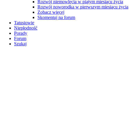
Rozwój niemowlęcia w piątym miesiącu życia
Rozwój noworodka w pierwszym miesiącu życia
Zobacz więcej
Skomentuj na forum
Tatusiowie
Niepłodność
Porady
Forum
Szukaj