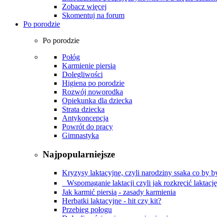
Zobacz więcej
Skomentuj na forum
Po porodzie
Po porodzie
Połóg
Karmienie piersią
Dolegliwości
Higiena po porodzie
Rozwój noworodka
Opiekunka dla dziecka
Strata dziecka
Antykoncepcja
Powrót do pracy
Gimnastyka
Najpopularniejsze
Kryzysy laktacyjne, czyli narodziny ssaka co by by
Wspomaganie laktacji czyli jak rozkręcić laktacj
Jak karmić piersią - zasady karmienia
Herbatki laktacyjne - hit czy kit?
Przebieg połogu