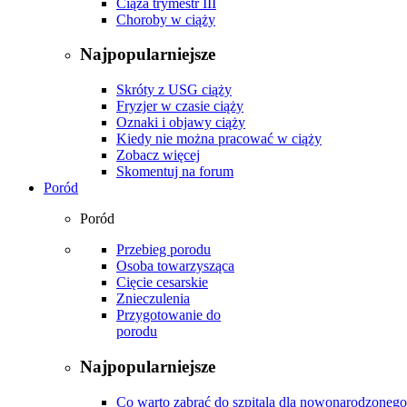
Ciąża trymestr III
Choroby w ciąży
Najpopularniejsze
Skróty z USG ciąży
Fryzjer w czasie ciąży
Oznaki i objawy ciąży
Kiedy nie można pracować w ciąży
Zobacz więcej
Skomentuj na forum
Poród
Poród
Przebieg porodu
Osoba towarzysząca
Cięcie cesarskie
Znieczulenia
Przygotowanie do
porodu
Najpopularniejsze
Co warto zabrać do szpitala dla nowonarodzonego