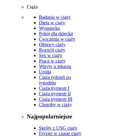
Ciąża
Badania w ciąży
Dieta w ciąży
Wyprawka
Pokój dla dziecka
Ćwiczenia w ciąży
Objawy ciąży
Rozwój ciąży
Sex w ciąży
Praca w ciąży
Wizyty u lekarza
Uroda
Ciąża tydzień po
tygodniu
Ciąża trymestr I
Ciąża trymestr II
Ciąża trymestr III
Choroby w ciąży
Najpopularniejsze
Skróty z USG ciąży
Fryzjer w czasie ciąży