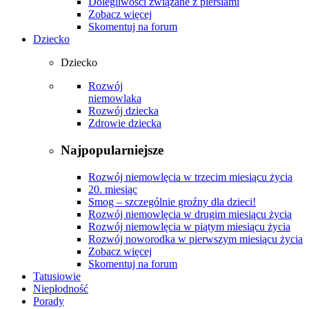
Dolegliwości związane z piersiami
Zobacz więcej
Skomentuj na forum
Dziecko
Dziecko
Rozwój
niemowlaka
Rozwój dziecka
Zdrowie dziecka
Najpopularniejsze
Rozwój niemowlęcia w trzecim miesiącu życia
20. miesiąc
Smog – szczególnie groźny dla dzieci!
Rozwój niemowlęcia w drugim miesiącu życia
Rozwój niemowlęcia w piątym miesiącu życia
Rozwój noworodka w pierwszym miesiącu życia
Zobacz więcej
Skomentuj na forum
Tatusiowie
Niepłodność
Porady