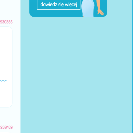
dowiedz się więcej
930385
#930469