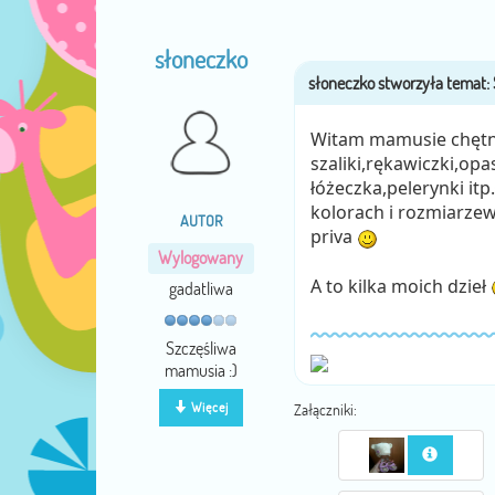
słoneczko
Witam mamusie chętni
szaliki,rękawiczki,op
łóżeczka,pelerynki it
kolorach i rozmiarze
AUTOR
priva
Wylogowany
A to kilka moich dzieł
gadatliwa
Szczęśliwa
mamusia :)
Więcej
Załączniki: