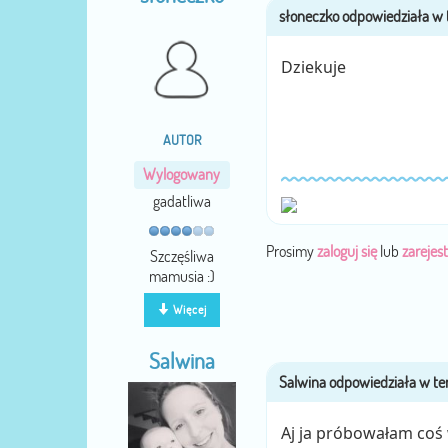
Dziekuje
AUTOR
Wylogowany
gadatliwa
Prosimy
zaloguj się
lub
zarejest
Szczęśliwa
mamusia :)
Więcej
Salwina
Aj ja próbowałam coś