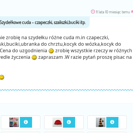
11 lata 10 miesiąc temu
e zrobię na szydełku różne cuda m.in czapeczki,
aski,buciki,ubranka do chrztu,kocyk do wózka,kocyk do
p.Cena do uzgodnienia
zrobię wszystkie rzeczy w różnych
wedle życzenia
zapraszam .W razie pytań proszę pisac na