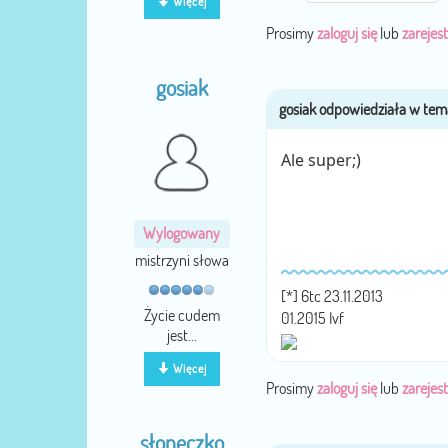
Więcej
Prosimy
zaloguj się
lub
zarejest
gosiak
Ale super;)
Wylogowany
mistrzyni słowa
[*] 6tc 23.11.2013
Życie cudem
01.2015 Ivf
jest...
Więcej
Prosimy
zaloguj się
lub
zarejest
słoneczko