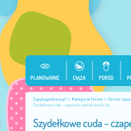
PLANOWANIE
CIĄŻA
PORÓD
P
Zapytajpolozna.pl
Kategorie forum
Forum: ciąża
Szydełkowe cuda - czapeczki, szaliszki,buciki itp.
Szydełkowe cuda - czapecz