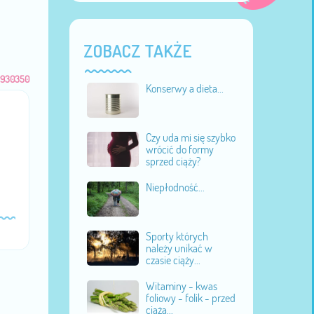
ZOBACZ TAKŻE
930350
Konserwy a dieta...
Czy uda mi się szybko
wrócić do formy
sprzed ciąży?
Niepłodność...
Sporty których
należy unikać w
czasie ciąży...
Witaminy - kwas
foliowy - folik - przed
ciążą...