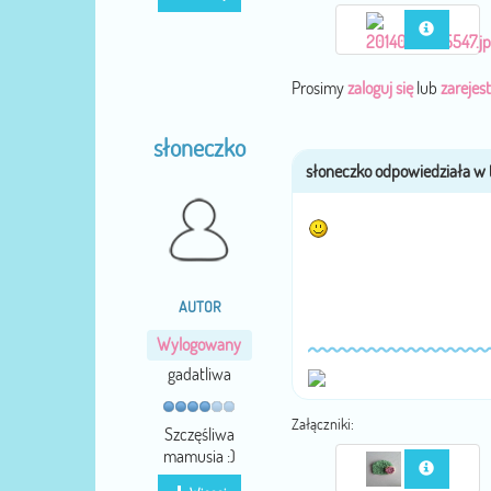
Prosimy
zaloguj się
lub
zarejest
słoneczko
AUTOR
Wylogowany
gadatliwa
Załączniki:
Szczęśliwa
mamusia :)