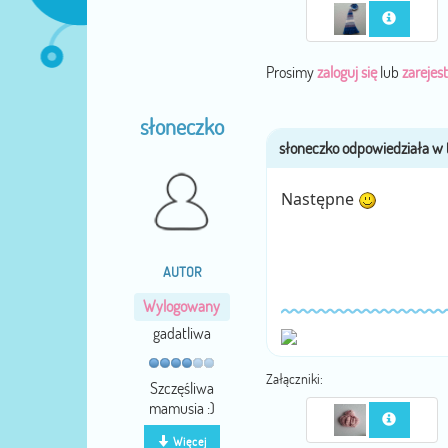
Prosimy
zaloguj się
lub
zarejest
słoneczko
Następne
AUTOR
Wylogowany
gadatliwa
Załączniki:
Szczęśliwa
mamusia :)
Więcej