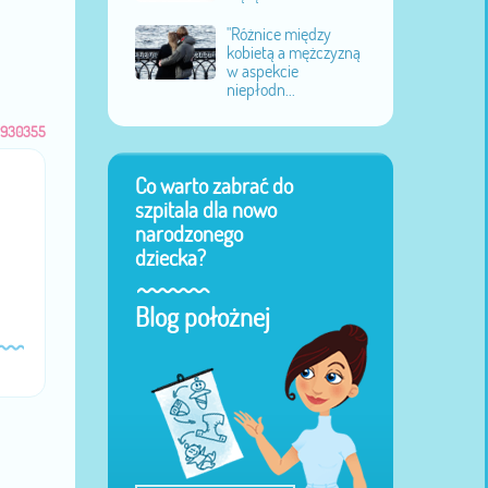
"Różnice między
kobietą a mężczyzną
w aspekcie
niepłodn...
930355
Co warto zabrać do
szpitala dla nowo
narodzonego
dziecka?
Blog położnej