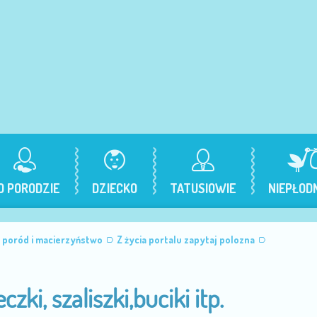
O PORODZIE
DZIECKO
TATUSIOWIE
NIEPŁOD
, poród i macierzyństwo
Z życia portalu zapytaj polozna
ki, szaliszki,buciki itp.