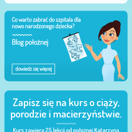
Co warto zabrać do szpitala dla
nowo narodzonego dziecka?
Blog położnej
dowiedz się więcej
Zapisz się na kurs o ciąży,
porodzie i macierzyństwie.
Kurs zawiera 25 lekcji od położnej Katarzyna