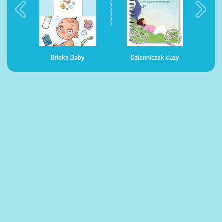
Dzienniczek ciąży
Dzienniczek żywienia
Dzi