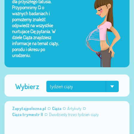
dla przyszłego tatusia.
Przypomnimy Ci o
ważnych badaniach i
pomożemy znaleźć
odpwiedź na wszystkie
nurtujace Cię pytania. W
dziele Ciąża znajdziesz
informacje na temat ciąży,
porodu i okresu po
urodzeniu.
Wybierz
Zapytajpolozna.pl
Ciąża
Artykuły
Ciąża trymestr II
Dwudziesty trzeci tydzień ciąży