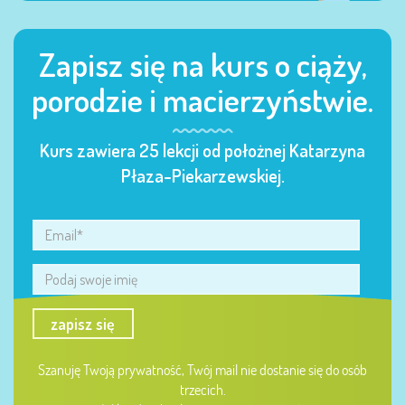
Zapisz się na kurs o ciąży,
porodzie i macierzyństwie.
Kurs zawiera 25 lekcji od położnej Katarzyna
Płaza-Piekarzewskiej.
zapisz się
Szanuję Twoją prywatność, Twój mail nie dostanie się do osób
trzecich.