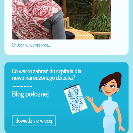
Chusta w wyprawce...
Co warto zabrać do szpitala dla
nowo narodzonego dziecka?
Blog położnej
dowiedz się więcej