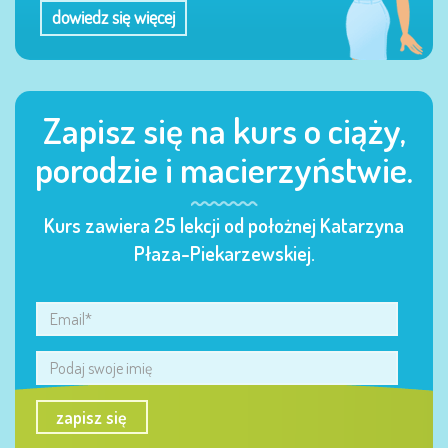
dowiedz się więcej
Zapisz się na kurs o ciąży,
porodzie i macierzyństwie.
Kurs zawiera 25 lekcji od położnej Katarzyna
Płaza-Piekarzewskiej.
zapisz się