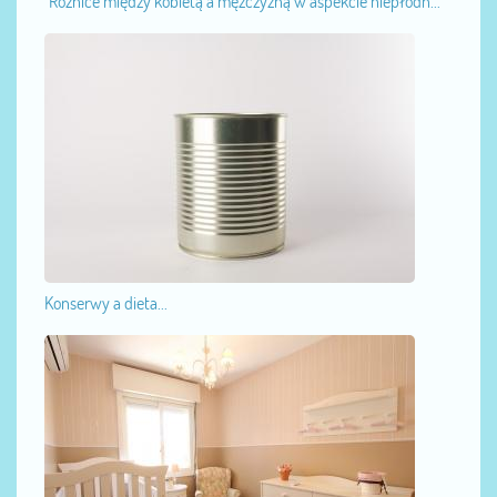
"Różnice między kobietą a mężczyzną w aspekcie niepłodn...
Konserwy a dieta...