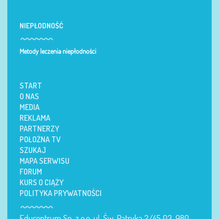
NIEPŁODNOŚĆ
Metody leczenia niepłodności
START
O NAS
MEDIA
REKLAMA
PARTNERZY
POŁOŻNA TV
SZUKAJ
MAPA SERWISU
FORUM
KURS O CIĄŻY
POLITYKA PRYWATNOŚCI
Educentrum Sp. z o.o. ul. Św. Patryka 2/45 03-980