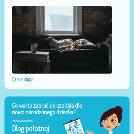
Sen w ciąży...
Co warto zabrać do szpitala dla
nowo narodzonego dziecka?
Blog położnej