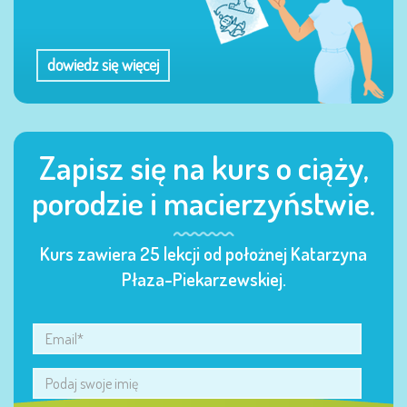
dowiedz się więcej
Zapisz się na kurs o ciąży,
porodzie i macierzyństwie.
Kurs zawiera 25 lekcji od położnej Katarzyna
Płaza-Piekarzewskiej.