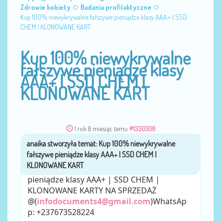
Zdrowie kobiety
Badania profilaktyczne
Kup 100% niewykrywalne fałszywe pieniądze klasy AAA+ | SSD
CHEM | KLONOWANE KART
Kup 100% niewykrywalne
fałszywe pieniądze klasy
AAA+ | SSD CHEM |
KLONOWANE KART
1 rok 8 miesiąc temu
#1330308
anaika
przez
Kup 100% niewykrywalne fałszywe
pieniądze klasy AAA+ | SSD CHEM |
KLONOWANE KARTY NA SPRZEDAŻ
@(
infodocuments4@gmail.com
)WhatsAp
p: +237673528224