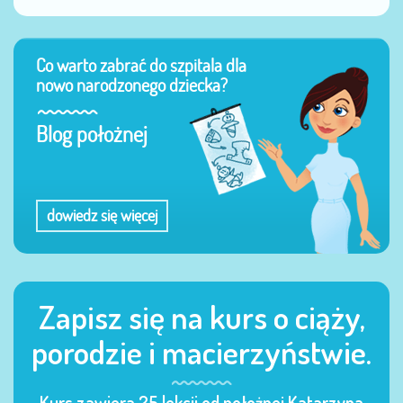
Co warto zabrać do szpitala dla
nowo narodzonego dziecka?
Blog położnej
dowiedz się więcej
Zapisz się na kurs o ciąży,
porodzie i macierzyństwie.
Kurs zawiera 25 lekcji od położnej Katarzyna