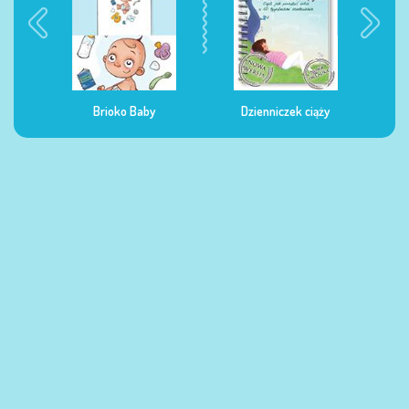
rioko Baby
Dzienniczek ciąży
Dzienniczek żywienia