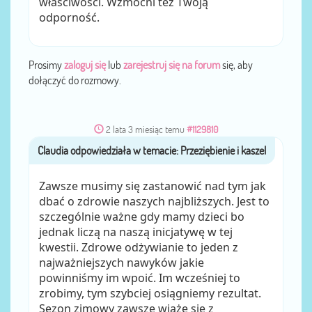
właściwości. Wzmocni też Twoją
odporność.
Prosimy
zaloguj się
lub
zarejestruj się na forum
się, aby
dołączyć do rozmowy.
2 lata 3 miesiąc temu
#1129810
Claudia
przez
Zawsze musimy się zastanowić nad tym jak
dbać o zdrowie naszych najbliższych. Jest to
szczególnie ważne gdy mamy dzieci bo
jednak liczą na naszą inicjatywę w tej
kwestii. Zdrowe odżywianie to jeden z
najważniejszych nawyków jakie
powinniśmy im wpoić. Im wcześniej to
zrobimy, tym szybciej osiągniemy rezultat.
Sezon zimowy zawsze wiąże się z