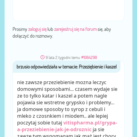
Prosimy
zaloguj się
lub
zarejestruj się na forum
się, aby
dołączyć do rozmowy.
9 lata 2 tygodni temu
#1064298
brzusio
przez
nie zawsze przeziebienie mozna leczyc
domowymi sposobami... czasem wydaje sie
ze to tylko katar i kaszel a potem nagle
pojawia sie wstretne grypsko i problemy...
ja domowe sposoby to syrop z cebuli i
mleko z czosnkiem i miodem.. ale lepiej
poczytaj sobie tutaj
vitispharma.pl/grypa-
a-przeziebienie-jak-je-odroznic
ja sie
zawze tym wspomagam jak mąż jest chory