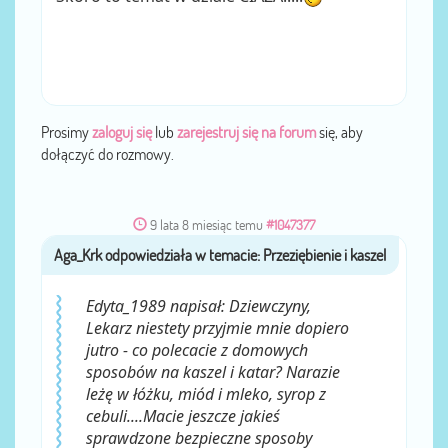
Prosimy
zaloguj się
lub
zarejestruj się na forum
się, aby
dołączyć do rozmowy.
9 lata 8 miesiąc temu
#1047377
Aga_Krk
przez
Edyta_1989 napisał: Dziewczyny,
Lekarz niestety przyjmie mnie dopiero
jutro - co polecacie z domowych
sposobów na kaszel i katar? Narazie
leżę w łóżku, miód i mleko, syrop z
cebuli....Macie jeszcze jakieś
sprawdzone bezpieczne sposoby