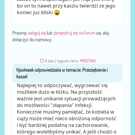
bo on to nawet przy kaszlu twierdzi ze jego
koniec juz bliski
Prosimy
zaloguj się
lub
zarejestruj się na forum
się, aby
dołączyć do rozmowy.
8 lata 2 tygodni temu
#1067388
fijoołeeek
przez
Najlepiej to odpoczywać, wygrzewać się
możliwie dużo w łóżku. Na przyszłość
ważnie jest unikanie sytuacji prowadzących
do możliwości "złapania" infekcji.
Koniecznie musimy pamiętać, że kobieta w
ciąży może mieć nieco obniżoną odporność
i być bardziej podatną na zachorowanie,
którego wolelibyśmy unikać. A jeśli chodzi o