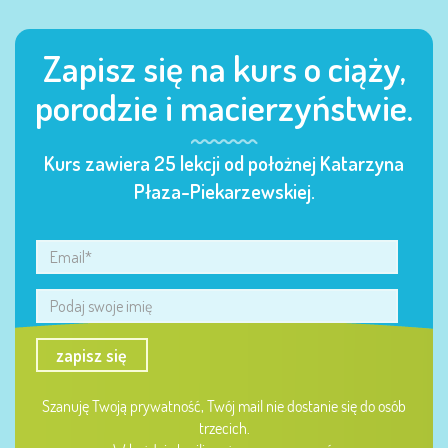
Zapisz się na kurs o ciąży,
porodzie i macierzyństwie.
Kurs zawiera 25 lekcji od położnej Katarzyna
Płaza-Piekarzewskiej.
zapisz się
Szanuję Twoją prywatność, Twój mail nie dostanie się do osób
trzecich.