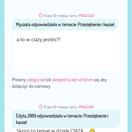
9 lata 10 miesiąc temu
#1042459
Myszata
przez
a to w ciazy jestes??
Prosimy
zaloguj się
lub
zarejestruj się na forum
się, aby
dołączyć do rozmowy.
9 lata 10 miesiąc temu
#1042460
Edyta_1989
przez
Skoro to temat w dziale CIAZA.....