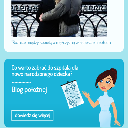
"Różnice między kobietą a mężczyzną w aspekcie niepłodn...
Co warto zabrać do szpitala dla
nowo narodzonego dziecka?
Blog położnej
dowiedz się więcej