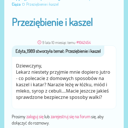
Ciąża
Przeziębienie i kaszel
Przeziębienie i kaszel
9 lata 10 miesiąc temu
#1042454
Edyta_1989
przez
Dziewczyny,
Lekarz niestety przyjmie mnie dopiero jutro
- co polecacie z domowych sposobów na
kaszel i katar? Narazie leżę w łóżku, miód i
mleko, syrop z cebuli....Macie jeszcze jakieś
sprawdzone bezpieczne sposoby walki?
Prosimy
zaloguj się
lub
zarejestruj się na forum
się, aby
dołączyć do rozmowy.