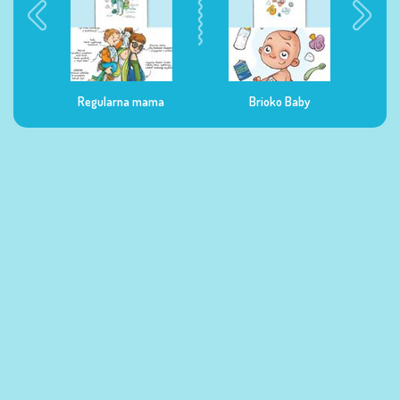
enia
Regularna mama
Brioko Baby
D