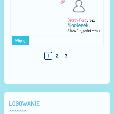
Ostatni Post
przez
fijoołeeek
8 lata 2 tygodni temu
Więcej
1
2
3
LOGOWANIE