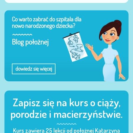
Co warto zabrać do szpitala dla
nowo narodzonego dziecka?
Blog położnej
dowiedz się więcej
Zapisz się na kurs o ciąży,
porodzie i macierzyństwie.
Kurs zawiera 25 lekcji od położnej Katarzyna