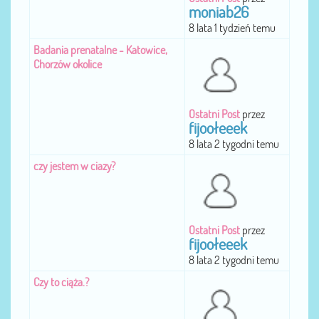
moniab26
8 lata 1 tydzień temu
Badania prenatalne - Katowice,
Chorzów okolice
Ostatni Post
przez
fijoołeeek
8 lata 2 tygodni temu
czy jestem w ciazy?
Ostatni Post
przez
fijoołeeek
8 lata 2 tygodni temu
Czy to ciąża.?