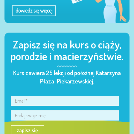
dowiedz się więcej
Zapisz się na kurs o ciąży,
porodzie i macierzyństwie.
Kurs zawiera 25 lekcji od położnej Katarzyna
Płaza-Piekarzewskiej.
zapisz się