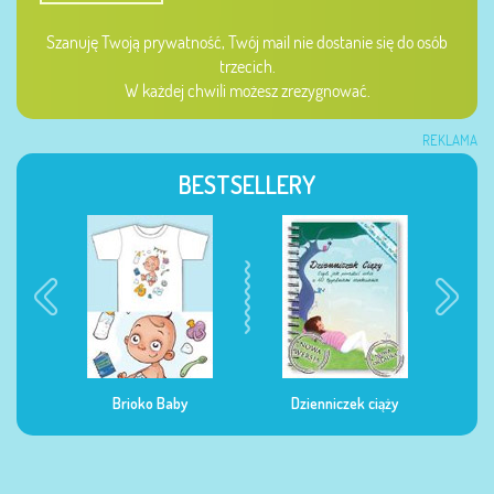
Szanuję Twoją prywatność, Twój mail nie dostanie się do osób
trzecich.
W każdej chwili możesz zrezygnować.
REKLAMA
BESTSELLERY
Dzienniczek ciąży
Dzienniczek żywienia
Dzi