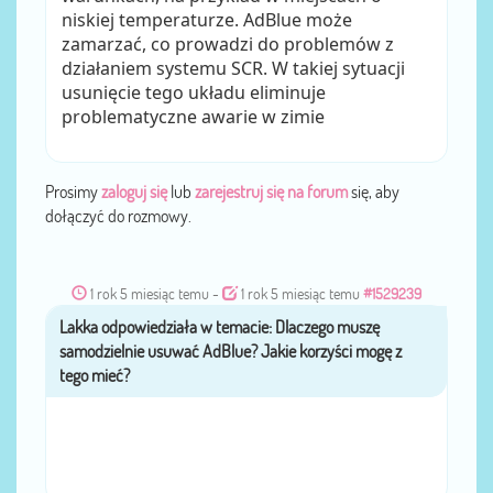
niskiej temperaturze. AdBlue może
zamarzać, co prowadzi do problemów z
działaniem systemu SCR. W takiej sytuacji
usunięcie tego układu eliminuje
problematyczne awarie w zimie
Prosimy
zaloguj się
lub
zarejestruj się na forum
się, aby
dołączyć do rozmowy.
1 rok 5 miesiąc temu
-
1 rok 5 miesiąc temu
#1529239
Lakka
przez
....