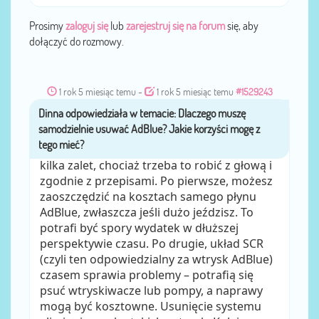
Prosimy
zaloguj się
lub
zarejestruj się na forum
się, aby
dołączyć do rozmowy.
1 rok 5 miesiąc temu
-
1 rok 5 miesiąc temu
#1529243
Dinna
przez
Samodzielne
usuwanie adblue
może mieć
kilka zalet, chociaż trzeba to robić z głową i
zgodnie z przepisami. Po pierwsze, możesz
zaoszczędzić na kosztach samego płynu
AdBlue, zwłaszcza jeśli dużo jeździsz. To
potrafi być spory wydatek w dłuższej
perspektywie czasu. Po drugie, układ SCR
(czyli ten odpowiedzialny za wtrysk AdBlue)
czasem sprawia problemy – potrafią się
psuć wtryskiwacze lub pompy, a naprawy
mogą być kosztowne. Usunięcie systemu