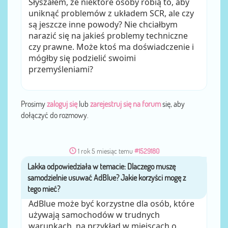
Słyszałem, że niektóre osoby robią to, aby
uniknąć problemów z układem SCR, ale czy
są jeszcze inne powody? Nie chciałbym
narazić się na jakieś problemy techniczne
czy prawne. Może ktoś ma doświadczenie i
mógłby się podzielić swoimi
przemyśleniami?
Prosimy
zaloguj się
lub
zarejestruj się na forum
się, aby
dołączyć do rozmowy.
1 rok 5 miesiąc temu
#1529180
Lakka
przez
Dodam jeszcze, że samodzielne usunięcie
AdBlue może być korzystne dla osób, które
używają samochodów w trudnych
warunkach, na przykład w miejscach o