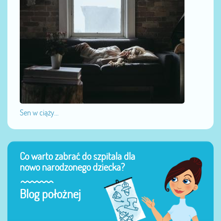
Sen w ciąży...
Co warto zabrać do szpitala dla
nowo narodzonego dziecka?
Blog położnej