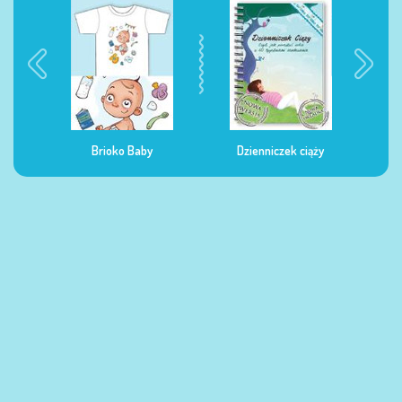
Brioko Baby
Dzienniczek ciąży
Dzienniczek żywieni