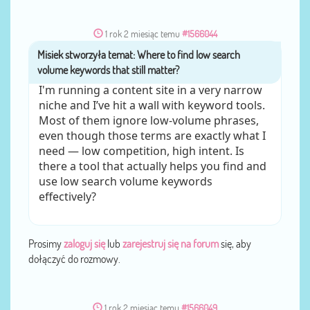
1 rok 2 miesiąc temu
#1566044
Misiek
przez
I'm running a content site in a very narrow
niche and I’ve hit a wall with keyword tools.
Most of them ignore low-volume phrases,
even though those terms are exactly what I
need — low competition, high intent. Is
there a tool that actually helps you find and
use low search volume keywords
effectively?
Prosimy
zaloguj się
lub
zarejestruj się na forum
się, aby
dołączyć do rozmowy.
1 rok 2 miesiąc temu
#1566049