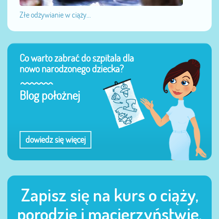
Złe odżywianie w ciąży...
Co warto zabrać do szpitala dla
nowo narodzonego dziecka?
Blog położnej
dowiedz się więcej
Zapisz się na kurs o ciąży,
porodzie i macierzyństwie.