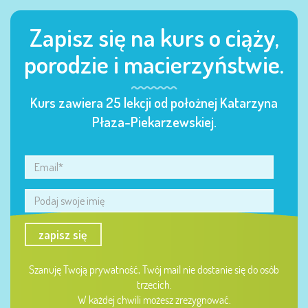
Zapisz się na kurs o ciąży,
porodzie i macierzyństwie.
Kurs zawiera 25 lekcji od położnej Katarzyna
Płaza-Piekarzewskiej.
zapisz się
Szanuję Twoją prywatność, Twój mail nie dostanie się do osób
trzecich.
W każdej chwili możesz zrezygnować.