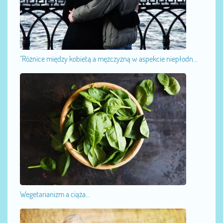
"Różnice między kobietą a mężczyzną w aspekcie niepłodn...
Wegetarianizm a ciąża...