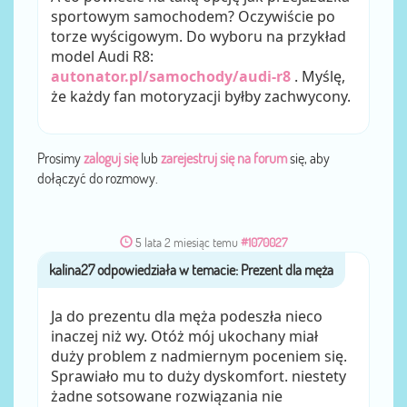
sportowym samochodem? Oczywiście po
torze wyścigowym. Do wyboru na przykład
model Audi R8:
autonator.pl/samochody/audi-r8
. Myślę,
że każdy fan motoryzacji byłby zachwycony.
Prosimy
zaloguj się
lub
zarejestruj się na forum
się, aby
dołączyć do rozmowy.
5 lata 2 miesiąc temu
#1070027
kalina27
przez
Ja do prezentu dla męża podeszła nieco
inaczej niż wy. Otóż mój ukochany miał
duży problem z nadmiernym poceniem się.
Sprawiało mu to duży dyskomfort. niestety
żadne sotsowane rozwiązania nie