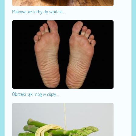
Pakowanie torby do szpitala...
Obrzęki rąk i nóg w ciąży...