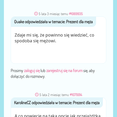
5 lata 3 miesiąc temu
#1069935
Quake
przez
Zdaje mi się, że powinno się wiedzieć, co
spodoba się mężowi.
Prosimy
zaloguj się
lub
zarejestruj się na forum
się, aby
dołączyć do rozmowy.
5 lata 2 miesiąc temu
#1070014
KarolineCZ
przez
A co powiecie na taką opcję jak przejażdżka