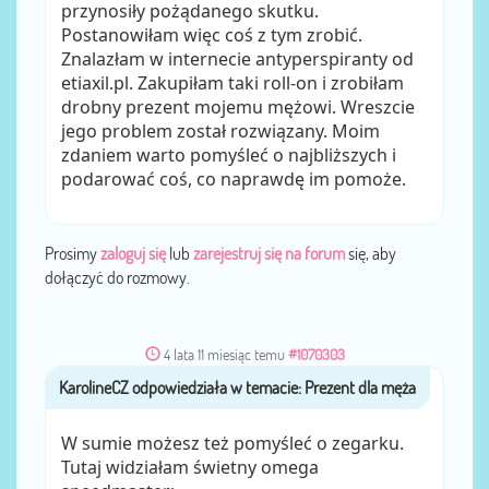
przynosiły pożądanego skutku.
Postanowiłam więc coś z tym zrobić.
Znalazłam w internecie antyperspiranty od
etiaxil.pl. Zakupiłam taki roll-on i zrobiłam
drobny prezent mojemu mężowi. Wreszcie
jego problem został rozwiązany. Moim
zdaniem warto pomyśleć o najbliższych i
podarować coś, co naprawdę im pomoże.
Prosimy
zaloguj się
lub
zarejestruj się na forum
się, aby
dołączyć do rozmowy.
4 lata 11 miesiąc temu
#1070303
KarolineCZ
przez
W sumie możesz też pomyśleć o zegarku.
Tutaj widziałam świetny omega