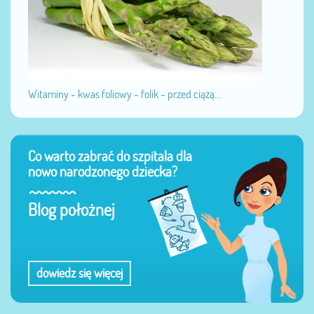
Witaminy - kwas foliowy - folik - przed ciążą...
Co warto zabrać do szpitala dla
nowo narodzonego dziecka?
Blog położnej
dowiedz się więcej